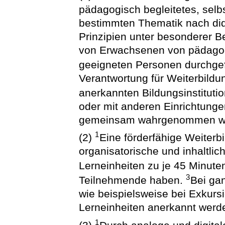
pädagogisch begleitetes, selb
bestimmten Thematik nach di
Prinzipien unter besonderer B
von Erwachsenen von pädagog
geeigneten Personen durchge
Verantwortung für Weiterbild
anerkannten Bildungsinstituti
oder mit anderen Einrichtunge
gemeinsam wahrgenommen w
1
(2)
Eine förderfähige Weiter
organisatorische und inhaltlic
Lerneinheiten zu je 45 Minute
3
Teilnehmende haben.
Bei ga
wie beispielsweise bei Exkur
Lerneinheiten anerkannt werd
1