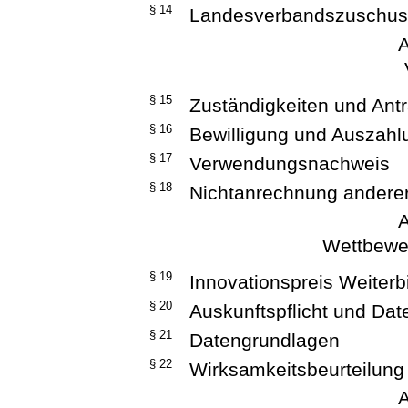
§ 14
Landesverbandszuschus
A
§ 15
Zuständigkeiten und Ant
§ 16
Bewilligung und Auszahlu
§ 17
Verwendungsnachweis
§ 18
Nichtanrechnung anderer
A
Wettbewer
§ 19
Innovationspreis Weiterb
§ 20
Auskunftspflicht und Dat
§ 21
Datengrundlagen
§ 22
Wirksamkeitsbeurteilung
A