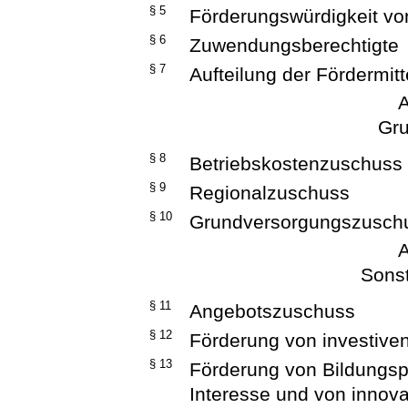
§ 5
Förderungswürdigkeit von
§ 6
Zuwendungsberechtigte
§ 7
Aufteilung der Fördermitt
A
Gru
§ 8
Betriebskostenzuschuss
§ 9
Regionalzuschuss
§ 10
Grundversorgungszusch
A
Sonst
§ 11
Angebotszuschuss
§ 12
Förderung von investiv
§ 13
Förderung von Bildungsp
Interesse und von innova