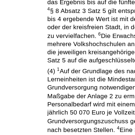
das Ergebnis bis auf die fünf
4
§ 8 Absatz 3 Satz 5 gilt ents
bis 4 ergebende Wert ist mit
oder der kreisfreien Stadt, in
6
zu vervielfachen.
Die Erwach
mehrere Volkshochschulen ans
die jeweiligen kreisangehöri
Satz 5 auf die aufgeschlüss
1
(4)
Auf der Grundlage des na
Lerneinheiten ist die Mindest
Grundversorgung notwendigen
Maßgabe der Anlage 2 zu ermi
Personalbedarf wird mit eine
jährlich 50 070 Euro je Vollzei
Grundversorgungszuschuss ge
4
nach besetzten Stellen.
Eine 