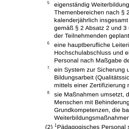
5.
eigenständig Weiterbildu
Themenbereichen nach § 2
kalenderjährlich insgesam
gemäß § 2 Absatz 2 und 3 
der Teilnehmenden geplant,
6.
eine hauptberufliche Leiteri
Hochschulabschluss und e
Personal nach Maßgabe der
7.
ein System zur Sicherung u
Bildungsarbeit (Qualitäts
mittels einer Zertifizierun
8.
sie Maßnahmen umsetzt, die
Menschen mit Behinderung
Grundkompetenzen, die bar
Weiterbildungsmaßnahmen 
1
(2)
Pädagogisches Personal s