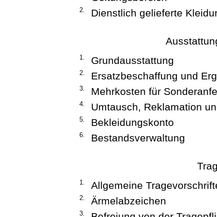
2.
Dienstlich gelieferte Kleid
Ausstattun
1.
Grundausstattung
2.
Ersatzbeschaffung und Er
3.
Mehrkosten für Sonderanfe
4.
Umtausch, Reklamation u
5.
Bekleidungskonto
6.
Bestandsverwaltung
Trag
1.
Allgemeine Tragevorschrift
2.
Ärmelabzeichen
3.
Befreiung von der Tragepfl