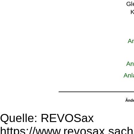
Gl
K
An
An
Anl
Ände
Quelle: REVOSax
https://www.revosax.sac