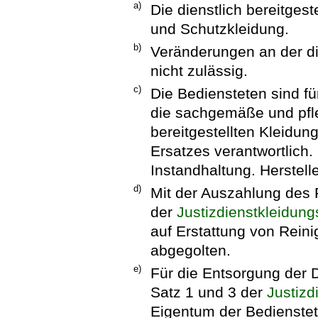
a)
Die dienstlich bereitges
und Schutzkleidung.
b)
Veränderungen an der die
nicht zulässig.
c)
Die Bediensteten sind 
die sachgemäße und pfle
bereitgestellten Kleidun
Ersatzes verantwortlich.
Instandhaltung. Herstell
d)
Mit der Auszahlung des
der
Justizdienstkleidun
auf Erstattung von Rein
abgegolten.
e)
Für die Entsorgung der 
Satz 1 und 3 der
Justizd
Eigentum der Bedienstet