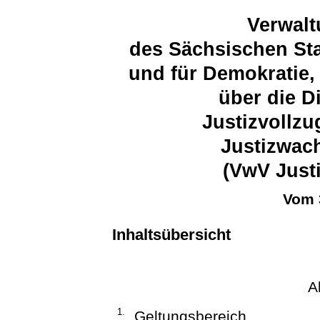
Verwalt
des Sächsischen Sta
und für Demokratie,
über die D
Justizvollz
Justizwac
(VwV Just
Vom 
Inhaltsübersicht
A
1.
Geltungsbereich