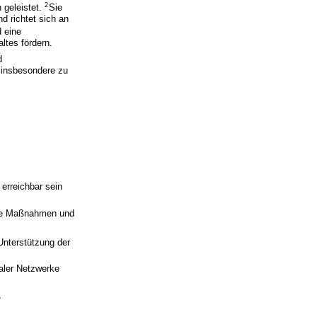
2
 geleistet.
Sie
d richtet sich an
d eine
ltes fördern.
d
, insbesondere zu
 erreichbar sein
ende Maßnahmen und
Unterstützung der
naler Netzwerke
,