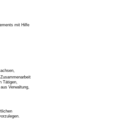
ements mit Hilfe
Sachsen,
g, Zusammenarbeit
h Tätigen,
n aus Verwaltung,
tlichen
vorzulegen.