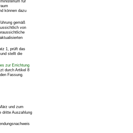
ministerium für
traum
und können dazu
tsführung gemäß
ussichtlich von
oraussichtliche
ktualisierten
tz 1, prüft das
nd stellt die
es zur Errichtung
t durch Artikel 8
enden Fassung.
. März und zum
e dritte Auszahlung
wendungsnachweis