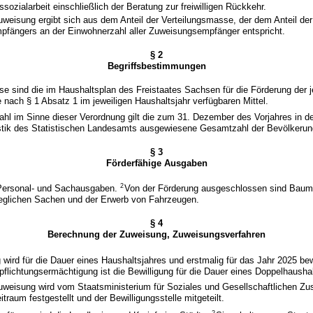
gssozialarbeit einschließlich der Beratung zur freiwilligen Rückkehr.
uweisung ergibt sich aus dem Anteil der Verteilungsmasse, der dem Anteil de
fängers an der Einwohnerzahl aller Zuweisungsempfänger entspricht.
§ 2
Begriffsbestimmungen
se sind die im Haushaltsplan des Freistaates Sachsen für die Förderung der j
nach § 1 Absatz 1 im jeweiligen Haushaltsjahr verfügbaren Mittel.
ahl im Sinne dieser Verordnung gilt die zum 31. Dezember des Vorjahres in d
stik des Statistischen Landesamts ausgewiesene Gesamtzahl der Bevölkerun
§ 3
Förderfähige Ausgaben
2
 Personal- und Sachausgaben.
Von der Förderung ausgeschlossen sind Bau
glichen Sachen und der Erwerb von Fahrzeugen.
§ 4
Berechnung der Zuweisung, Zuweisungsverfahren
wird für die Dauer eines Haushaltsjahres und erstmalig für das Jahr 2025 bew
rpflichtungsermächtigung ist die Bewilligung für die Dauer eines Doppelhausha
Zuweisung wird vom Staatsministerium für Soziales und Gesellschaftlichen Z
traum festgestellt und der Bewilligungsstelle mitgeteilt.
2