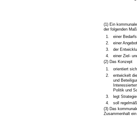
(1) Ein kommunale
der folgenden Maß
1.
einer Bedarfs
2.
einer Angebo
3.
der Entwicklu
4.
einer Ziel- 
(2) Das Konzept
1.
orientiert si
2.
entwickelt d
und Beteilig
Interessierte
Politik und 
3.
legt Strateg
4.
soll regelmäß
(3) Das kommunale 
Zusammenhalt ein J