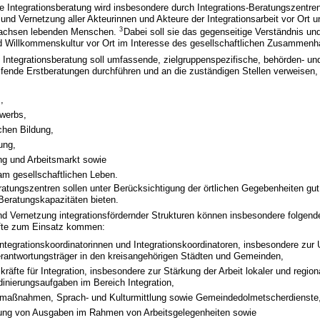
 Integrationsberatung wird insbesondere durch Integrations-Beratungszentren
 und Vernetzung aller Akteurinnen und Akteure der Integrationsarbeit vor Ort un
3
 Sachsen lebenden Menschen.
Dabei soll sie das gegenseitige Verständnis un
 Willkommenskultur vor Ort im Interesse des gesellschaftlichen Zusammenha
Integrationsberatung soll umfassende, zielgruppenspezifische, behörden- un
ifende Erstberatungen durchführen und an die zuständigen Stellen verweisen
,
werbs,
ichen Bildung,
ung,
ng und Arbeitsmarkt sowie
am gesellschaftlichen Leben.
eratungszentren sollen unter Berücksichtigung der örtlichen Gegebenheiten gut
Beratungskapazitäten bieten.
und Vernetzung integrationsfördernder Strukturen können insbesondere folg
äfte zum Einsatz kommen:
tegrationskoordinatorinnen und Integrationskoordinatoren, insbesondere zur 
rantwortungsträger in den kreisangehörigen Städten und Gemeinden,
kräfte für Integration, insbesondere zur Stärkung der Arbeit lokaler und regio
dinierungsaufgaben im Bereich Integration,
smaßnahmen, Sprach- und Kulturmittlung sowie Gemeindedolmetscherdienste
rung von Ausgaben im Rahmen von Arbeitsgelegenheiten sowie