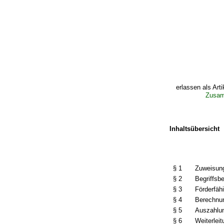
erlassen als Arti
Zusamm
Inhaltsübersicht
§ 1
Zuweisung
§ 2
Begriffs
§ 3
Förderfäh
§ 4
Berechnun
§ 5
Auszahlu
§ 6
Weiterlei