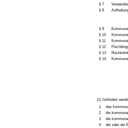
§ 7
Verwendu
§ 8
Aufhebung
§ 9
Kommunal
§ 10
Kommunal
§ 11
Kommunale
§ 12
Flüchtling
§ 13
Rückkehr
§ 14
Kommunale
(1) Gefördert werd
1.
das kommuna
2.
die kommunal
3.
die kommunale
4.
der oder die 