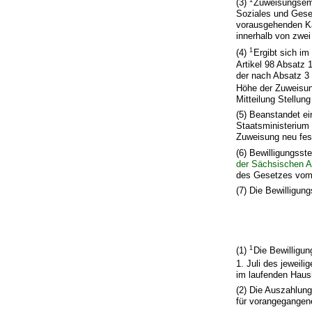
(3)
Zuweisungsemp
Soziales und Gese
vorausgehenden Ka
innerhalb von zwe
1
(4)
Ergibt sich im
Artikel 98 Absatz 
der nach Absatz 3 m
Höhe der Zuweisu
Mitteilung Stellun
(5) Beanstandet ei
Staatsministerium 
Zuweisung neu fest
(6) Bewilligungss
der Sächsischen A
des Gesetzes vom 
(7) Die Bewilligun
1
(1)
Die Bewilligu
1. Juli des jeweil
im laufenden Haus
(2) Die Auszahlun
für vorangegangene