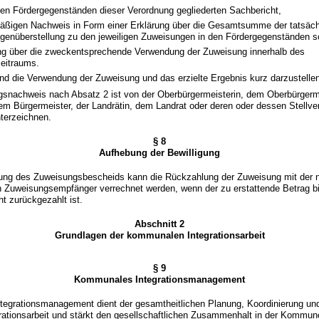
en Fördergegenständen dieser Verordnung gegliederten Sachbericht,
ßigen Nachweis in Form einer Erklärung über die Gesamtsumme der tatsäc
genüberstellung zu den jeweiligen Zuweisungen in den Fördergegenständen s
ung über die zweckentsprechende Verwendung der Zuweisung innerhalb des
zeitraums.
nd die Verwendung der Zuweisung und das erzielte Ergebnis kurz darzustelle
gsnachweis nach Absatz 2 ist von der Oberbürgermeisterin, dem Oberbürgerme
em Bürgermeister, der Landrätin, dem Landrat oder deren oder dessen Stellver
nterzeichnen.
§ 8
Aufhebung der Bewilligung
bung des Zuweisungsbescheids kann die Rückzahlung der Zuweisung mit der 
 Zuweisungsempfänger verrechnet werden, wenn der zu erstattende Betrag b
ht zurückgezahlt ist.
Abschnitt 2
Grundlagen der kommunalen Integrationsarbeit
§ 9
Kommunales Integrationsmanagement
egrationsmanagement dient der gesamtheitlichen Planung, Koordinierung un
ationsarbeit und stärkt den gesellschaftlichen Zusammenhalt in der Kommun