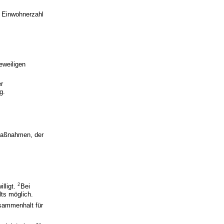
r Einwohnerzahl
eweiligen
er
g.
maßnahmen, der
2
illigt.
Bei
lts möglich.
usammenhalt für