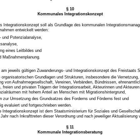
§ 10
Kommunales Integrationskonzept
s Integrationskonzept soll als Grundlage des kommunalen Integrationsmanag
nahmen entwickelt werden:
- und Potenzialanalyse,
tsanalyse,
ng eines Leitbildes und
und Maßnahmenplanung.
ch am jeweils gültigen Zuwanderungs- und Integrationskonzept des Freistaats 
ie organisatorischen Grundlagen und Strukturen, insbesondere die Vernetzun
ung von Aufnahmegesellschaft, Vereinen, Verbänden, Bündnissen, ehrenamtlic
n, freien und privaten Trägern der Integrationsarbeit, Akteurinnen und Akteure
Sozialräumen mit hohem Anteil an Menschen mit Migrationshintergrund,
ien zur Umsetzung des Grundsatzes des Forderns und Förderns fest und
ig evaluiert und fortgeschrieben werden.
Integrationskonzept ist dem Staatsministerium für Soziales und Gesellschaf
ahr nach Inkrafttreten dieser Verordnung und nach jeweiliger Aktualisierung 
§ 11
Kommunale Integrationsberatung