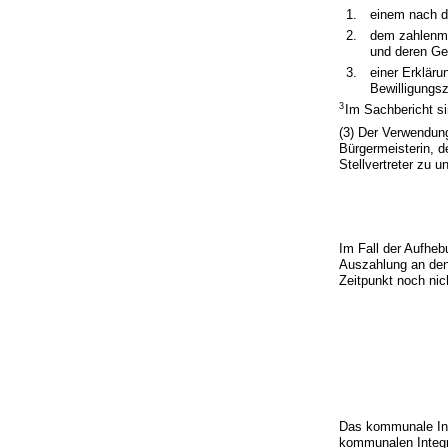
1.
einem nach d
2.
dem zahlenmä
und deren Ge
3.
einer Erklär
Bewilligungs
3
Im Sachbericht si
(3) Der Verwendun
Bürgermeisterin, d
Stellvertreter zu u
Im Fall der Aufhe
Auszahlung an den
Zeitpunkt noch nic
Das kommunale Int
kommunalen Integr