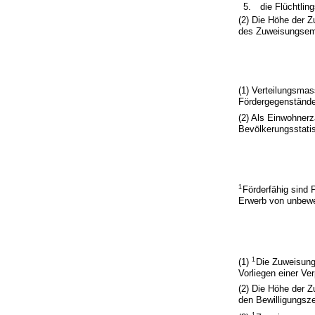
5.
die Flüchtlin
(2) Die Höhe der Z
des Zuweisungsemp
(1) Verteilungsmas
Fördergegenstände 
(2) Als Einwohnerz
Bevölkerungsstati
1
Förderfähig sind
Erwerb von unbewe
1
(1)
Die Zuweisung 
Vorliegen einer Ve
(2) Die Höhe der 
den Bewilligungszei
1