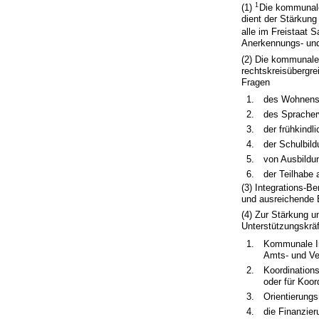
1
(1)
Die kommunale
dient der Stärkung
alle im Freistaat
Anerkennungs- und
(2) Die kommunale 
rechtskreisübergre
Fragen
1.
des Wohnens
2.
des Spracher
3.
der frühkindl
4.
der Schulbild
5.
von Ausbildu
6.
der Teilhabe 
(3) Integrations-B
und ausreichende 
(4) Zur Stärkung 
Unterstützungskr
1.
Kommunale In
Amts- und Ve
2.
Koordinations
oder für Koor
3.
Orientierung
4.
die Finanzie