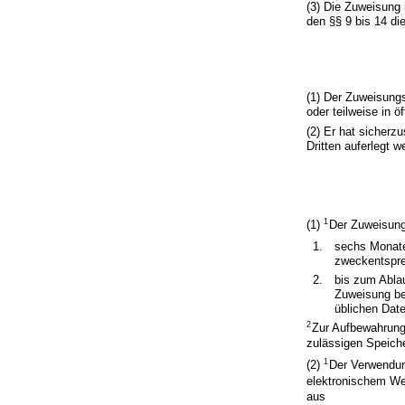
(3) Die Zuweisung 
den §§ 9 bis 14 d
(1) Der Zuweisung
oder teilweise in öf
(2) Er hat sicher
Dritten auferlegt w
1
(1)
Der Zuweisun
1.
sechs Monate
zweckentspr
2.
bis zum Abla
Zuweisung bet
üblichen Dat
2
Zur Aufbewahrung
zulässigen Speich
1
(2)
Der Verwendun
elektronischem W
aus