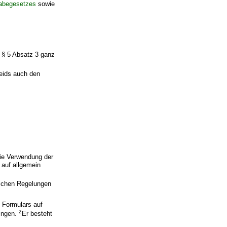
habegesetzes
sowie
 § 5 Absatz 3 ganz
eids auch den
ie Verwendung der
 auf allgemein
lichen Regelungen
 Formulars auf
2
ingen.
Er besteht