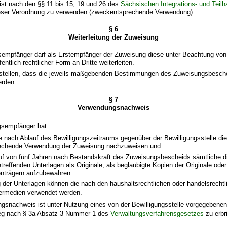
ist nach den §§ 11 bis 15, 19 und 26 des
Sächsischen Integrations- und Teil
ieser Verordnung zu verwenden (zweckentsprechende Verwendung).
§ 6
Weiterleitung der Zuweisung
sempfänger darf als Erstempfänger der Zuweisung diese unter Beachtung von
fentlich-rechtlicher Form an Dritte weiterleiten.
zustellen, dass die jeweils maßgebenden Bestimmungen des Zuweisungsbesch
erden.
§ 7
Verwendungsnachweis
gsempfänger hat
 nach Ablauf des Bewilligungszeitraums gegenüber der Bewilligungsstelle die
echende Verwendung der Zuweisung nachzuweisen und
uf von fünf Jahren nach Bestandskraft des Zuweisungsbescheids sämtliche d
reffenden Unterlagen als Originale, als beglaubigte Kopien der Originale oder
enträgern aufzubewahren.
 der Unterlagen können die nach den haushaltsrechtlichen oder handelsrecht
ermedien verwendet werden.
gsnachweis ist unter Nutzung eines von der Bewilligungsstelle vorgegebenen
eg nach § 3a Absatz 3 Nummer 1 des
Verwaltungsverfahrensgesetzes
zu erbr