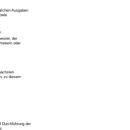
hlichen Ausgaben
owie
n.
ister, der
treterin oder
nächsten
is zu diesem
d Durchführung der
e.