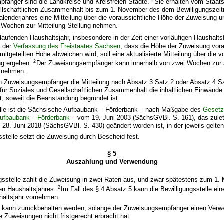
fänger sind die Landkreise und Kreisfreien Städte.
Sie erhalten vom Staats
llschaftlichen Zusammenhalt bis zum 1. November des dem Bewilligungszei
lenderjahres eine Mitteilung über die voraussichtliche Höhe der Zuweisung 
i Wochen zur Mitteilung Stellung nehmen.
 laufenden Haushaltsjahr, insbesondere in der Zeit einer vorläufigen Haushal
1 der
Verfassung des Freistaates Sachsen
, dass die Höhe der Zuweisung vora
itgeteilten Höhe abweichen wird, soll eine aktualisierte Mitteilung über die v
2
ng ergehen.
Der Zuweisungsempfänger kann innerhalb von zwei Wochen zur a
g nehmen.
n Zuweisungsempfänger die Mitteilung nach Absatz 3 Satz 2 oder Absatz 4 Sa
für Soziales und Gesellschaftlichen Zusammenhalt die inhaltlichen Einwände u
, soweit die Beanstandung begründet ist.
telle ist die Sächsische Aufbaubank – Förderbank – nach Maßgabe des
Gesetz
ufbaubank – Förderbank –
vom 19. Juni 2003 (SächsGVBl. S. 161), das zuletz
28. Juni 2018 (SächsGVBl. S. 430) geändert worden ist, in der jeweils gelt
gsstelle setzt die Zuweisung durch Bescheid fest.
§ 5
Auszahlung und Verwendung
ngsstelle zahlt die Zuweisung in zwei Raten aus, und zwar spätestens zum 1
2
igen Haushaltsjahres.
Im Fall des § 4 Absatz 5 kann die Bewilligungsstelle ein
haltsjahr vornehmen.
g kann zurückbehalten werden, solange der Zuweisungsempfänger einen Ver
 Zuweisungen nicht fristgerecht erbracht hat.