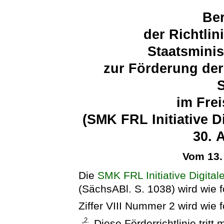
Ber
der Richtli
Staatsminis
zur Förderung der 
im Fre
(SMK FRL Initiative 
30. 
Vom 13.
Die
SMK FRL Initiative Digita
(SächsABl. S. 1038) wird wie fo
Ziffer VIII Nummer 2 wird wie f
„2.
Diese Förderrichtlinie trit