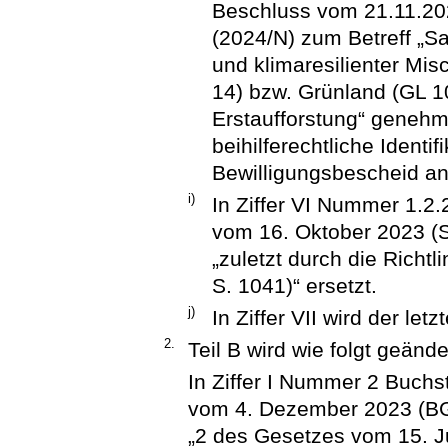
Beschluss vom 21.11.20
(2024/N) zum Betreff „S
und klimaresilienter Mis
14) bzw. Grünland (GL 1
Erstaufforstung“ genehmi
beihilferechtliche Identi
Bewilligungsbescheid a
i)
In Ziffer VI Nummer 1.2.
vom 16. Oktober 2023 (S
„zuletzt durch die Richt
S. 1041)“ ersetzt.
j)
In Ziffer VII wird der let
2.
Teil B wird wie folgt geände
In Ziffer I Nummer 2 Buchs
vom 4. Dezember 2023 (BGB
„2 des Gesetzes vom 15. Jul