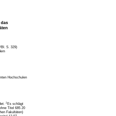
 das
äten
Bl. S. 329)
 dem
nten Hochschulen
2
det.
Es schlägt
ohne Titel 685 20
hen Fakultäten)