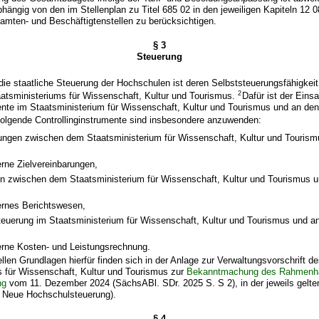
hängig von den im Stellenplan zu Titel 685 02 in den jeweiligen Kapiteln 12 0
mten- und Beschäftigtenstellen zu berücksichtigen.
§ 3
Steuerung
die staatliche Steuerung der Hochschulen ist deren Selbststeuerungsfähigkei
2
aatsministeriums für Wissenschaft, Kultur und Tourismus.
Dafür ist der Eins
mente im Staatsministerium für Wissenschaft, Kultur und Tourismus und an d
olgende Controllinginstrumente sind insbesondere anzuwenden:
rungen zwischen dem Staatsministerium für Wissenschaft, Kultur und Touris
,
rne Zielvereinbarungen,
n zwischen dem Staatsministerium für Wissenschaft, Kultur und Tourismus 
,
ernes Berichtswesen,
euerung im Staatsministerium für Wissenschaft, Kultur und Tourismus und 
erne Kosten- und Leistungsrechnung.
ellen Grundlagen hierfür finden sich in der Anlage zur Verwaltungsvorschrift 
s für Wissenschaft, Kultur und Tourismus zur
Bekanntmachung des Rahmenh
ng
vom 11. Dezember 2024 (SächsABl. SDr. 2025 S. S 2), in der jeweils gelt
Neue Hochschulsteuerung).
§ 4