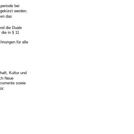
periode bei
gekürzt werden.
len das
und die Duale
die in § 11
hnungen für alle
aft, Kultur und
ch Neue
strumente sowie
ür: