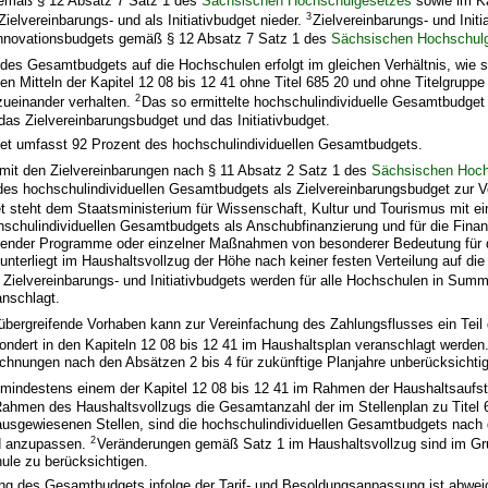
emäß § 12 Absatz 7 Satz 1 des
Sächsischen Hochschulgesetzes
sowie im Ka
3
Zielvereinbarungs- und als Initiativbudget nieder.
Zielvereinbarungs- und Initi
Innovationsbudgets gemäß § 12 Absatz 7 Satz 1 des
Sächsischen Hochschul
g des Gesamtbudgets auf die Hochschulen erfolgt im gleichen Verhältnis, wie
ten Mitteln der Kapitel 12 08 bis 12 41 ohne Titel 685 20 und ohne Titelgruppe
2
zueinander verhalten.
Das so ermittelte hochschulindividuelle Gesamtbudget u
as Zielvereinbarungsbudget und das Initiativbudget.
et umfasst 92 Prozent des hochschulindividuellen Gesamtbudgets.
 mit den Zielvereinbarungen nach § 11 Absatz 2 Satz 1 des
Sächsischen Hoch
es hochschulindividuellen Gesamtbudgets als Zielvereinbarungsbudget zur Ve
et steht dem Staatsministerium für Wissenschaft, Kultur und Tourismus mit e
hschulindividuellen Gesamtbudgets als Anschubfinanzierung und für die Finan
fender Programme oder einzelner Maßnahmen von besonderer Bedeutung für 
unterliegt im Haushaltsvollzug der Höhe nach keiner festen Verteilung auf die
 Zielvereinbarungs- und Initiativbudgets werden für alle Hochschulen in Summ
anschlagt.
übergreifende Vorhaben kann zur Vereinfachung des Zahlungsflusses ein Tei
ndert in den Kapiteln 12 08 bis 12 41 im Haushaltsplan veranschlagt werden
echnungen nach den Absätzen 2 bis 4 für zukünftige Planjahre unberücksichtig
n mindestens einem der Kapitel 12 08 bis 12 41 im Rahmen der Haushaltsaufst
hmen des Haushaltsvollzugs die Gesamtanzahl der im Stellenplan zu Titel 
 ausgewiesenen Stellen, sind die hochschulindividuellen Gesamtbudgets nach
2
nd anzupassen.
Veränderungen gemäß Satz 1 im Haushaltsvollzug sind im Gr
ule zu berücksichtigen.
ung des Gesamtbudgets infolge der Tarif- und Besoldungsanpassung ist abwe