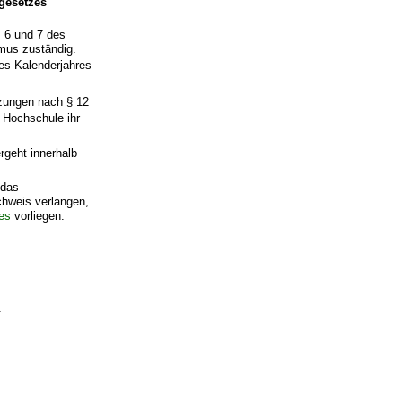
gesetzes
z 6 und 7 des
smus zuständig.
nes Kalenderjahres
tzungen nach § 12
e Hochschule ihr
rgeht innerhalb
 das
chweis verlangen,
es
vorliegen.
.