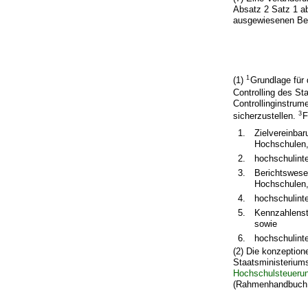
Absatz 2 Satz 1 ab
ausgewiesenen Bea
1
(1)
Grundlage für 
Controlling des St
Controllinginstru
3
sicherzustellen.
F
1.
Zielvereinba
Hochschulen
2.
hochschulinte
3.
Berichtswese
Hochschulen
4.
hochschulint
5.
Kennzahlenst
sowie
6.
hochschulint
(2) Die konzeption
Staatsministerium
Hochschulsteueru
(Rahmenhandbuch 