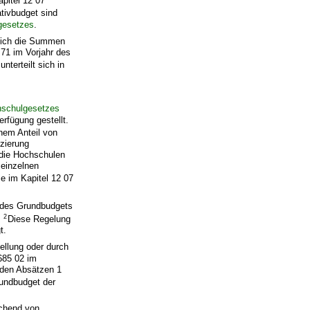
pitel 12 07
ativbudget sind
gesetzes
.
 sich die Summen
 71 im Vorjahr des
nterteilt sich in
schulgesetzes
rfügung gestellt.
inem Anteil von
zierung
die Hochschulen
 einzelnen
e im Kapitel 12 07
l des Grundbudgets
2
.
Diese Regelung
t.
ellung oder durch
685 02 im
 den Absätzen 1
undbudget der
ichend von