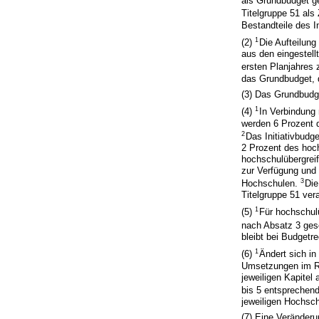
als Grundbudget g
Titelgruppe 51 als 
Bestandteile des 
1
(2)
Die Aufteilun
aus den eingestell
ersten Planjahres 
das Grundbudget, d
(3) Das Grundbudg
1
(4)
In Verbindung
werden 6 Prozent d
2
Das Initiativbudg
2 Prozent des hoc
hochschulübergrei
zur Verfügung und 
3
Hochschulen.
Die
Titelgruppe 51 ver
1
(5)
Für hochschul
nach Absatz 3 geso
bleibt bei Budgetr
1
(6)
Ändert sich i
Umsetzungen im Ra
jeweiligen Kapitel
bis 5 entspreche
jeweiligen Hochsch
(7) Eine Veränder