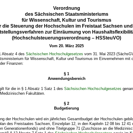
Verordnung
des Sächsischen Staatsministeriums
für Wissenschaft, Kultur und Tourismus
r die Steuerung der Hochschulen im Freistaat Sachsen und
tstellungsverfahren zur Einräumung von Haushaltsflexibilit
(Hochschulsteuerungsverordnung – HSSteuVO)
Vom 20. März 2025
1 Absatz 4 des
Sächsischen Hochschulgesetzes
vom 31. Mai 2023 (SächsGV
atsministerium für Wissenschaft, Kultur und Tourismus im Einvernehmen mit
 der Finanzen:
§ 1
Anwendungsbereich
ilt für die in § 1 Absatz 1 Satz 1 des
Sächsischen Hochschulgesetzes
genan
Medizinischen Fakultäten.
§ 2
Budgetierung
ung der Hochschulen wird ein jährliches Gesamtbudget der Hochschulen gebil
lan des Freistaates Sachsen, Einzelplan 12, in den Kapiteln 12 08 bis 12 41 
en Generationenfonds) und ohne Titelgruppe 71 (Zuschüsse an die Medizinisc