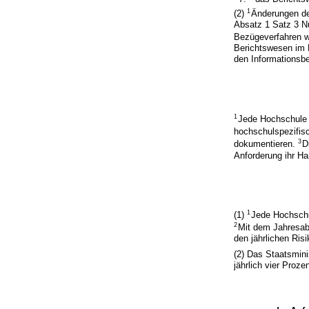
1
(2)
Änderungen d
Absatz 1 Satz 3 N
Bezügeverfahren w
Berichtswesen im
den Informationsb
1
Jede Hochschule 
hochschulspezifis
3
dokumentieren.
D
Anforderung ihr H
1
(1)
Jede Hochschu
2
Mit dem Jahresab
den jährlichen Ris
(2) Das Staatsmini
jährlich vier Proze