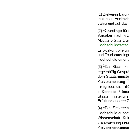
(1) Zielvereinbar
einzelnen Hochsch
Jahre und auf das
1
(2)
Grundlage für
Vorgaben nach § 1
Absatz 6 Satz 1 u
Hochschulgesetze
Erfolgskontrolle u
und Tourismus legt
Hochschule einen Z
1
(3)
Das Staatsmin
regelmäßig Gesprä
dem Staatsministe
3
Zielvereinbarung.
Ereignisse die Erf
5
in Kenntnis.
Dara
Staatsministerium 
Erfüllung anderer Z
1
(4)
Das Zielverein
Hochschule ausge
Wissenschaft, Kult
Zielerreichung unt
Zielvereinbarungsp