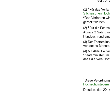
der Anf
1
(1)
Für das Verfah
Sächsischen Hoch
2
Das Verfahren wir
gestellt werden.
1
(2)
Für die Fests
Absatz 2 Satz 6 u
Handbuch und eine
(3) Der Feststellu
von sechs Monaten
(4) Mit Ablauf ein
Staatsministerium
dass die Vorausse
1
Diese Verordnung 
Hochschulsteueru
Dresden, den 20. 