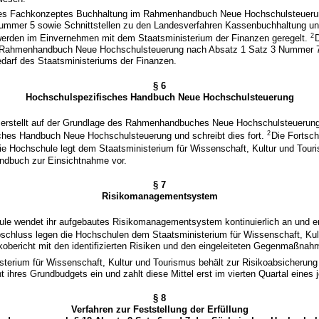
es Fachkonzeptes Buchhaltung im Rahmenhandbuch Neue Hochschulsteuer
ummer 5 sowie Schnittstellen zu den Landesverfahren Kassenbuchhaltung u
2
erden im Einvernehmen mit dem Staatsministerium der Finanzen geregelt.
 Rahmenhandbuch Neue Hochschulsteuerung nach Absatz 1 Satz 3 Nummer 7 
edarf des Staatsministeriums der Finanzen.
§ 6
Hochschulspezifisches Handbuch Neue Hochschulsteuerung
erstellt auf der Grundlage des Rahmenhandbuches Neue Hochschulsteuerung
2
ches Handbuch Neue Hochschulsteuerung und schreibt dies fort.
Die Fortsch
ie Hochschule legt dem Staatsministerium für Wissenschaft, Kultur und Tour
andbuch zur Einsichtnahme vor.
§ 7
Risikomanagementsystem
le wendet ihr aufgebautes Risikomanagementsystem kontinuierlich an und ent
schluss legen die Hochschulen dem Staatsministerium für Wissenschaft, Kul
ikobericht mit den identifizierten Risiken und den eingeleiteten Gegenmaßnah
sterium für Wissenschaft, Kultur und Tourismus behält zur Risikoabsicherun
nt ihres Grundbudgets ein und zahlt diese Mittel erst im vierten Quartal eines
§ 8
Verfahren zur Feststellung der Erfüllung