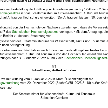
orderungen nach § 12 Absatz 2 Satz 6 und 7 des Sächsischen Hochschul
ren zur Feststellung der Erfüllung der Anforderungen nach § 12 Absatz 2 Sat
schulgesetzes
ist das Staatsministerium für Wissenschaft, Kultur und Touri
3
d auf Antrag der Hochschule eingeleitet.
Der Antrag soll bis zum 30. Juni ei
tellung ist von der Hochschule der Nachweis zu erbringen, dass die Vorausse
2
nd 7 des
Sächsischen Hochschulgesetzes
vorliegen.
Mit dem Antrag legt di
n Bericht zu dessen Umsetzung vor.
ngsbescheid des Staatsministeriums für Wissenschaft, Kultur und Tourismus e
 nach Antragstellung.
es Zeitraumes von fünf Jahren nach Erlass des Feststellungsbescheides kann
 für Wissenschaft, Kultur und Tourismus von den Hochschulen erneut den Na
tzungen nach § 12 Absatz 2 Satz 6 und 7 des
Sächsischen Hochschulgesetz
§ 9
Inkrafttreten, Außerkrafttreten
2
tritt mit Wirkung vom 1. Januar 2025 in Kraft.
Gleichzeitig tritt die
ngsverordnung
vom 20. Dezember 2022 (SächsGVBl. 2023 S. 18) außer Kraft
März 2025
Der Staatsminister für Wissenschaft, Kultur und Tourismus
Sebastian Gemkow