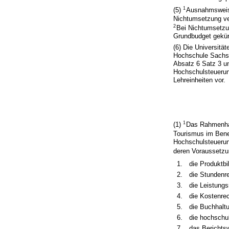
1
(5)
Ausnahmsweise
Nichtumsetzung ve
2
Bei Nichtumsetzu
Grundbudget gekür
(6) Die Universit
Hochschule Sachse
Absatz 6 Satz 3 u
Hochschulsteuerung
Lehreinheiten vor.
1
(1)
Das Rahmenhan
Tourismus im Bene
Hochschulsteuerun
deren Voraussetz
1.
die Produktbi
2.
die Stundenr
3.
die Leistung
4.
die Kostenre
5.
die Buchhalt
6.
die hochschul
7.
das Berichts