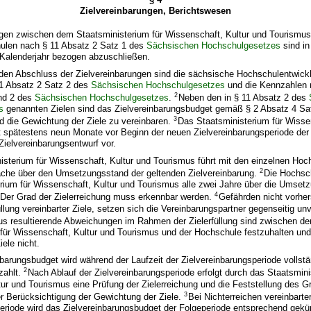
Zielvereinbarungen, Berichtswesen
ungen zwischen dem Staatsministerium für Wissenschaft, Kultur und Tourismu
ulen nach § 11 Absatz 2 Satz 1 des
Sächsischen Hochschulgesetzes
sind in
 Kalenderjahr bezogen abzuschließen.
 den Abschluss der Zielvereinbarungen sind die sächsische Hochschulentwick
1 Absatz 2 Satz 2 des
Sächsischen Hochschulgesetzes
und die Kennzahlen 
2
nd 2 des
Sächsischen Hochschulgesetzes
.
Neben den in § 11 Absatz 2 des
s
genannten Zielen sind das Zielvereinbarungsbudget gemäß § 2 Absatz 4 Sat
3
nd die Gewichtung der Ziele zu vereinbaren.
Das Staatsministerium für Wisse
 spätestens neun Monate vor Beginn der neuen Zielvereinbarungsperiode der 
ielvereinbarungsentwurf vor.
isterium für Wissenschaft, Kultur und Tourismus führt mit den einzelnen Hoc
2
che über den Umsetzungsstand der geltenden Zielvereinbarung.
Die Hochsc
rium für Wissenschaft, Kultur und Tourismus alle zwei Jahre über die Umsetz
4
Der Grad der Zielerreichung muss erkennbar werden.
Gefährden nicht vorhe
üllung vereinbarter Ziele, setzen sich die Vereinbarungspartner gegenseitig un
us resultierende Abweichungen im Rahmen der Zielerfüllung sind zwischen d
für Wissenschaft, Kultur und Tourismus und der Hochschule festzuhalten und
iele nicht.
barungsbudget wird während der Laufzeit der Zielvereinbarungsperiode vollstä
2
zahlt.
Nach Ablauf der Zielvereinbarungsperiode erfolgt durch das Staatsmini
ur und Tourismus eine Prüfung der Zielerreichung und die Feststellung des G
3
er Berücksichtigung der Gewichtung der Ziele.
Bei Nichterreichen vereinbarter
eriode wird das Zielvereinbarungsbudget der Folgeperiode entsprechend gekür