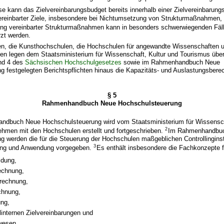
 kann das Zielvereinbarungsbudget bereits innerhalb einer Zielvereinbarungs
reinbarter Ziele, insbesondere bei Nichtumsetzung von Strukturmaßnahmen, 
ng vereinbarter Strukturmaßnahmen kann in besonders schwerwiegenden Fäl
zt werden.
äten, die Kunsthochschulen, die Hochschulen für angewandte Wissenschaften 
n legen dem Staatsministerium für Wissenschaft, Kultur und Tourismus über 
nd 4 des
Sächsischen Hochschulgesetzes
sowie im Rahmenhandbuch Neue
 festgelegten Berichtspflichten hinaus die Kapazitäts- und Auslastungsberec
§ 5
Rahmenhandbuch Neue Hochschulsteuerung
dbuch Neue Hochschulsteuerung wird vom Staatsministerium für Wissensch
2
hmen mit den Hochschulen erstellt und fortgeschrieben.
Im Rahmenhandbu
g werden die für die Steuerung der Hochschulen maßgeblichen Controllingin
3
ung und Anwendung vorgegeben.
Es enthält insbesondere die Fachkonzepte f
ldung,
echnung,
srechnung,
chnung,
ung,
internen Zielvereinbarungen und
wesen.