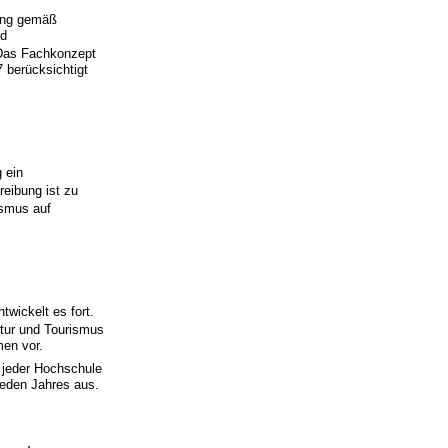
ung gemäß
nd
Das Fachkonzept
berücksichtigt
 ein
reibung ist zu
ismus auf
wickelt es fort.
tur und Tourismus
men vor.
g jeder Hochschule
 jeden Jahres aus.