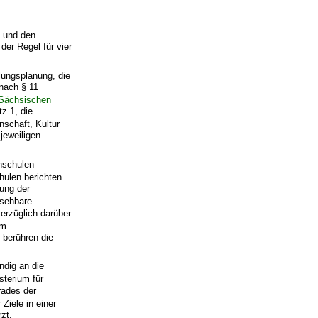
s und den
 der Regel für vier
lungsplanung, die
nach § 11
Sächsischen
z 1, die
nschaft, Kultur
jeweiligen
hschulen
hulen berichten
ung der
rsehbare
verzüglich darüber
em
 berühren die
ndig an die
sterium für
rades der
 Ziele in einer
zt.