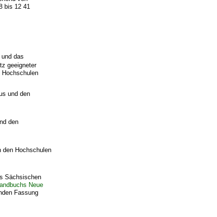
8 bis 12 41
t und das
atz geeigneter
en Hochschulen
mus und den
und den
an den Hochschulen
des Sächsischen
andbuchs Neue
enden Fassung