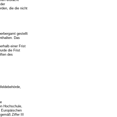
 der
rden, die die nicht
erbergamt gestellt
nthalten. Das
rhalb einer Frist
rde die Frist
iften des
 Meldebehörde,
ne
hen Hochschule,
m Europäischen
gemäß Ziffer III