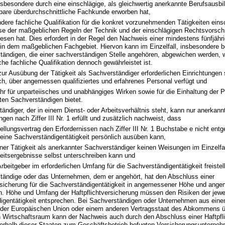
sbesondere durch eine einschlägige, als gleichwertig anerkannte Berufsausbi
hbare überdurchschnittliche Fachkunde erworben hat,
dere fachliche Qualifikation für die konkret vorzunehmenden Tätigkeiten einsc
se der maßgeblichen Regeln der Technik und der einschlägigen Rechtsvorschr
sen hat. Dies erfordert in der Regel den Nachweis einer mindestens fünfjähr
 in dem maßgeblichen Fachgebiet. Hiervon kann im Einzelfall, insbesondere b
tändigen, die einer sachverständigen Stelle angehören, abgewichen werden, 
iche fachliche Qualifikation dennoch gewährleistet ist.
zur Ausübung der Tätigkeit als Sachverständiger erforderlichen Einrichtungen 
ich, über angemessen qualifiziertes und erfahrenes Personal verfügt und
r für unparteiisches und unabhängiges Wirken sowie für die Einhaltung der P
ten Sachverständigen bietet.
ändiger, der in einem Dienst- oder Arbeitsverhältnis steht, kann nur anerkan
ngen nach Ziffer III Nr. 1 erfüllt und zusätzlich nachweist, dass
ellungsvertrag den Erfordernissen nach Ziffer III Nr. 1 Buchstabe e nicht ent
seine Sachverständigentätigkeit persönlich ausüben kann,
iner Tätigkeit als anerkannter Sachverständiger keinen Weisungen im Einzelfal
beitsergebnisse selbst unterschreiben kann und
Arbeitgeber im erforderlichen Umfang für die Sachverständigentätigkeit freistell
tändige oder das Unternehmen, dem er angehört, hat den Abschluss einer
ersicherung für die Sachverständigentätigkeit in angemessener Höhe und a
. Höhe und Umfang der Haftpflichtversicherung müssen den Risiken der jewe
igentätigkeit entsprechen. Bei Sachverständigen oder Unternehmen aus ein
t der Europäischen Union oder einem anderen Vertragsstaat des Abkommens 
 Wirtschaftsraum kann der Nachweis auch durch den Abschluss einer Haftpfl
nerhalb dieser Staaten zum Geschäftsbetrieb befugten Versicherungsunterneh