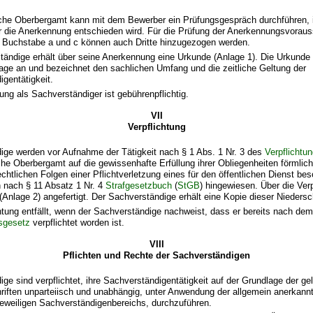
he Oberbergamt kann mit dem Bewerber ein Prüfungsgespräch durchführen, 
r die Anerkennung entschieden wird. Für die Prüfung der Anerkennungsvorau
. 1 Buchstabe a und c können auch Dritte hinzugezogen werden.
ändige erhält über seine Anerkennung eine Urkunde (Anlage 1). Die Urkunde 
age an und bezeichnet den sachlichen Umfang und die zeitliche Geltung der
gentätigkeit.
ng als Sachverständiger ist gebührenpflichtig.
VII
Verpflichtung
ige werden vor Aufnahme der Tätigkeit nach § 1 Abs. 1 Nr. 3 des
Verpflichtu
e Oberbergamt auf die gewissenhafte Erfüllung ihrer Obliegenheiten förmlich 
rechtlichen Folgen einer Pflichtverletzung eines für den öffentlichen Dienst be
n nach § 11 Absatz 1 Nr. 4
Strafgesetzbuch
(
StGB
) hingewiesen. Über die Verp
 (Anlage 2) angefertigt. Der Sachverständige erhält eine Kopie dieser Niedersch
htung entfällt, wenn der Sachverständige nachweist, dass er bereits nach dem
gsgesetz
verpflichtet worden ist.
VIII
Pflichten und Rechte der Sachverständigen
ge sind verpflichtet, ihre Sachverständigentätigkeit auf der Grundlage der ge
riften unparteiisch und unabhängig, unter Anwendung der allgemein anerkann
jeweiligen Sachverständigenbereichs, durchzuführen.