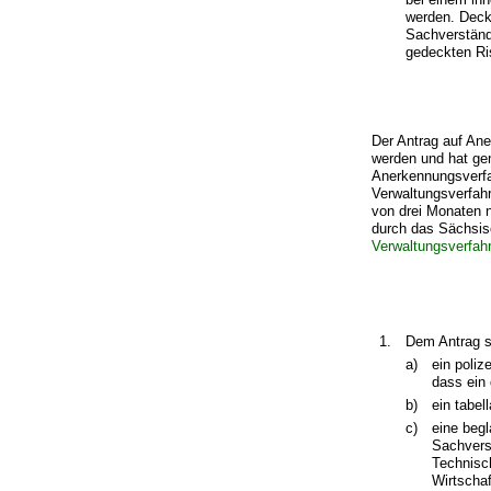
werden. Deck
Sachverständi
gedeckten Ris
Der Antrag auf Ane
werden und hat ge
Anerkennungsverfah
Verwaltungsverfah
von drei Monaten n
durch das Sächsisc
Verwaltungsverfah
1.
Dem Antrag s
a)
ein poliz
dass ein
b)
ein tabel
c)
eine begl
Sachvers
Technisc
Wirtscha