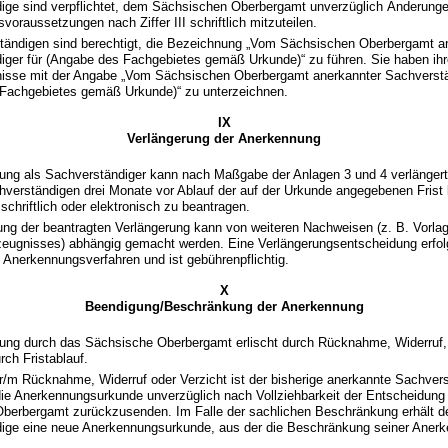
ige sind verpflichtet, dem Sächsischen Oberbergamt unverzüglich Änderunge
oraussetzungen nach Ziffer III schriftlich mitzuteilen.
tändigen sind berechtigt, die Bezeichnung „Vom Sächsischen Oberbergamt a
iger für (Angabe des Fachgebietes gemäß Urkunde)“ zu führen. Sie haben ihr
nisse mit der Angabe „Vom Sächsischen Oberbergamt anerkannter Sachverstä
Fachgebietes gemäß Urkunde)“ zu unterzeichnen.
IX
Verlängerung der Anerkennung
ung als Sachverständiger kann nach Maßgabe der Anlagen 3 und 4 verlängert
verständigen drei Monate vor Ablauf der auf der Urkunde angegebenen Fris
chriftlich oder elektronisch zu beantragen.
ng der beantragten Verlängerung kann von weiteren Nachweisen (z. B. Vorla
eugnisses) abhängig gemacht werden. Eine Verlängerungsentscheidung erfolg
 Anerkennungsverfahren und ist gebührenpflichtig.
X
Beendigung/Beschränkung der Anerkennung
ung durch das Sächsische Oberbergamt erlischt durch Rücknahme, Widerruf, 
rch Fristablauf.
r/m Rücknahme, Widerruf oder Verzicht ist der bisherige anerkannte Sachver
 die Anerkennungsurkunde unverzüglich nach Vollziehbarkeit der Entscheidung
berbergamt zurückzusenden. Im Falle der sachlichen Beschränkung erhält d
ige eine neue Anerkennungsurkunde, aus der die Beschränkung seiner Aner