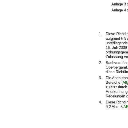
Anlage 3 z
Anlage 4 z
1.
Diese Richtli
aufgrund § 9
unterliegend
16. Juli 2009
ordnungsgemä
Zulassung von
2.
Sachverständ
Oberbergamt.
diese Richtli
3.
Die Anerkenn
Bereiche (
Al
zuletzt durch
Anerkennungs
Regelungen di
4.
Diese Richtli
§ 2 Abs. 5
AB