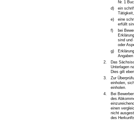
Nr. 1 Bu
d)
ein schri
Tätigkeit
e)
eine schr
erfüllt s
f)
bei Bewer
Erklärung
sind und
oder Aspe
g)
Erklärung
Angaben 
2.
Das Sächsisch
Unterlagen na
Dies gilt ebe
3.
Zur Überprüf
einholen, sic
einholen.
4.
Bei Bewerber
des Abkommen
einzureichen
einen verglei
nicht ausgest
des Herkunft