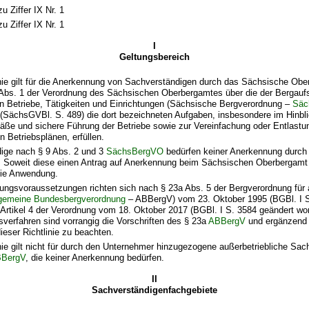
u Ziffer IX Nr. 1
u Ziffer IX Nr. 1
I
Geltungsbereich
nie gilt für die Anerkennung von Sachverständigen durch das Sächsische Obe
 Abs. 1 der Verordnung des Sächsischen Oberbergamtes über die der Bergaufs
en Betriebe, Tätigkeiten und Einrichtungen (Sächsische Bergverordnung –
Säc
 (SächsGVBl. S. 489) die dort bezeichneten Aufgaben, insbesondere im Hinbli
ße und sichere Führung der Betriebe sowie zur Vereinfachung oder Entlastun
 Betriebsplänen, erfüllen.
ige nach § 9 Abs. 2 und 3
SächsBergVO
bedürfen keiner Anerkennung durch
 Soweit diese einen Antrag auf Anerkennung beim Sächsischen Oberbergamt s
nie Anwendung.
ungsvoraussetzungen richten sich nach § 23a Abs. 5 der Bergverordnung für a
lgemeine Bundesbergverordnung
– ABBergV) vom 23. Oktober 1995 (BGBl. I S.
 Artikel 4 der Verordnung vom 18. Oktober 2017 (BGBl. I S. 3584 geändert wor
verfahren sind vorrangig die Vorschriften des § 23a
ABBergV
und ergänzend 
eser Richtlinie zu beachten.
nie gilt nicht für durch den Unternehmer hinzugezogene außerbetriebliche Sa
BergV
, die keiner Anerkennung bedürfen.
II
Sachverständigenfachgebiete