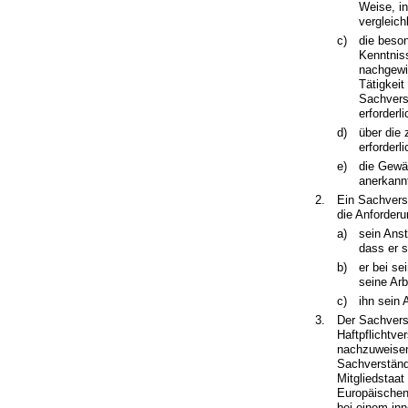
Weise, in
vergleic
c)
die beson
Kenntnis
nachgewie
Tätigkeit
Sachvers
erforderl
d)
über die 
erforderl
e)
die Gewäh
anerkann
2.
Ein Sachverst
die Anforderu
a)
sein Anst
dass er 
b)
er bei se
seine Ar
c)
ihn sein 
3.
Der Sachvers
Haftpflichtv
nachzuweisen
Sachverständ
Mitgliedstaa
Europäischen
bei einem in