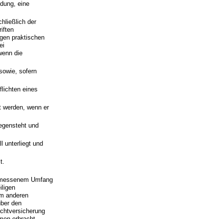
ldung, eine
hließlich der
iften
igen praktischen
ei
wenn die
sowie, sofern
flichten eines
nt werden, wenn er
gegensteht und
l unterliegt und
t.
ngemessenem Umfang
iligen
em anderen
über den
ichtversicherung
men erbracht