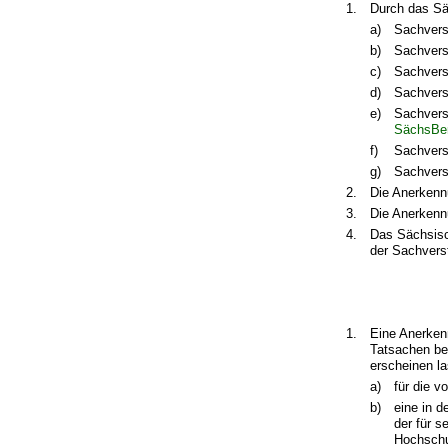
1.
Durch das Sä
a)
Sachvers
b)
Sachvers
c)
Sachvers
d)
Sachvers
e)
Sachverst
SächsBe
f)
Sachvers
g)
Sachvers
2.
Die Anerkenn
3.
Die Anerkennu
4.
Das Sächsisc
der Sachvers
1.
Eine Anerken
Tatsachen bek
erscheinen l
a)
für die v
b)
eine in 
der für s
Hochschu