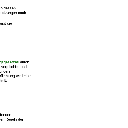
in dessen
ssetzungen nach
gibt die
ngsgesetzes
durch
verpflichtet und
sonders
flichtung wird eine
rift.
ltenden
ten Regeln der