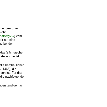
rbergamt, die
icht
hsBergVO
) vom
ck auf eine
g bei der
 das Sächsische
tellen, findet
lle bergbaulichen
 1466), die
den ist. Für das
die nachfolgenden
chverständige nach