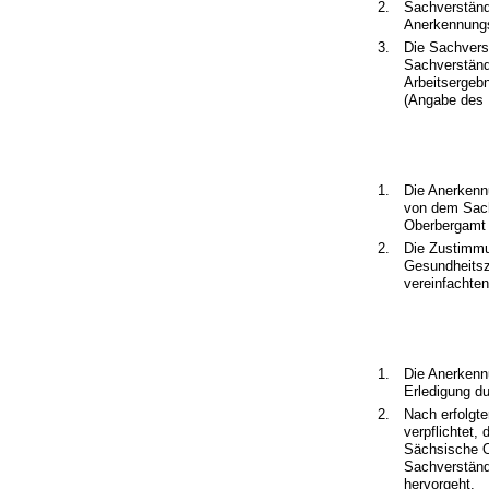
2.
Sachverständ
Anerkennungsv
3.
Die Sachvers
Sachverständ
Arbeitsergeb
(Angabe des 
1.
Die Anerkenn
von dem Sach
Oberbergamt s
2.
Die Zustimmu
Gesundheitsz
vereinfachten
1.
Die Anerkenn
Erledigung du
2.
Nach erfolgte
verpflichtet,
Sächsische O
Sachverständ
hervorgeht.