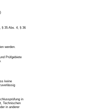
O
)
 § 35 Abs. 4, § 36
den werden.
und Prüfgebiete
.
ss keine
zuverlässig
chlussprüfung in
ät, Technischen
der in anderer