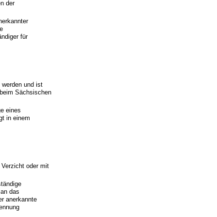
n der
nerkannter
e
ndiger für
 werden und ist
t beim Sächsischen
ge eines
t in einem
Verzicht oder mit
ständige
 an das
er anerkannte
kennung