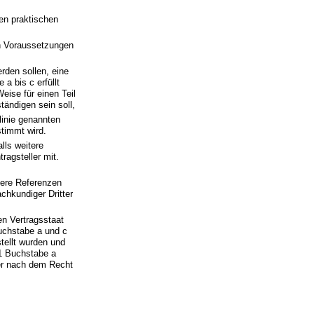
ten praktischen
ten Voraussetzungen
rden sollen, eine
a bis c erfüllt
ise für einen Teil
ändigen sein soll,
tlinie genannten
timmt wird.
lls weitere
ragsteller mit.
ere Referenzen
chkundiger Dritter
n Vertragsstaat
uchstabe a und c
tellt wurden und
 1 Buchstabe a
der nach dem Recht