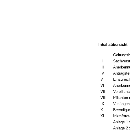
Inhaltsübersicht
I
Geltungsb
II
Sachverst
III
Anerkenn
IV
Antragste
V
Einzureic
VI
Anerkenn
VII
Verpflich
VIII
Pflichten
IX
Verlänger
X
Beendigu
XI
Inkrafttre
Anlage 1 z
Anlage 2 z