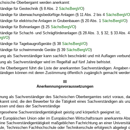
chsische Oberbergamt werden anerkannt:
tändige für Geotechnik (§ 8 Abs. 2
SächsBergVO
)
tändige für überwachungsbedürftige Anlagen (§ 11 Abs. 2 bis 4
SächsBergV
tändige für elektrische Anlagen in Grubenbauen (§ 20 Abs. 1
SächsBergVO
)
tändige für Bohranlagen (§ 25
SächsBergVO
)
ändige für Schacht- und Schrägförderanlagen (§ 28 Abs. 3, § 32, § 33 Abs. 4,
rgVO
)
tändige für Tagebaugroßgeräte (§ 38
SächsBergVO
)
tändige für schwimmende Geräte (§ 39
SächsBergVO
)
ung als Sachverständiger kann sachlich beschränkt und mit Auflagen verbun
ng als Sachverständiger wird im Regelfall auf fünf Jahre befristet.
he Oberbergamt führt die Liste der anerkannten Sachverständigen. Angaben 
tändigen können mit deren Zustimmung öffentlich zugänglich gemacht werden
III
Anerkennungsvoraussetzungen
nung als Sachverständiger des Sächsischen Oberbergamtes setzt voraus, da
annt sind, die den Bewerber für die Tätigkeit eines Sachverständigen als un
assen und dass der Sachverständige
orgesehene Sachverständigentätigkeit geistig und körperlich geeignet ist,
der Europäischen Union oder im Europäischen Wirtschaftsraum anerkannte Abs
eine Sachverständigentätigkeit maßgeblichen Fachrichtung an einer Universit
le, Technischen Fachhochschule oder Technikerschule erfolgreich abgelegt o