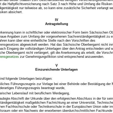
t die Haftpflichtversicherung nach Satz 3 nach Höhe und Umfang die Risiken
gentätigkeit nur teilweise ab, so kann eine zusätzliche Sicherheit verlangt we
iken absichert.
IV
Antragstellung
rkennung kann in schriftlicher oder elektronischer Form beim Sächsischen Ob
naue Angaben zum Umfang der vorgesehenen Sachverständigentätigkeit zu e
ren kann über eine einheitliche Stelle nach den Vorschriften des
rensgesetzes abgewickelt werden. Hat das Sächsische Oberbergamt nicht inne
ach Eingang der vollständigen Unterlagen über den Antrag entschieden und wu
he Oberbergamt nicht verlängert, gilt die Anerkennung als erteilt; die Vorschr
rensgesetzes
zur Genehmigungsfiktion sind entsprechend anzuwenden.
V
Einzureichende Unterlagen
ind folgende Unterlagen beizufügen:
eiliches Führungszeugnis zur Vorlage bei einer Behörde oder Bestätigung der
 derartiges Führungszeugnis beantragt wurde,
larischer Lebenslauf mit beruflichem Werdegang,
aubigte Abschrift der Urkunde über den erfolgreichen Abschluss in der für sei
tändigentätigkeit maßgeblichen Fachrichtung an einer Universität, Technisc
hen Fachhochschule oder Technikerschule in der Europäischen Union oder i
ftsraum oder ein Nachweis der erworbenen überdurchschnittlichen Fachkunde 