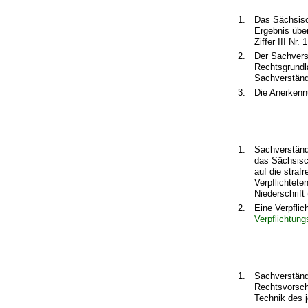
1.
Das Sächsisc
Ergebnis übe
Ziffer III Nr
2.
Der Sachverst
Rechtsgrundl
Sachverständi
3.
Die Anerkennu
1.
Sachverständ
das Sächsisch
auf die straf
Verpflichtete
Niederschrift
2.
Eine Verpflic
Verpflichtun
1.
Sachverständi
Rechtsvorsch
Technik des 