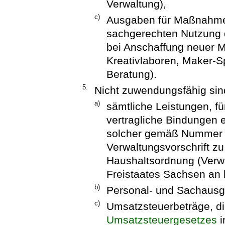
Verwaltung),
c)
Ausgaben für Maßnahmen
sachgerechten Nutzung d
bei Anschaffung neuer M
Kreativlaboren, Maker-
Beratung).
5.
Nicht zuwendungsfähig sin
a)
sämtliche Leistungen, f
vertragliche Bindungen 
solcher gemäß Nummer 1
Verwaltungsvorschrift z
Haushaltsordnung (Verw
Freistaates Sachsen an
b)
Personal- und Sachaus
c)
Umsatzsteuerbeträge, di
Umsatzsteuergesetzes
i