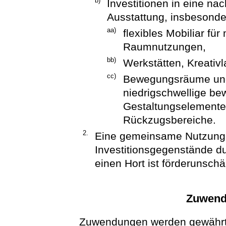
b)
Investitionen in eine nac
Ausstattung, insbesonde
aa)
flexibles Mobiliar für
Raumnutzungen,
bb)
Werkstätten, Kreativ
cc)
Bewegungsräume und
niedrigschwellige be
Gestaltungselemente
Rückzugsbereiche.
2.
Eine gemeinsame Nutzung 
Investitionsgegenstände du
einen Hort ist förderunschä
Zuwend
Zuwendungen werden gewährt