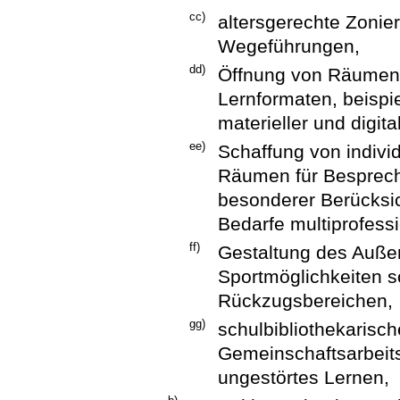
cc)
altersgerechte Zonie
Wegeführungen,
dd)
Öffnung von Räumen z
Lernformaten, beispi
materieller und digit
ee)
Schaffung von indivi
Räumen für Besprech
besonderer Berücksic
Bedarfe multiprofess
ff)
Gestaltung des Auße
Sportmöglichkeiten s
Rückzugsbereichen,
gg)
schulbibliothekarisc
Gemeinschaftsarbeit
ungestörtes Lernen,