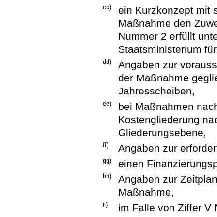
cc)
ein Kurzkonzept mit 
Maßnahme den Zuwen
Nummer 2 erfüllt unt
Staatsministerium fü
dd)
Angaben zur vorauss
der Maßnahme geglie
Jahresscheiben,
ee)
bei Maßnahmen nach 
Kostengliederung nac
Gliederungsebene,
ff)
Angaben zur erforde
gg)
einen Finanzierungsp
hh)
Angaben zur Zeitpla
Maßnahme,
ii)
im Falle von Ziffer 