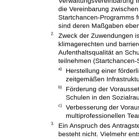
Verwaltungsvereinbarung I
die Vereinbarung zwische
Startchancen-Programms fü
sind deren Maßgaben ebenf
2.
Zweck der Zuwendungen ist
klimagerechten und barriere
Aufenthaltsqualität an Sc
teilnehmen (Startchancen-S
a)
Herstellung einer förde
zeitgemäßen Infrastrukt
b)
Förderung der Vorausset
Schulen in den Sozialra
c)
Verbesserung der Vorau
multiprofessionellen Te
3.
Ein Anspruch des Antragst
besteht nicht. Vielmehr ent