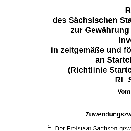
R
des Sächsischen Sta
zur Gewährung
Inv
in zeitgemäße und f
an Start
(Richtlinie Star
RL S
Vom 
Zuwendungszwe
1.
Der Freistaat Sachsen gew