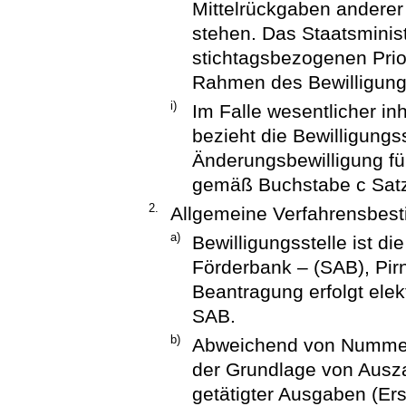
Mittelrückgaben andere
stehen. Das Staatsminist
stichtagsbezogenen Prior
Rahmen des Bewilligungs
i)
Im Falle wesentlicher i
bezieht die Bewilligungs
Änderungsbewilligung für
gemäß Buchstabe c Satz 
2.
Allgemeine Verfahrensbe
a)
Bewilligungsstelle ist d
Förderbank – (SAB), Pir
Beantragung erfolgt elek
SAB.
b)
Abweichend von Numme
der Grundlage von Ausz
getätigter Ausgaben (Ers