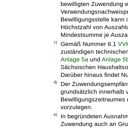
bewilligten Zuwendung w
Verwendungsnachweisprü
Bewilligungsstelle kann
Höchstzahl von Auszahl
Mindestsumme je Auszah
c)
Gemäß Nummer 6.1
VV
zuständigen technischen
Anlage 5a
und
Anlage 5
Sächsischen Haushaltsord
Darüber hinaus findet 
d)
Der Zuwendungsempfänge
grundsätzlich innerhalb
Bewilligungszeitraume
vorzulegen.
e)
In begründeten Ausnahme
Zuwendung auch an Gru