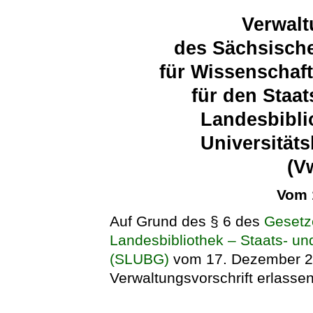
Verwalt
des Sächsische
für Wissenschaf
für den Staa
Landesbibli
Universität
(V
Vom 
Auf Grund des § 6 des
Gesetz
Landesbibliothek – Staats- un
(SLUBG)
vom 17. Dezember 20
Verwaltungsvorschrift erlassen