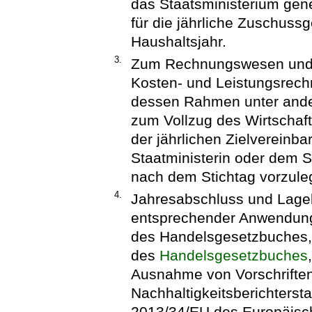
das Staatsministerium gene
für die jährliche Zuschussg
Haushaltsjahr.
3.
Zum Rechnungswesen und C
Kosten- und Leistungsrech
dessen Rahmen unter ander
zum Vollzug des Wirtschaf
der jährlichen Zielvereinba
Staatministerin oder dem S
nach dem Stichtag vorzule
4.
Jahresabschluss und Lageb
entsprechender Anwendung 
des Handelsgesetzbuches,
des
Handelsgesetzbuches
Ausnahme von Vorschriften
Nachhaltigkeitsberichtersta
2013/34/EU des Europäisc