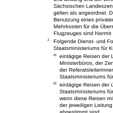
Sächsischen Landeszentra
gelten als angeordnet. D
Benutzung eines private
Mehrkosten für die Übe
Flugzeuges sind hiermit
2.
Folgende Dienst- und Fo
Staatsministeriums für K
a)
eintägige Reisen der L
Ministerbüros, der Zen
der Referatsleiterinne
Staatsministeriums fü
b)
eintägige Reisen der 
Staatsministeriums fü
wenn diese Reisen mit
der jeweiligen Leitun
abgestimmt sind,