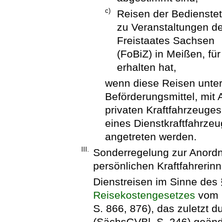
c)
Reisen der Bedienstet
zu Veranstaltungen d
Freistaates Sachsen
(FoBiZ) in Meißen, fü
erhalten hat,
wenn diese Reisen unte
Beförderungsmittel, mit
privaten Kraftfahrzeuges
eines Dienstkraftfahrze
angetreten werden.
III.
Sonderregelung zur Anordn
persönlichen Kraftfahrerinn
Dienstreisen im Sinne des 
Reisekostengesetzes
vom 
S. 866, 876), das zuletzt 
(SächsGVBl. S. 246) geände