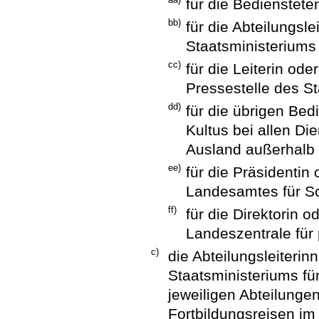
für die Bedienstete
bb)
für die Abteilungsle
Staatsministeriums 
cc)
für die Leiterin ode
Pressestelle des St
dd)
für die übrigen Bed
Kultus bei allen Di
Ausland außerhalb
ee)
für die Präsidentin
Landesamtes für Sc
ff)
für die Direktorin 
Landeszentrale für 
c)
die Abteilungsleiterin
Staatsministeriums für
jeweiligen Abteilungen
Fortbildungsreisen im