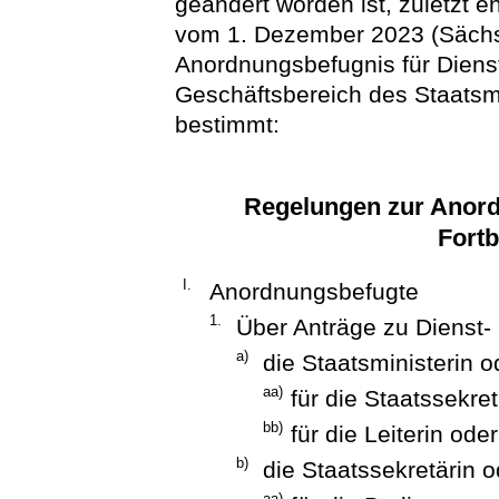
geändert worden ist, zuletzt e
vom 1. Dezember 2023 (SächsA
Anordnungsbefugnis für Dienst
Geschäftsbereich des Staatsm
bestimmt:
Regelungen zur Anord
Fortb
I.
Anordnungsbefugte
1.
Über Anträge zu Dienst-
a)
die Staatsministerin o
aa)
für die Staatssekre
bb)
für die Leiterin ode
b)
die Staatssekretärin o
aa)