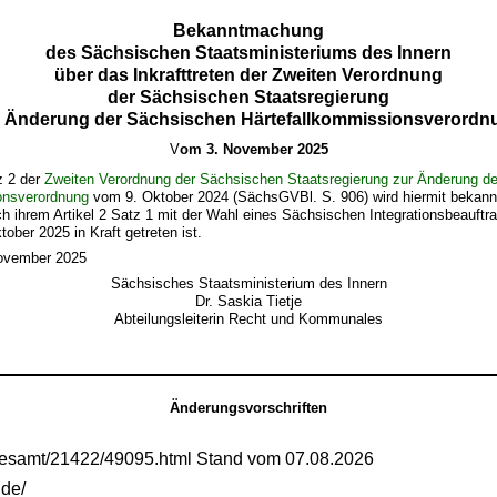
Bekanntmachung
des Sächsischen Staatsministeriums des Innern
über das Inkrafttreten der Zweiten Verordnung
der Sächsischen Staatsregierung
r Änderung der Sächsischen Härtefallkommissionsverordn
V
om 3. November 2025
z 2 der
Zweiten Verordnung der Sächsischen Staatsregierung zur Änderung d
onsverordnung
vom 9. Oktober 2024 (SächsGVBl. S. 906) wird hiermit bekan
h ihrem Artikel 2 Satz 1 mit der Wahl eines Sächsischen Integrationsbeauftr
ober 2025 in Kraft getreten ist.
November 2025
Sächsisches Staatsministerium des Innern
Dr. Saskia Tietje
Abteilungsleiterin Recht und Kommunales
Änderungsvorschriften
gesamt/21422/49095.html Stand vom 07.08.2026
.de/