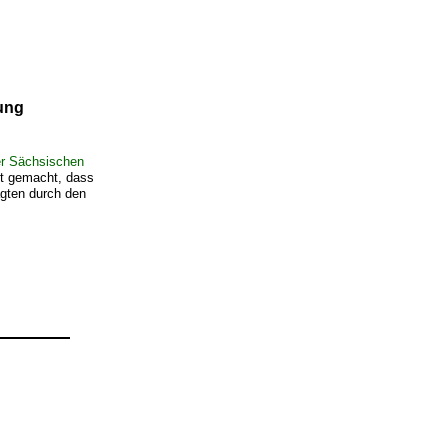
ung
er Sächsischen
nt gemacht, dass
agten durch den