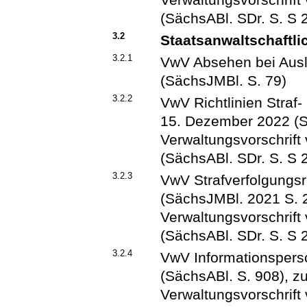
(SächsABl. SDr. S. S 
3.2
Staatsanwaltschaftli
3.2.1
VwV Absehen bei Ausl
(SächsJMBl. S. 79)
3.2.2
VwV Richtlinien Straf
15. Dezember 2022 (Sä
Verwaltungsvorschrif
(SächsABl. SDr. S. S 
3.2.3
VwV Strafverfolgungsr
(SächsJMBl. 2021 S. 2)
Verwaltungsvorschrif
(SächsABl. SDr. S. S 
3.2.4
VwV Informationspers
(SächsABl. S. 908), zu
Verwaltungsvorschrif