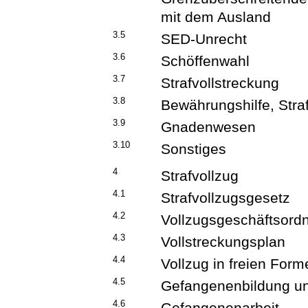
mit dem Ausland
3.5
SED-Unrecht
3.6
Schöffenwahl
3.7
Strafvollstreckung
3.8
Bewährungshilfe, Straff
3.9
Gnadenwesen
3.10
Sonstiges
4
Strafvollzug
4.1
Strafvollzugsgesetz
4.2
Vollzugsgeschäftsord
4.3
Vollstreckungsplan
4.4
Vollzug in freien Form
4.5
Gefangenenbildung und
4.6
Gefangenenarbeit