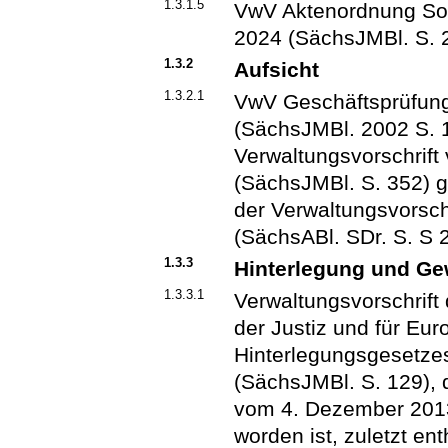
1.3.1.5
VwV Aktenordnung Soz
2024 (SächsJMBl. S. 
1.3.2
Aufsicht
1.3.2.1
VwV Geschäftsprüfun
(SächsJMBl. 2002 S. 14
Verwaltungsvorschrif
(SächsJMBl. S. 352) ge
der Verwaltungsvorsc
(SächsABl. SDr. S. S 
1.3.3
Hinterlegung und G
1.3.3.1
Verwaltungsvorschrift
der Justiz und für Eu
Hinterlegungsgesetz
(SächsJMBl. S. 129), d
vom 4. Dezember 2013
worden ist, zuletzt en