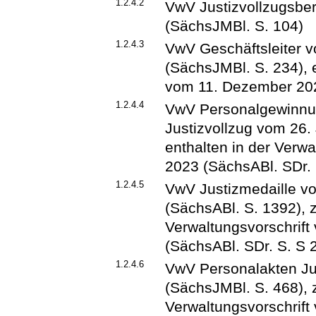
1.2.4.2
VwV Justizvollzugsbe
(SächsJMBl. S. 104)
1.2.4.3
VwV Geschäftsleiter 
(SächsJMBl. S. 234), e
vom 11. Dezember 202
1.2.4.4
VwV Personalgewinnun
Justizvollzug vom 26.
enthalten in der Verw
2023 (SächsABl. SDr. 
1.2.4.5
VwV Justizmedaille v
(SächsABl. S. 1392), z
Verwaltungsvorschrif
(SächsABl. SDr. S. S 
1.2.4.6
VwV Personalakten Ju
(SächsJMBl. S. 468), z
Verwaltungsvorschrif