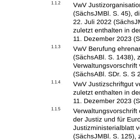
1.1.2
VwV Justizorganisatio
(SächsJMBl. S. 45), d
22. Juli 2022 (SächsJ
zuletzt enthalten in d
11. Dezember 2023 (S
1.1.3
VwV Berufung ehrenam
(SächsABl. S. 1438), z
Verwaltungsvorschrif
(SächsABl. SDr. S. S 
1.1.4
VwV Justizschriftgut 
zuletzt enthalten in d
11. Dezember 2023 (S
1.1.5
Verwaltungsvorschrift
der Justiz und für Eu
Justizministerialblat
(SächsJMBl. S. 125), z