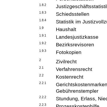
1.8.2
Justizgeschäftsstatisti
1.8.3
Schiedsstellen
1.8.4
Statistik im Justizvoll
1.9
Haushalt
1.9.1
Landesjustizkasse
1.9.2
Bezirksrevisoren
1.9.3
Fotokopien
2
Zivilrecht
2.1
Verfahrensrecht
2.2
Kostenrecht
2.2.1
Gerichtskostenmarken
Gebührenstempler
2.2.2
Stundung, Erlass, Ni
2.2.3
Prozesskostenhilfe