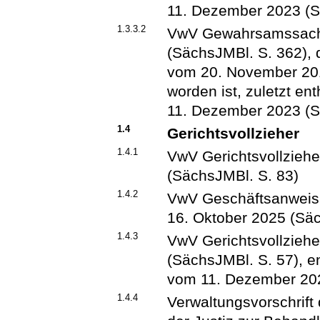
11. Dezember 2023 (S
1.3.3.2
VwV Gewahrsamssach
(SächsJMBl. S. 362), d
vom 20. November 201
worden ist, zuletzt en
11. Dezember 2023 (S
1.4
Gerichtsvollzieher
1.4.1
VwV Gerichtsvollzieh
(SächsJMBl. S. 83)
1.4.2
VwV Geschäftsanweisu
16. Oktober 2025 (Säc
1.4.3
VwV Gerichtsvollzieh
(SächsJMBl. S. 57), en
vom 11. Dezember 202
1.4.4
Verwaltungsvorschrift