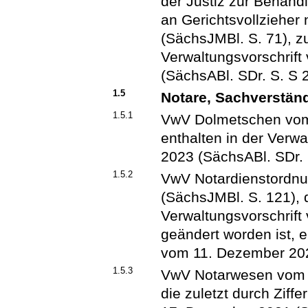
der Justiz zur Behan
an Gerichtsvollzieher
(SächsJMBl. S. 71), zu
Verwaltungsvorschrif
(SächsABl. SDr. S. S 
1.5
Notare, Sachverstän
1.5.1
VwV Dolmetschen vom 
enthalten in der Verw
2023 (SächsABl. SDr. 
1.5.2
VwV Notardienstordn
(SächsJMBl. S. 121), d
Verwaltungsvorschrift
geändert worden ist, e
vom 11. Dezember 202
1.5.3
VwV Notarwesen vom 2
die zuletzt durch Ziffe