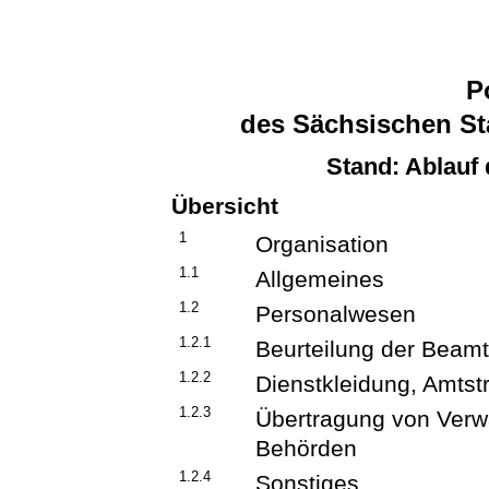
Po
des Sächsischen Sta
Stand: Ablauf
Übersicht
1
Organisation
1.1
Allgemeines
1.2
Personalwesen
1.2.1
Beurteilung der Beamt
1.2.2
Dienstkleidung, Amtst
1.2.3
Übertragung von Verw
Behörden
1.2.4
Sonstiges