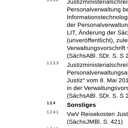
Justizministerialschre
Personalverwaltung bei
Informationstechnolog
der Personalverwaltun
LIT, Änderung der S
(unveröffentlicht), zule
Verwaltungsvorschrif
(SächsABl. SDr. S. S 
1.2.3.3
Justizministerialschre
Personalverwaltungsa
Justiz“ vom 8. Mai 2015
in der Verwaltungsvor
(SächsABl. SDr. S. S 
1.2.4
Sonstiges
1.2.4.1
VwV Reisekosten Just
(SächsJMBl. S. 421)