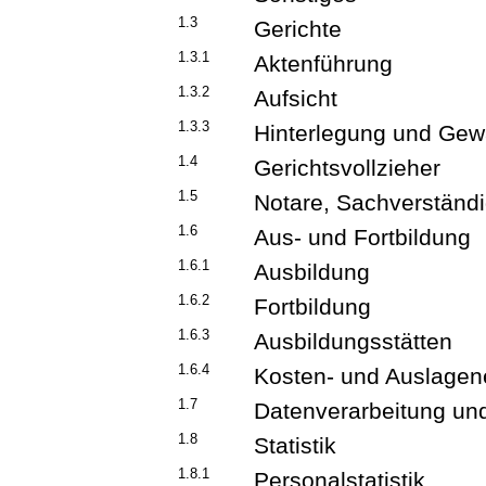
1.3
Gerichte
1.3.1
Aktenführung
1.3.2
Aufsicht
1.3.3
Hinterlegung und Ge
1.4
Gerichtsvollzieher
1.5
Notare, Sachverständ
1.6
Aus- und Fortbildung
1.6.1
Ausbildung
1.6.2
Fortbildung
1.6.3
Ausbildungsstätten
1.6.4
Kosten- und Auslagen
1.7
Datenverarbeitung und
1.8
Statistik
1.8.1
Personalstatistik