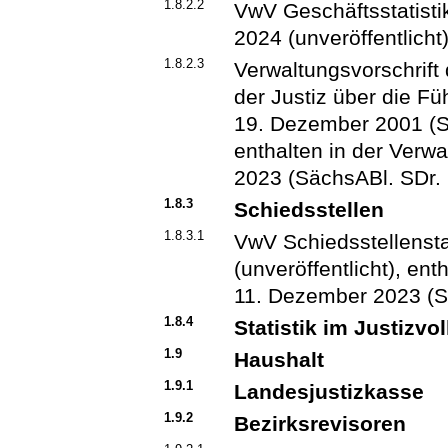
1.8.2.2
VwV Geschäftsstatist
2024 (unveröffentlicht
1.8.2.3
Verwaltungsvorschrift
der Justiz über die Fü
19. Dezember 2001 (Sä
enthalten in der Verw
2023 (SächsABl. SDr. 
1.8.3
Schiedsstellen
1.8.3.1
VwV Schiedsstellenst
(unveröffentlicht), en
11. Dezember 2023 (S
1.8.4
Statistik im Justizvo
1.9
Haushalt
1.9.1
Landesjustizkasse
1.9.2
Bezirksrevisoren