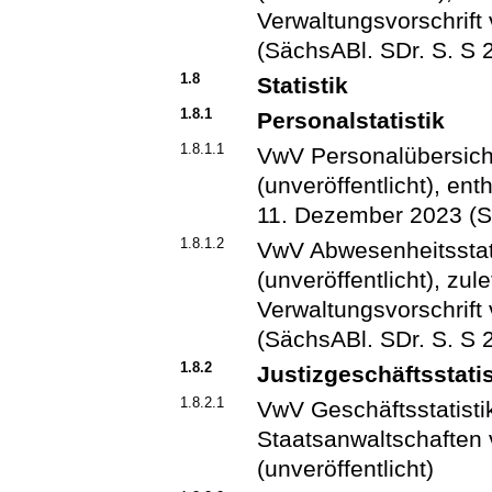
Verwaltungsvorschrif
(SächsABl. SDr. S. S 
1.8
Statistik
1.8.1
Personalstatistik
1.8.1.1
VwV Personalübersic
(unveröffentlicht), en
11. Dezember 2023 (S
1.8.1.2
VwV Abwesenheitsstat
(unveröffentlicht), zule
Verwaltungsvorschrif
(SächsABl. SDr. S. S 
1.8.2
Justizgeschäftsstatis
1.8.2.1
VwV Geschäftsstatisti
Staatsanwaltschaften
(unveröffentlicht)