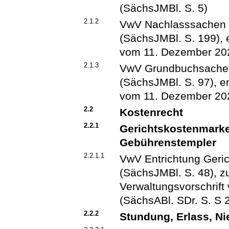
(SächsJMBl. S. 5)
2.1.2
VwV Nachlasssachen 
(SächsJMBl. S. 199), e
vom 11. Dezember 202
2.1.3
VwV Grundbuchsachen
(SächsJMBl. S. 97), en
vom 11. Dezember 202
2.2
Kostenrecht
2.2.1
Gerichtskostenmarke
Gebührenstempler
2.2.1.1
VwV Entrichtung Geri
(SächsJMBl. S. 48), zu
Verwaltungsvorschrif
(SächsABl. SDr. S. S 
2.2.2
Stundung, Erlass, N