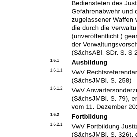
Bediensteten des Just
Gefahrenabwehr und d
zugelassener Waffen v
die durch die Verwalt
(unveröffentlicht ) geä
der Verwaltungsvorsc
(SächsABl. SDr. S. S 
1.6.1
Ausbildung
1.6.1.1
VwV Rechtsreferendar
(SächsJMBl. S. 258)
1.6.1.2
VwV Anwärtersonderzu
(SächsJMBl. S. 79), en
vom 11. Dezember 202
1.6.2
Fortbildung
1.6.2.1
VwV Fortbildung Just
(SächsJMBl. S. 326), e