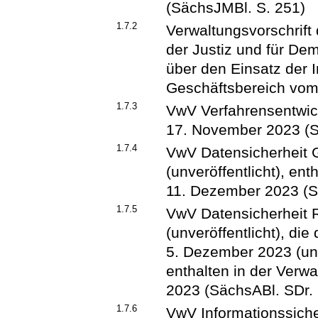
(SächsJMBl. S. 251)
1.7.2
Verwaltungsvorschrift
der Justiz und für De
über den Einsatz der 
Geschäftsbereich vom
1.7.3
VwV Verfahrensentwic
17. November 2023 (S
1.7.4
VwV Datensicherheit 
(unveröffentlicht), en
11. Dezember 2023 (S
1.7.5
VwV Datensicherheit R
(unveröffentlicht), di
5. Dezember 2023 (unve
enthalten in der Verw
2023 (SächsABl. SDr. 
1.7.6
VwV Informationssich