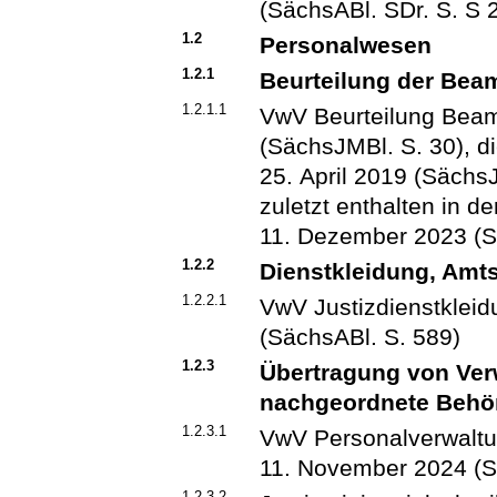
(SächsABl. SDr. S. S 
1.2
Personalwesen
1.2.1
Beurteilung der Bea
1.2.1.1
VwV Beurteilung Beamt
(SächsJMBl. S. 30), d
25. April 2019 (Sächs
zuletzt enthalten in d
11. Dezember 2023 (S
1.2.2
Dienstkleidung, Amts
1.2.2.1
VwV Justizdienstkleid
(SächsABl. S. 589)
1.2.3
Übertragung von Ver
nachgeordnete Behö
1.2.3.1
VwV Personalverwalt
11. November 2024 (S
1.2.3.2