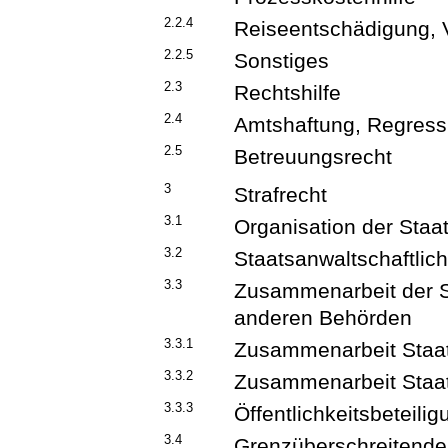
2.2.4
Reiseentschädigung, 
2.2.5
Sonstiges
2.3
Rechtshilfe
2.4
Amtshaftung, Regress
2.5
Betreuungsrecht
3
Strafrecht
3.1
Organisation der Staa
3.2
Staatsanwaltschaftlic
3.3
Zusammenarbeit der St
anderen Behörden
3.3.1
Zusammenarbeit Staat
3.3.2
Zusammenarbeit Staat
3.3.3
Öffentlichkeitsbeteilig
3.4
Grenzüberschreitende 