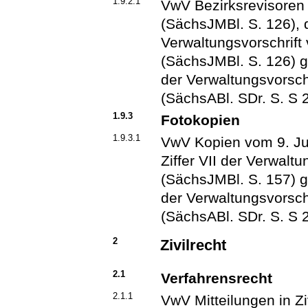
1.9.2.1
VwV Bezirksrevisore
(SächsJMBl. S. 126), d
Verwaltungsvorschrif
(SächsJMBl. S. 126) ge
der Verwaltungsvorsc
(SächsABl. SDr. S. S 
1.9.3
Fotokopien
1.9.3.1
VwV Kopien vom 9. Jul
Ziffer VII der Verwal
(SächsJMBl. S. 157) ge
der Verwaltungsvorsc
(SächsABl. SDr. S. S 
2
Zivilrecht
2.1
Verfahrensrecht
2.1.1
VwV Mitteilungen in Z