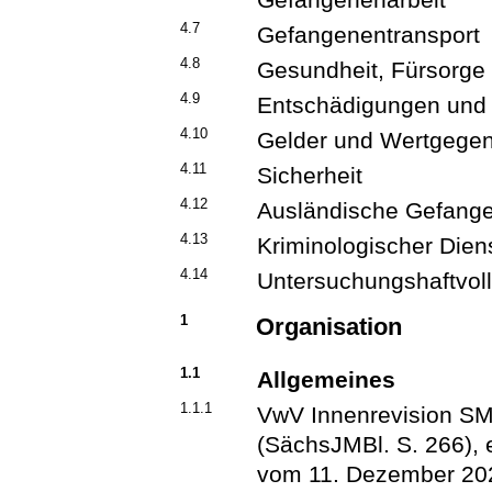
4.7
Gefangenentransport
4.8
Gesundheit, Fürsorge
4.9
Entschädigungen und 
4.10
Gelder und Wertgege
4.11
Sicherheit
4.12
Ausländische Gefang
4.13
Kriminologischer Dien
4.14
Untersuchungshaftvol
1
Organisation
1.1
Allgemeines
1.1.1
VwV Innenrevision S
(SächsJMBl. S. 266), e
vom 11. Dezember 202