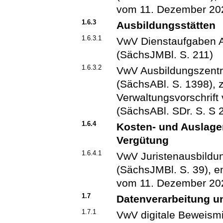
vom 11. Dezember 202
1.6.3
Ausbildungsstätten
1.6.3.1
VwV Dienstaufgaben A
(SächsJMBl. S. 211)
1.6.3.2
VwV Ausbildungszent
(SächsABl. S. 1398), z
Verwaltungsvorschrif
(SächsABl. SDr. S. S 
1.6.4
Kosten- und Auslage
Vergütung
1.6.4.1
VwV Juristenausbildu
(SächsJMBl. S. 39), en
vom 11. Dezember 202
1.7
Datenverarbeitung un
1.7.1
VwV digitale Beweism