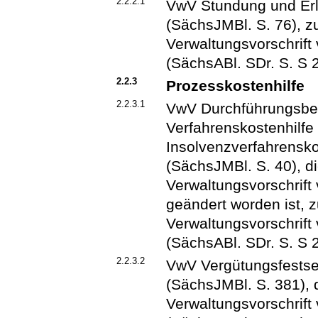
2.2.2.1
VwV Stundung und Erl
(SächsJMBl. S. 76), zu
Verwaltungsvorschrif
(SächsABl. SDr. S. S 
2.2.3
Prozesskostenhilfe
2.2.3.1
VwV Durchführungsbe
Verfahrenskostenhilf
Insolvenzverfahrensk
(SächsJMBl. S. 40), di
Verwaltungsvorschrift
geändert worden ist, z
Verwaltungsvorschrif
(SächsABl. SDr. S. S 
2.2.3.2
VwV Vergütungsfests
(SächsJMBl. S. 381), d
Verwaltungsvorschrif