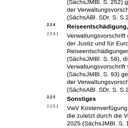
(SächsJMBl. S. 252) ge
der Verwaltungsvorsc
(SächsABl. SDr. S. S 
2.2.4
Reiseentschädigung
2.2.4.1
Verwaltungsvorschrift
der Justiz und für Eu
Reiseentschädigunge
(SächsJMBl. S. 58), di
Verwaltungsvorschrift
(SächsJMBl. S. 93) geä
der Verwaltungsvorsc
(SächsABl. SDr. S. S 
2.2.5
Sonstiges
2.2.5.1
VwV Kostenverfügung 
die zuletzt durch die 
2025 (SächsJMBl. S. 1