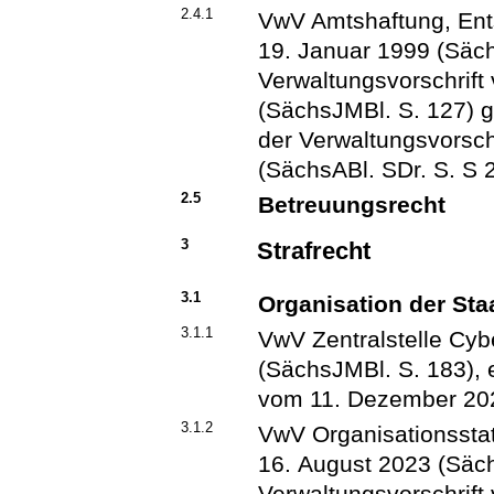
2.4.1
VwV Amtshaftung, En
19. Januar 1999 (Sächs
Verwaltungsvorschrif
(SächsJMBl. S. 127) ge
der Verwaltungsvorsc
(SächsABl. SDr. S. S 
2.5
Betreuungsrecht
3
Strafrecht
3.1
Organisation der Sta
3.1.1
VwV Zentralstelle Cy
(SächsJMBl. S. 183), e
vom 11. Dezember 202
3.1.2
VwV Organisationssta
16. August 2023 (Säch
Verwaltungsvorschrif