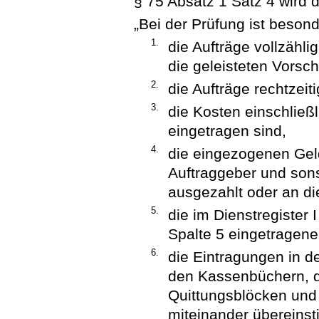
§ 75 Absatz 1 Satz 4 wird 
„Bei der Prüfung ist beson
1.
die Aufträge vollzähli
die geleisteten Vorsch
2.
die Aufträge rechtzeiti
3.
die Kosten einschließ
eingetragen sind,
4.
die eingezogenen Geld
Auftraggeber und son
ausgezahlt oder an di
5.
die im Dienstregister I
Spalte 5 eingetragene
6.
die Eintragungen in d
den Kassenbüchern, 
Quittungsblöcken und 
miteinander übereins