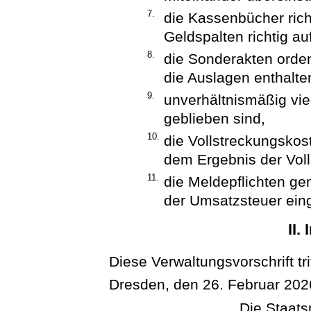
7.
die Kassenbücher rich
Geldspalten richtig au
8.
die Sonderakten orden
die Auslagen enthalte
9.
unverhältnismäßig vie
geblieben sind,
10.
die Vollstreckungskos
dem Ergebnis der Voll
11.
die Meldepflichten ge
der Umsatzsteuer ein
II.
Diese Verwaltungsvorschrift trit
Dresden, den 26. Februar 202
Die Staatsm