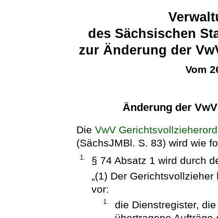
Verwalt
des Sächsischen Sta
zur Änderung der VwV
Vom 26
Änderung der VwV 
Die
VwV Gerichtsvollzieheror
(SächsJMBl. S. 83) wird wie fo
1.
§ 74 Absatz 1 wird durch d
„(1) Der Gerichtsvollziehe
vor:
1.
die Dienstregister, die
übertragene Aufträge 