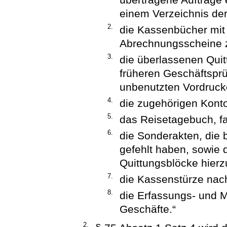
einem Verzeichnis de
2.
die Kassenbücher mit 
Abrechnungsscheine 
3.
die überlassenen Quit
früheren Geschäftspr
unbenutzten Vordruck
4.
die zugehörigen Kont
5.
das Reisetagebuch, fal
6.
die Sonderakten, die 
gefehlt haben, sowie 
Quittungsblöcke hierz
7.
die Kassenstürze nach
8.
die Erfassungs- und 
Geschäfte.“
2.