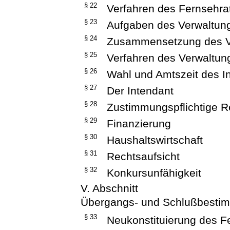
§ 22
Verfahren des Fernsehra
§ 23
Aufgaben des Verwaltun
§ 24
Zusammensetzung des V
§ 25
Verfahren des Verwaltun
§ 26
Wahl und Amtszeit des I
§ 27
Der Intendant
§ 28
Zustimmungspflichtige R
§ 29
Finanzierung
§ 30
Haushaltswirtschaft
§ 31
Rechtsaufsicht
§ 32
Konkursunfähigkeit
V. Abschnitt
Übergangs- und Schlußbesti
§ 33
Neukonstituierung des F