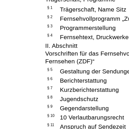
§ 1
Trägerschaft, Name Sitz
§ 2
Fernsehvollprogramm „Z
§ 3
Programmerstellung
§ 4
Fernsehtext, Druckwerke
II. Abschnitt
Vorschriften für das Fernseh
Fernsehen (ZDF)“
§ 5
Gestaltung der Sendung
§ 6
Berichterstattung
§ 7
Kurzberichterstattung
§ 8
Jugendschutz
§ 9
Gegendarstellung
§ 10
10 Verlautbarungsrecht
§ 11
Anspruch auf Sendezeit