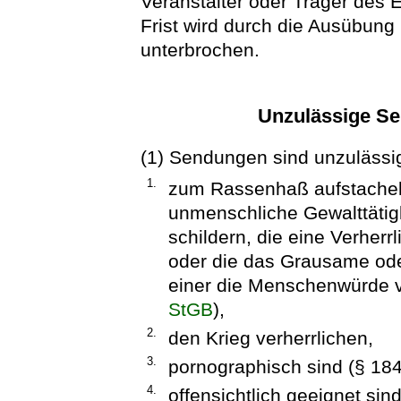
Veranstalter oder Träger des Er
Frist wird durch die Ausübung 
unterbrochen.
Unzulässige S
(1) Sendungen sind unzulässi
1.
zum Rassenhaß aufstachel
unmenschliche Gewalttätig
schildern, die eine Verher
oder die das Grausame od
einer die Menschenwürde ve
StGB
),
2.
den Krieg verherrlichen,
3.
pornographisch sind (§ 18
4.
offensichtlich geeignet sind