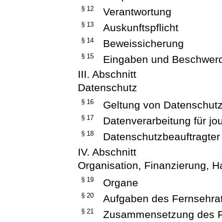
§ 12
Verantwortung
§ 13
Auskunftspflicht
§ 14
Beweissicherung
§ 15
Eingaben und Beschwer
III. Abschnitt
Datenschutz
§ 16
Geltung von Datenschutz
§ 17
Datenverarbeitung für jo
§ 18
Datenschutzbeauftragter
IV. Abschnitt
Organisation, Finanzierung, H
§ 19
Organe
§ 20
Aufgaben des Fernsehra
§ 21
Zusammensetzung des F