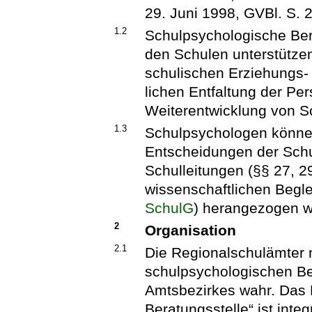
29. Juni 1998, GVBl. S. 
1.2
Schulpsychologische Ber
den Schulen unterstützen
schulischen Erziehungs-
lichen Entfaltung der Per
Weiterentwicklung von S
1.3
Schulpsychologen können
Entscheidungen der Schu
Schulleitungen (§§ 27, 2
wissenschaftlichen Begl
SchulG
) herangezogen w
2
Organisation
2.1
Die Regionalschulämter
schulpsychologischen Ber
Amtsbezirkes wahr. Das 
Beratungsstelle“ ist integ