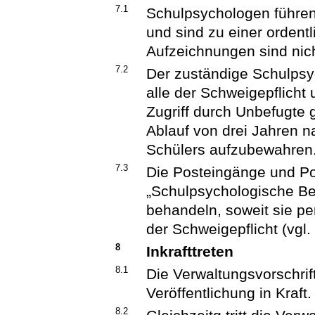
7.1
Schulpsychologen führen
und sind zu einer ordentl
Aufzeichnungen sind nich
7.2
Der zuständige Schulpsyc
alle der Schweigepflicht
Zugriff durch Unbefugte 
Ablauf von drei Jahren n
Schülers aufzubewahren.
7.3
Die Posteingänge und P
„Schulpsychologische Ber
behandeln, soweit sie p
der Schweigepflicht (vgl. 
8
Inkrafttreten
8.1
Die Verwaltungsvorschrift
Veröffentlichung in Kraft.
8.2