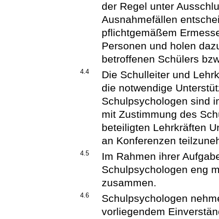
der Regel unter Ausschlu
Ausnahmefällen entsche
pflichtgemäßem Ermessen
Personen und holen dazu 
betroffenen Schülers bzw.
4.4
Die Schulleiter und Leh
die notwendige Unterstütz
Schulpsychologen sind im
mit Zustimmung des Schu
beteiligten Lehrkräften 
an Konferenzen teilzun
4.5
Im Rahmen ihrer Aufgab
Schulpsychologen eng mi
zusammen.
4.6
Schulpsychologen nehmen
vorliegendem Einverständ