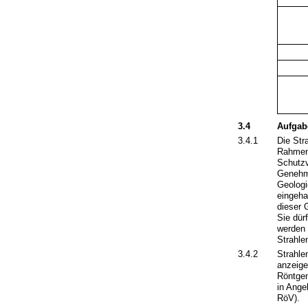
3.4
Aufgab
3.4.1
Die Str
Rahmen 
Schutzv
Genehm
Geologi
eingeha
dieser 
Sie dürf
werden 
Strahle
3.4.2
Strahle
anzeige
Röntgen
in Ange
RöV).