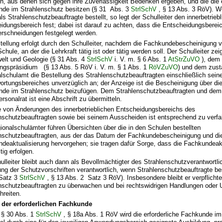
en, aus denen sich gegen ihre Zuverlässigkeit Bedenken ergeben, und die die e
de im Strahlenschutz besitzen (§ 31 Abs. 3
StrlSchV
, § 13 Abs. 3 RöV). 
als Strahlenschutzbeauftragte bestellt, so legt der Schulleiter den innerbetrieb
idungsbereich fest; dabei ist darauf zu achten, dass die Entscheidungsbere
rschneidungen festgelegt werden.
tellung erfolgt durch den Schulleiter, nachdem die Fachkundebescheinigung vor
 Schule, an der die Lehrkraft tätig ist oder tätig werden soll. Der Schulleiter 
elt und Geologie (§ 31 Abs. 4
StrlSchV
i. V. m. § 6 Abs. 1
AtStrZuVO
), dem
ngspräsidium (§ 13 Abs. 5 RöV i. V. m. § 1 Abs. 1
RöVZuVO
) und dem zust
lschulamt die Bestellung des Strahlenschutzbeauftragten einschließlich sein
ortungsbereiches unverzüglich an; der Anzeige ist die Bescheinigung über die 
de im Strahlenschutz beizufügen. Dem Strahlenschutzbeauftragten und dem 
rsonalrat ist eine Abschrift zu übermitteln.
e von Änderungen des innerbetrieblichen Entscheidungsbereichs des
nschutzbeauftragten sowie bei seinem Ausscheiden ist entsprechend zu verfa
ionalschulämter führen Übersichten über die in den Schulen bestellten
nschutzbeauftragten, aus der das Datum der Fachkundebescheinigung und di
deaktualisierung hervorgehen; sie tragen dafür Sorge, dass die Fachkundeak
tig erfolgen.
ulleiter bleibt auch dann als Bevollmächtigter des Strahlenschutzverantwortlic
ung der Schutzvorschriften verantwortlich, wenn Strahlenschutzbeauftragte bes
 Satz 3
StrlSchV
, § 13 Abs. 2 Satz 3 RöV). Insbesondere bleibt er verpflichte
nschutzbeauftragten zu überwachen und bei rechtswidrigen Handlungen oder 
hreiten.
 der erforderlichen Fachkunde
§ 30 Abs. 1
StrlSchV
, § 18a Abs. 1 RöV wird die erforderliche Fachkunde im