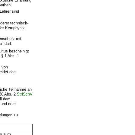
aktische Erfahrung
worben.
Lehrer sind
derer technisch-
der Kernphysik
enschutz mit
en darf.
ltus bescheinigt
 § 1 Abs. 1
d von
eidet das
eiche Teilnahme an
 30 Abs. 2
StrlSchV
ll dem
e und dem
elungen zu
s zum