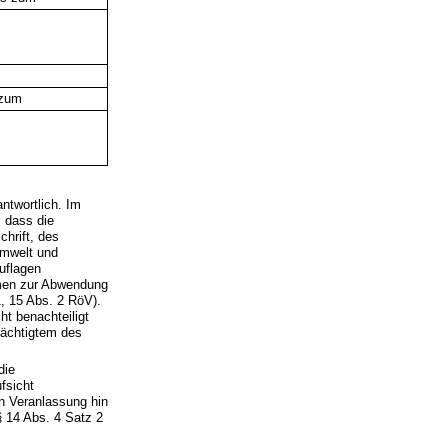
 zum
antwortlich. Im
 dass die
hrift, des
Umwelt und
uflagen
hmen zur Abwendung
1, 15 Abs. 2
RöV).
ht benachteiligt
mächtigtem des
die
fsicht
n Veranlassung hin
§ 14 Abs. 4 Satz 2