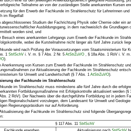
el durch eine für den jeweiligen Anwendungsbereich geeignete Ausbildung, pr
 erfolgreiche Teilnahme an von der zuständigen Stelle anerkannten Kursen er
etzung für den Erwerb der Fachkunde im Strahlenschutz für Lehrerinnen und 
 im Regelfall
n abgeschlossenes Studium der Fachrichtung Physik oder Chemie oder ein an
turwissenschaftlicher Ausbildungsgang, in dem nachweislich die Grundlagen 
rmittelt worden sind, und
r Besuch eines anerkannten Lehrgangs zum Erwerb der Fachkunde im Strahl
folgskontrolle, wobei die Kursteilnahme nicht länger als fünf Jahre zurück lieg
hkunde wird nach Prüfung der Voraussetzungen vom Staatsministerium für Ku
bs. 1
StrlSchV
i. V. m. § 7 Abs. 2 Nr. 5
AtStrZuVO
, § 18a Abs. 1 RöV i. V. m.
VO
).
e Anerkennung von Kursen zum Erwerb der Fachkunde im Strahlenschutz un
dungsmaßnahmen zur Aktualisierung der Fachkunde im Strahlenschutz entsch
inisterium für Umwelt und Landwirtschaft (§ 7 Abs. 1
AtStrZuVO
).
isierung der Fachkunde im Strahlenschutz
hkunde im Strahlenschutz muss mindestens alle fünf Jahre durch die erfolgr
nerkannten Fortbildungsmaßnahme mit Erfolgskontrolle aktualisiert werden (§
 Abs. 2 RöV). Der Nachweis über die durchgeführte Fortbildung ist in jedem Fa
igen Regionalschulamt vorzulegen, dem Landesamt für Umwelt und Geologi
igen Regierungspräsidium nur auf Anforderung.
 Aktualisierung der Fachkunde im Strahlenschutz sind folgende Übergangsreg
n:
§ 117 Abs. 11
StrlSchV
Fachkunde erworben
Aktualisierung nach
StrlSchV
bi