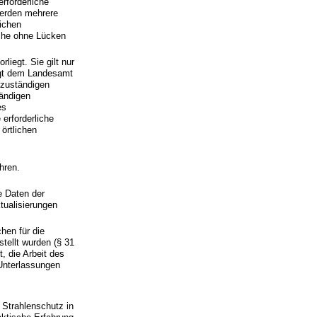
rforderliche
Werden mehrere
lichen
iche ohne Lücken
liegt. Sie gilt nur
zeigt dem Landesamt
 zuständigen
ändigen
es
erforderliche
örtlichen
hren.
e Daten der
tualisierungen
hen für die
tellt wurden (§ 31
t, die Arbeit des
Unterlassungen
 Strahlenschutz in