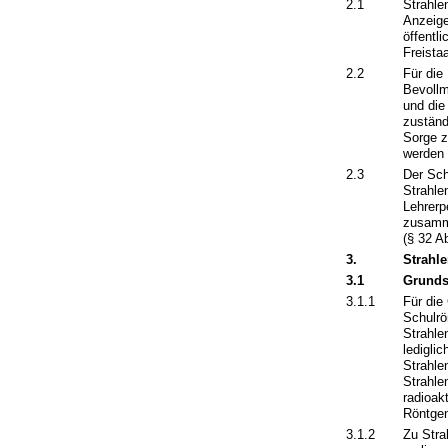
2.1
Strahle
Anzeig
öffentl
Freista
2.2
Für die
Bevollm
und die
zuständ
Sorge z
werden 
2.3
Der Sch
Strahle
Lehrerp
zusamme
(§ 32 A
3.
Strahl
3.1
Grunds
3.1.1
Für die
Schulrö
Strahle
ledigli
Strahle
Strahle
radioak
Röntgen
3.1.2
Zu Stra