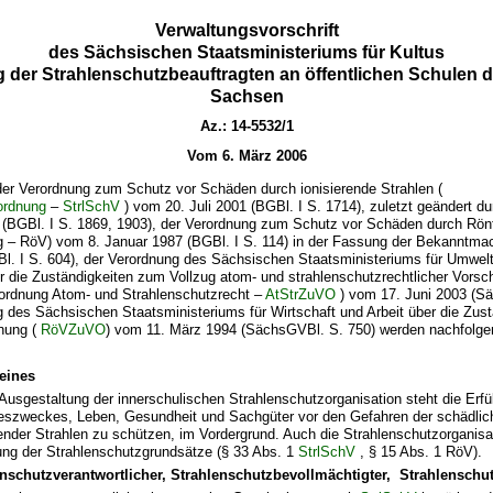
Verwaltungsvorschrift
des Sächsischen Staatsministeriums für Kultus
g der Strahlenschutzbeauftragten an öffentlichen Schulen d
Sachsen
Az.: 14-5532/1
Vom 6. März 2006
der Verordnung zum Schutz vor Schäden durch ionisierende Strahlen (
ordnung
–
StrlSchV
) vom 20. Juli 2001 (BGBl. I S. 1714), zuletzt geändert d
 (BGBl. I S. 1869, 1903), der Verordnung zum Schutz vor Schäden durch Rönt
ng
– RöV) vom 8. Januar 1987 (BGBl. I S. 114) in der Fassung der Bekanntm
Bl. I S. 604), der Verordnung des Sächsischen Staatsministeriums für Umwel
r die Zuständigkeiten zum Vollzug atom- und strahlenschutzrechtlicher Vorsch
rordnung Atom- und Strahlenschutzrecht –
AtStrZuVO
) vom 17. Juni 2003 (S
 des Sächsischen Staatsministeriums für Wirtschaft und Arbeit über die Zus
nung (
RöVZuVO
) vom 11. März 1994 (SächsGVBl. S. 750) werden nachfolge
eines
 Ausgestaltung der innerschulischen Strahlenschutzorganisation steht die Erfü
szweckes, Leben, Gesundheit und Sachgüter vor den Gefahren der schädlic
render Strahlen zu schützen, im Vordergrund. Auch die Strahlenschutzorganisat
ung der Strahlenschutzgrundsätze (§ 33 Abs. 1
StrlSchV
, § 15 Abs. 1 RöV).
nschutzverantwortlicher, Strahlenschutzbevollmächtigter, Strahlenschut