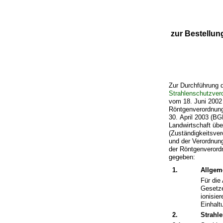
zur Bestellun
Zur Durchführung 
Strahlenschutzver
vom 18. Juni 2002
Röntgenverordnu
30. April 2003 (BG
Landwirtschaft übe
(Zuständigkeitsve
und der Verordnung
der Röntgenverord
gegeben:
1.
Allgem
Für die
Gesetze
ionisie
Einhalt
2.
Strahle