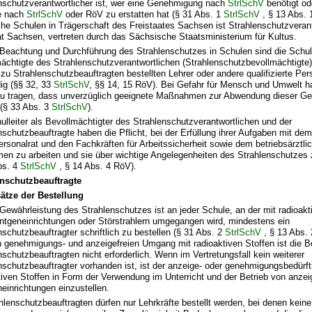
nschutzverantwortlicher ist, wer eine Genehmigung nach
StrlSchV
benötigt od
e nach
StrlSchV
oder
RöV zu erstatten hat (§ 31 Abs. 1
StrlSchV
, § 13 Abs. 
iche Schulen in Trägerschaft des Freistaates Sachsen ist Strahlenschutzverant
at Sachsen, vertreten durch das Sächsische Staatsministerium für Kultus.
 Beachtung und Durchführung des Strahlenschutzes in Schulen sind die Schull
ächtigte des Strahlenschutzverantwortlichen (Strahlenschutzbevollmächtigte)
 zu Strahlenschutzbeauftragten bestellten Lehrer oder andere qualifizierte Per
ig (§§ 32, 33
StrlSchV
, §§ 14, 15
RöV). Bei Gefahr für Mensch und Umwelt ha
u tragen, dass unverzüglich geeignete Maßnahmen zur Abwendung dieser Gef
(§ 33 Abs. 3
StrlSchV
).
ulleiter als Bevollmächtigter des Strahlenschutzverantwortlichen und der
nschutzbeauftragte haben die Pflicht, bei der Erfüllung ihrer Aufgaben mit dem
ersonalrat und den Fachkräften für Arbeitssicherheit sowie dem betriebsärztli
n zu arbeiten und sie über wichtige Angelegenheiten des Strahlenschutzes 
bs. 4
StrlSchV
, § 14 Abs. 4 RöV).
enschutzbeauftragte
ätze der Bestellung
 Gewährleistung des Strahlenschutzes ist an jeder Schule, an der mit radioakt
ntgeneinrichtungen oder Störstrahlern umgegangen wird, mindestens ein
nschutzbeauftragter schriftlich zu bestellen (§ 31 Abs. 2
StrlSchV
, § 13 Abs.
ch genehmigungs- und anzeigefreien Umgang mit radioaktiven Stoffen ist die B
nschutzbeauftragten nicht erforderlich. Wenn im Vertretungsfall kein weiterer
nschutzbeauftragter vorhanden ist, ist der anzeige- oder genehmigungsbedür
tiven Stoffen in Form der Verwendung im Unterricht und der Betrieb von anzei
einrichtungen einzustellen.
hlenschutzbeauftragten dürfen nur Lehrkräfte bestellt werden, bei denen kein