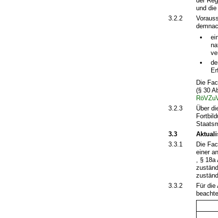
der Reg
und die
3.2.2
Vorauss
demnach
ei
na
ve
de
Er
Die Fac
(§ 30 A
RöVZu
3.2.3
Über di
Fortbil
Staatsm
3.3
Aktual
3.3.1
Die Fac
einer a
, § 18a
zuständ
zuständ
3.3.2
Für die
beachte