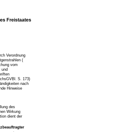
es Freistaates
urch Verordnung
genstrahlen (
achung vom
t und
riften
ächsGVBl. S. 173)
tändigkeiten nach
nde Hinweise
llung des
hen Wirkung
ion dient der
zbeauftragter