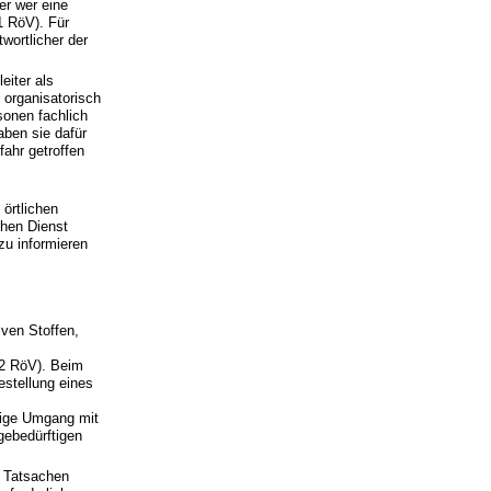
er wer eine
1 RöV). Für
wortlicher der
eiter als
 organisatorisch
sonen fachlich
ben sie dafür
ahr getroffen
 örtlichen
chen Dienst
zu informieren
iven Stoffen,
 2 RöV). Beim
estellung eines
ftige Umgang mit
gebedürftigen
e Tatsachen