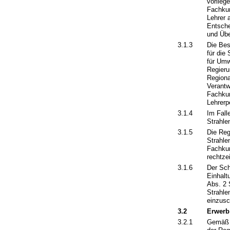
vorlieg
Fachkun
Lehrer 
Entsche
und Übe
3.1.3
Die Bes
für die
für Umw
Regieru
Regiona
Verantw
Fachkun
Lehrerpe
3.1.4
Im Fall
Strahle
3.1.5
Die Reg
Strahle
Fachkun
rechtzei
3.1.6
Der Sch
Einhalt
Abs. 2
Strahle
einzusc
3.2
Erwerb
3.2.1
Gemäß 