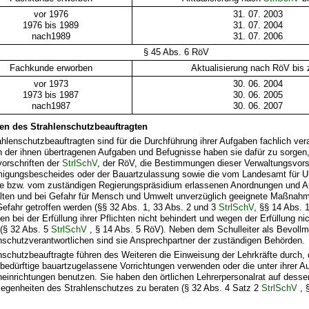
vor 1976
31. 07. 2003
1976 bis 1989
31. 07. 2004
nach1989
31. 07. 2006
§ 45 Abs. 6 RöV
Fachkunde erworben
Aktualisierung nach RöV bis
vor 1973
30. 06. 2004
1973 bis 1987
30. 06. 2005
nach1987
30. 06. 2007
en des Strahlenschutzbeauftragten
ahlenschutzbeauftragten sind für die Durchführung ihrer Aufgaben fachlich ver
der ihnen übertragenen Aufgaben und Befugnisse haben sie dafür zu sorgen,
orschriften der
StrlSchV
, der
RöV, die Bestimmungen dieser Verwaltungsvorsc
igungsbescheides oder der Bauartzulassung sowie die vom Landesamt für 
e bzw. vom zuständigen Regierungspräsidium erlassenen Anordnungen und A
lten und bei Gefahr für Mensch und Umwelt unverzüglich geeignete Maßna
Gefahr getroffen werden (§§ 32 Abs. 1, 33 Abs. 2 und 3
StrlSchV
, §§ 14 Abs. 
en bei der Erfüllung ihrer Pflichten nicht behindert und wegen der Erfüllung nic
(§ 32 Abs. 5
StrlSchV
, § 14 Abs. 5 RöV). Neben dem Schulleiter als Bevoll
nschutzverantwortlichen sind sie Ansprechpartner der zuständigen Behörden.
nschutzbeauftragte führen des Weiteren die Einweisung der Lehrkräfte durch, 
bedürftige bauartzugelassene Vorrichtungen verwenden oder die unter ihrer Au
einrichtungen benutzen. Sie haben den örtlichen Lehrerpersonalrat auf desse
legenheiten des Strahlenschutzes zu beraten (§ 32 Abs. 4 Satz 2
StrlSchV
, 