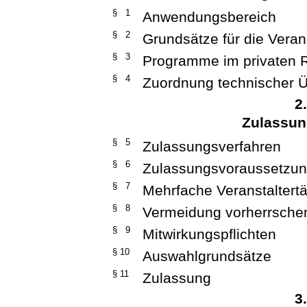
§ 1
Anwendungsbereich
§ 2
Grundsätze für die Vera
§ 3
Programme im privaten 
§ 4
Zuordnung technischer Ü
2
Zulassung
§ 5
Zulassungsverfahren
§ 6
Zulassungsvoraussetzu
§ 7
Mehrfache Veranstaltertä
§ 8
Vermeidung vorherrsch
§ 9
Mitwirkungspflichten
§ 10
Auswahlgrundsätze
§ 11
Zulassung
3