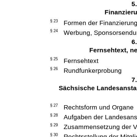
5
Finanzier
§ 23
Formen der Finanzierun
§ 24
Werbung, Sponsorsend
6
Fernsehtext, 
§ 25
Fernsehtext
§ 26
Rundfunkerprobung
7
Sächsische Landesanstal
§ 27
Rechtsform und Organe
§ 28
Aufgaben der Landesanst
§ 29
Zusammensetzung der 
§ 30
Rechtsstellung der Mitg