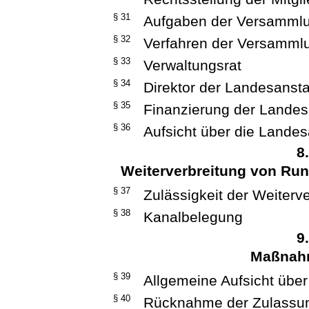
§ 31
Aufgaben der Versamml
§ 32
Verfahren der Versamml
§ 33
Verwaltungsrat
§ 34
Direktor der Landesansta
§ 35
Finanzierung der Landes
§ 36
Aufsicht über die Landes
8
Weiterverbreitung von Ru
§ 37
Zulässigkeit der Weiterv
§ 38
Kanalbelegung
9
Maßnahm
§ 39
Allgemeine Aufsicht über
§ 40
Rücknahme der Zulassu