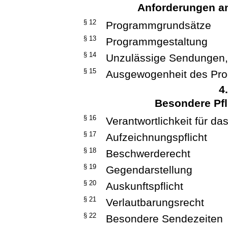
Anforderungen a
§ 12
Programmgrundsätze
§ 13
Programmgestaltung
§ 14
Unzulässige Sendungen,
§ 15
Ausgewogenheit des Pr
4
Besondere Pfl
§ 16
Verantwortlichkeit für d
§ 17
Aufzeichnungspflicht
§ 18
Beschwerderecht
§ 19
Gegendarstellung
§ 20
Auskunftspflicht
§ 21
Verlautbarungsrecht
§ 22
Besondere Sendezeiten