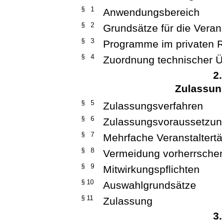
§ 1
Anwendungsbereich
§ 2
Grundsätze für die Vera
§ 3
Programme im privaten 
§ 4
Zuordnung technischer Ü
2
Zulassung
§ 5
Zulassungsverfahren
§ 6
Zulassungsvoraussetzu
§ 7
Mehrfache Veranstaltertä
§ 8
Vermeidung vorherrsch
§ 9
Mitwirkungspflichten
§ 10
Auswahlgrundsätze
§ 11
Zulassung
3