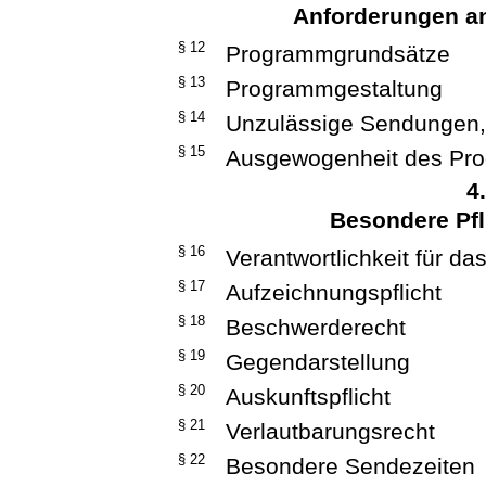
Anforderungen a
§ 12
Programmgrundsätze
§ 13
Programmgestaltung
§ 14
Unzulässige Sendungen,
§ 15
Ausgewogenheit des Pr
4
Besondere Pfl
§ 16
Verantwortlichkeit für d
§ 17
Aufzeichnungspflicht
§ 18
Beschwerderecht
§ 19
Gegendarstellung
§ 20
Auskunftspflicht
§ 21
Verlautbarungsrecht
§ 22
Besondere Sendezeiten