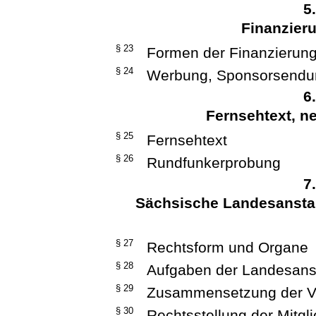
5
Finanzier
§ 23
Formen der Finanzierun
§ 24
Werbung, Sponsorsend
6
Fernsehtext, 
§ 25
Fernsehtext
§ 26
Rundfunkerprobung
7
Sächsische Landesanstal
§ 27
Rechtsform und Organe
§ 28
Aufgaben der Landesanst
§ 29
Zusammensetzung der 
§ 30
Rechtsstellung der Mitg