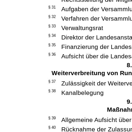
§ 31
Aufgaben der Versamml
§ 32
Verfahren der Versamml
§ 33
Verwaltungsrat
§ 34
Direktor der Landesansta
§ 35
Finanzierung der Landes
§ 36
Aufsicht über die Landes
8
Weiterverbreitung von Ru
§ 37
Zulässigkeit der Weiterv
§ 38
Kanalbelegung
9
Maßnahm
§ 39
Allgemeine Aufsicht über
§ 40
Rücknahme der Zulassu