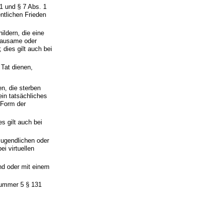
1 und § 7 Abs. 1
entlichen Frieden
ldern, die eine
Grausame oder
dies gilt auch bei
Tat dienen,
n, die sterben
ein tatsächliches
 Form der
s gilt auch bei
Jugendlichen oder
i virtuellen
d oder mit einem
Nummer 5 § 131