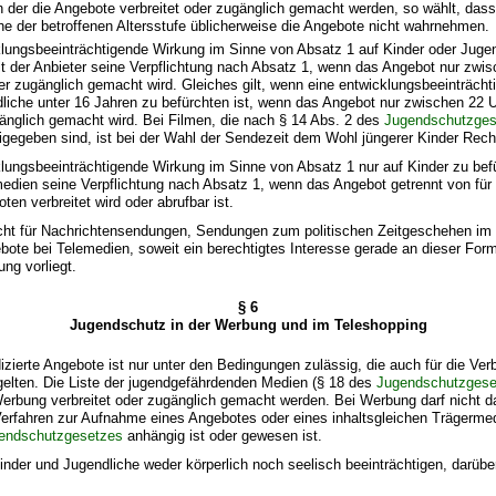
 in der die Angebote verbreitet oder zugänglich gemacht werden, so wählt, das
he der betroffenen Altersstufe üblicherweise die Angebote nicht wahrnehmen.
cklungsbeeinträchtigende Wirkung im Sinne von Absatz 1 auf Kinder oder Juge
t der Anbieter seine Verpflichtung nach Absatz 1, wenn das Angebot nur zwi
der zugänglich gemacht wird. Gleiches gilt, wenn eine entwicklungsbeeinträch
liche unter 16 Jahren zu befürchten ist, wenn das Angebot nur zwischen 22 
gänglich gemacht wird. Bei Filmen, die nach § 14 Abs. 2 des
Jugendschutzges
eigegeben sind, ist bei der Wahl der Sendezeit dem Wohl jüngerer Kinder Rec
cklungsbeeinträchtigende Wirkung im Sinne von Absatz 1 nur auf Kinder zu befür
edien seine Verpflichtung nach Absatz 1, wenn das Angebot getrennt von für
en verbreitet wird oder abrufbar ist.
 nicht für Nachrichtensendungen, Sendungen zum politischen Zeitgeschehen i
bote bei Telemedien, soweit ein berechtigtes Interesse gerade an dieser Form
ung vorliegt.
§ 6
Jugendschutz in der Werbung und im Teleshopping
dizierte Angebote ist nur unter den Bedingungen zulässig, die auch für die Ver
gelten. Die Liste der jugendgefährdenden Medien (§ 18 des
Jugendschutzgese
rbung verbreitet oder zugänglich gemacht werden. Bei Werbung darf nicht d
erfahren zur Aufnahme eines Angebotes oder eines inhaltsgleichen Trägermed
endschutzgesetzes
anhängig ist oder gewesen ist.
inder und Jugendliche weder körperlich noch seelisch beeinträchtigen, darüber