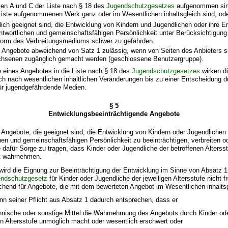
ilen A und C der Liste nach § 18 des
Jugendschutzgesetzes
aufgenommen sin
 Liste aufgenommenen Werk ganz oder im Wesentlichen inhaltsgleich sind, od
tlich geeignet sind, die Entwicklung von Kindern und Jugendlichen oder ihre E
ntwortlichen und gemeinschaftsfähigen Persönlichkeit unter Berücksichtigun
orm des Verbreitungsmediums schwer zu gefährden.
 Angebote abweichend von Satz 1 zulässig, wenn von Seiten des Anbieters sic
chsenen zugänglich gemacht werden (geschlossene Benutzergruppe).
 eines Angebotes in die Liste nach § 18 des
Jugendschutzgesetzes
wirken d
h nach wesentlichen inhaltlichen Veränderungen bis zu einer Entscheidung d
für jugendgefährdende Medien.
§ 5
Entwicklungsbeeinträchtigende Angebote
r Angebote, die geeignet sind, die Entwicklung von Kindern oder Jugendlichen 
hen und gemeinschaftsfähigen Persönlichkeit zu beeinträchtigen, verbreiten o
dafür Sorge zu tragen, dass Kinder oder Jugendliche der betroffenen Altersst
ht wahrnehmen.
wird die Eignung zur Beeinträchtigung der Entwicklung im Sinne von Absatz 
ndschutzgesetz
für Kinder oder Jugendliche der jeweiligen Altersstufe nicht f
echend für Angebote, die mit dem bewerteten Angebot im Wesentlichen inhaltsg
ann seiner Pflicht aus Absatz 1 dadurch entsprechen, dass er
hnische oder sonstige Mittel die Wahrnehmung des Angebots durch Kinder ode
en Altersstufe unmöglich macht oder wesentlich erschwert oder