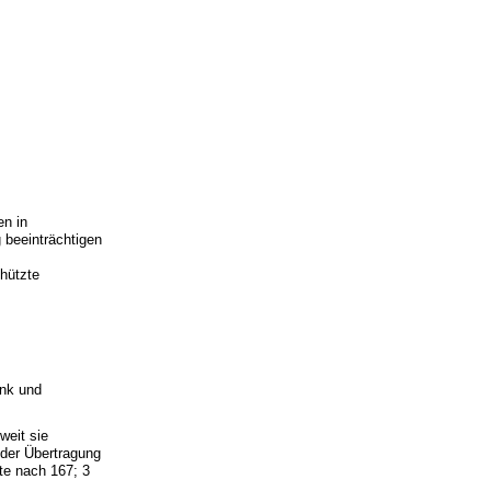
en in
 beeinträchtigen
hützte
unk und
weit sie
 der Übertragung
te nach 167; 3