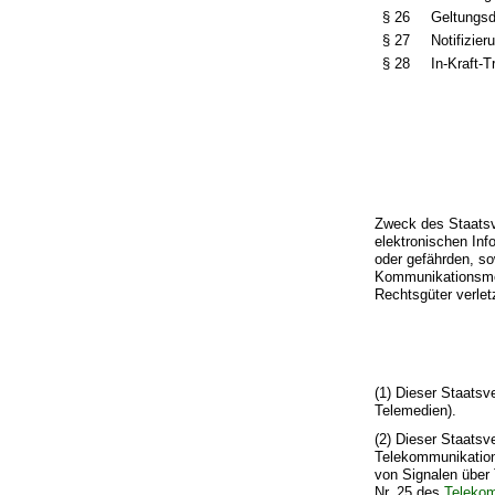
§ 26
Geltungsd
§ 27
Notifizier
§ 28
In-Kraft-
Zweck des Staatsve
elektronischen In
oder gefährden, so
Kommunikationsme
Rechtsgüter verlet
(1) Dieser Staatsv
Telemedien).
(2) Dieser Staatsv
Telekommunikation
von Signalen über
Nr. 25 des
Teleko