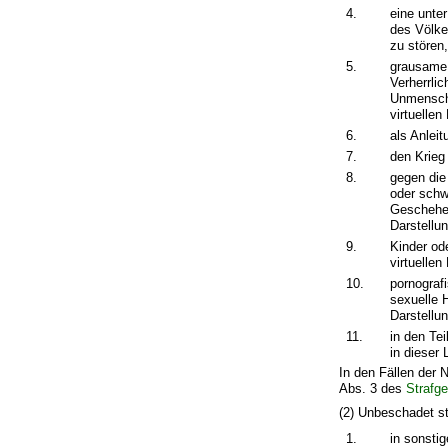
4.
eine unte
des Völke
zu stören
5.
grausame 
Verherrli
Unmenschl
virtuellen
6.
als Anlei
7.
den Krieg 
8.
gegen die
oder schw
Geschehen
Darstellun
9.
Kinder ode
virtuellen
10.
pornograf
sexuelle 
Darstellu
11.
in den Te
in dieser
In den Fällen der 
Abs. 3 des
Strafg
(2) Unbeschadet st
1.
in sonsti