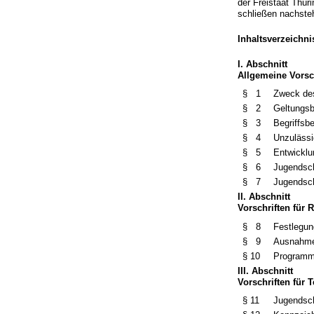
der Freistaat Thür
schließen nachste
Inhaltsverzeichni
I. Abschnitt
Allgemeine Vorsc
§ 1
Zweck des
§ 2
Geltungsb
§ 3
Begriffs
§ 4
Unzuläss
§ 5
Entwicklu
§ 6
Jugendsch
§ 7
Jugendsch
II. Abschnitt
Vorschriften für
§ 8
Festlegun
§ 9
Ausnahme
§ 10
Programm
III. Abschnitt
Vorschriften für 
§ 11
Jugendsc