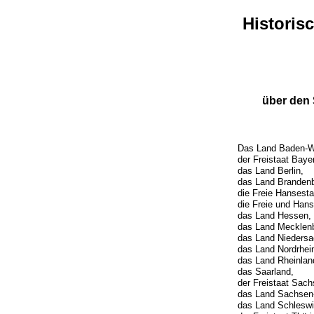
Historis
über den
Das Land Baden-W
der Freistaat Baye
das Land Berlin,
das Land Brandenb
die Freie Hansest
die Freie und Han
das Land Hessen,
das Land Mecklen
das Land Niedersa
das Land Nordrhei
das Land Rheinlan
das Saarland,
der Freistaat Sach
das Land Sachsen-
das Land Schleswi