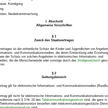
auer, Kündigung
ung
Treten, Neubekanntmachung
I. Abschnitt
Allgemeine Vorschriften
§ 1
Zweck des Staatsvertrages
rtrages ist der einheitliche Schutz der Kinder und Jugendlichen vor Angebot
formations- und Kommunikationsmedien, die deren Entwicklung oder Erziehung
wie der Schutz vor solchen Angeboten in elektronischen Informations- und
dien, die die Menschenwürde oder sonstige durch das
Strafgesetzbuch
gesc
zen.
§ 2
Geltungsbereich
ertrag gilt für elektronische Informations- und Kommunikationsmedien (Rundf
ertrag gilt nicht für elektronische Informations- und Kommunikationsdienste so
sdienste nach § 3 Nr. 24 des
Telekommunikationsgesetzes
sind, die ganz in
 Telekommunikationsnetze bestehen oder telekommunikationsgestützte Diens
mmunikationsgesetzes
sind.