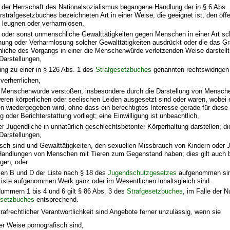
r der Herrschaft des Nationalsozialismus begangene Handlung der in § 6 Abs. 
rstrafgesetzbuches bezeichneten Art in einer Weise, die geeignet ist, den öff
, leugnen oder verharmlosen,
oder sonst unmenschliche Gewalttätigkeiten gegen Menschen in einer Art schi
chung oder Verharmlosung solcher Gewalttätigkeiten ausdrückt oder die das 
iche des Vorgangs in einer die Menschenwürde verletzenden Weise darstellt; 
 Darstellungen,
tung zu einer in § 126 Abs. 1 des
Strafgesetzbuches
genannten rechtswidrigen 
verherrlichen,
 Menschenwürde verstoßen, insbesondere durch die Darstellung von Mensche
eren körperlichen oder seelischen Leiden ausgesetzt sind oder waren, wobei 
 wiedergegeben wird, ohne dass ein berechtigtes Interesse gerade für diese
g oder Berichterstattung vorliegt; eine Einwilligung ist unbeachtlich,
r Jugendliche in unnatürlich geschlechtsbetonter Körperhaltung darstellen; die
 Darstellungen,
isch sind und Gewalttätigkeiten, den sexuellen Missbrauch von Kindern oder 
Handlungen von Menschen mit Tieren zum Gegenstand haben; dies gilt auch be
ngen, oder
ilen B und D der Liste nach § 18 des
Jugendschutzgesetzes
aufgenommen sin
 Liste aufgenommen Werk ganz oder im Wesentlichen inhaltsgleich sind.
Nummern 1 bis 4 und 6 gilt § 86 Abs. 3 des
Strafgesetzbuches
, im Falle der 
esetzbuches
entsprechend.
rafrechtlicher Verantwortlichkeit sind Angebote ferner unzulässig, wenn sie
ger Weise pornografisch sind,