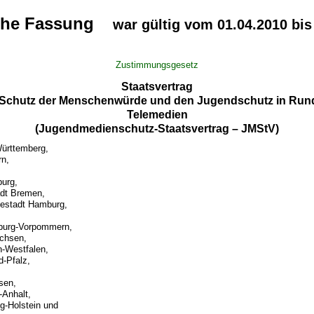
che Fassung
war gültig vom 01.04.2010 bis
Zustimmungsgesetz
Staatsvertrag
 Schutz der Menschenwürde und den Jugendschutz in Run
Telemedien
(Jugendmedienschutz-Staatsvertrag – JMStV)
ürttemberg,
rn,
urg,
adt Bremen,
sestadt Hamburg,
burg-Vorpommern,
chsen,
n-Westfalen,
d-Pfalz,
sen,
Anhalt,
g-Holstein und