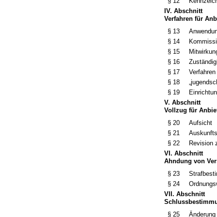
§ 12
Kennzeich
IV. Abschnitt
Verfahren für An
§ 13
Anwendun
§ 14
Kommissi
§ 15
Mitwirkun
§ 16
Zuständig
§ 17
Verfahren
§ 18
„jugendsc
§ 19
Einrichtun
V. Abschnitt
Vollzug für Anbi
§ 20
Aufsicht
§ 21
Auskunft
§ 22
Revision 
VI. Abschnitt
Ahndung von Vers
§ 23
Strafbes
§ 24
Ordnungsw
VII. Abschnitt
Schlussbestimm
§ 25
Änderung 