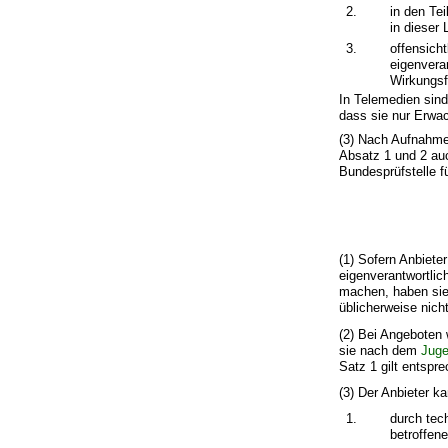
2.
in den Te
in dieser
3.
offensich
eigenvera
Wirkungsf
In Telemedien sind
dass sie nur Erwa
(3) Nach Aufnahme
Absatz 1 und 2 auc
Bundesprüfstelle 
(1) Sofern Anbiete
eigenverantwortlic
machen, haben sie 
üblicherweise nic
(2) Bei Angeboten 
sie nach dem
Juge
Satz 1 gilt entspr
(3) Der Anbieter k
1.
durch tec
betroffen