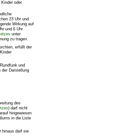
s Kinder oder
ndliche
schen 23 Uhr und
tigende Wirkung auf
Uhr und 6 Uhr
etzes
unter
hnung zu tragen.
chten, erfüllt der
 Kinder
m Rundfunk und
 der Darstellung
breitung des
tzes
) darf nicht
arauf hingewiesen
iums in die Liste
 hinaus darf sie