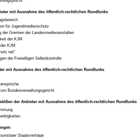
nungspflicht
bieter mit Ausnahme des öffentlich-rechtlichen Rundfunks
gsbereich
on für Jugendmedienschutz
g der Gremien der Landesmedienanstalten
keit der KJM
 der KJM
hutz.net“
gen der Freiwilligen Selbstkontrolle
eter mit Ausnahme des öffentlich-rechtlichen Rundfunks
sansprüche
zum Bundesverwaltungsgericht
tößen der Anbieter mit Ausnahme des öffentlich-rechtlichen Rundfunks
timmung
idrigkeiten
ungen
sonstiger Staatsverträge