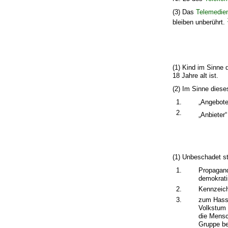
(3) Das
Telemedie
bleiben unberührt.
(1) Kind im Sinne 
18 Jahre alt ist.
(2) Im Sinne diese
1.
„Angebote
2.
„Anbieter
(1) Unbeschadet st
1.
Propagand
demokrati
2.
Kennzeich
3.
zum Hass 
Volkstum 
die Mensc
Gruppe be