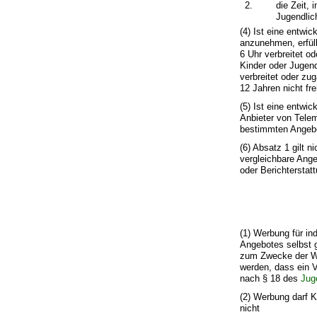
2.
die Zeit,
Jugendlic
(4) Ist eine entwi
anzunehmen, erfüll
6 Uhr verbreitet o
Kinder oder Jugend
verbreitet oder zu
12 Jahren nicht fr
(5) Ist eine entwi
Anbieter von Telem
bestimmten Angebot
(6) Absatz 1 gilt
vergleichbare Ange
oder Berichterstatt
(1) Werbung für in
Angebotes selbst 
zum Zwecke der We
werden, dass ein V
nach § 18 des
Jug
(2) Werbung darf K
nicht