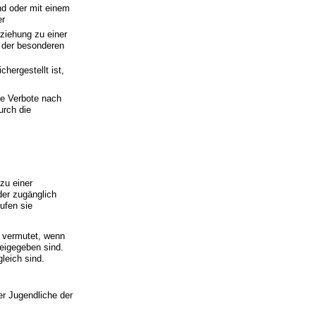
d oder mit einem
er
rziehung zu einer
g der besonderen
hergestellt ist,
ie Verbote nach
urch die
zu einer
der zugänglich
ufen sie
1 vermutet, wenn
reigegeben sind.
leich sind.
r Jugendliche der