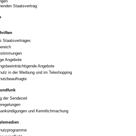
ingen
henden Staatsvertrag:
s
hriften
 Staatsvertrages
ereich
bestimmungen
ige Angebote
ngsbeeinträchtigende Angebote
utz in der Werbung und im Teleshopping
utzbeauftragte
 Rundfunk
g der Sendezeit
regelungen
ankündigungen und Kenntlichmachung
Telemedien
hutzprogramme