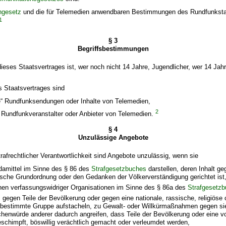
ngesetz
und die für Telemedien anwendbaren Bestimmungen des Rundfunksta
1
§ 3
Begriffsbestimmungen
dieses Staatsvertrages ist, wer noch nicht 14 Jahre, Jugendlicher, wer 14 Jahr
s Staatsvertrages sind
“ Rundfunksendungen oder Inhalte von Telemedien,
2
“ Rundfunkveranstalter oder Anbieter von Telemedien.
§ 4
Unzulässige Angebote
rafrechtlicher Verantwortlichkeit sind Angebote unzulässig, wenn sie
amittel im Sinne des § 86 des
Strafgesetzbuches
darstellen, deren Inhalt geg
sche Grundordnung oder den Gedanken der Völkerverständigung gerichtet ist
en verfassungswidriger Organisationen im Sinne des § 86a des
Strafgesetz
gegen Teile der Bevölkerung oder gegen eine nationale, rassische, religiöse o
bestimmte Gruppe aufstacheln, zu Gewalt- oder Willkürmaßnahmen gegen sie
henwürde anderer dadurch angreifen, dass Teile der Bevölkerung oder eine v
schimpft, böswillig verächtlich gemacht oder verleumdet werden,