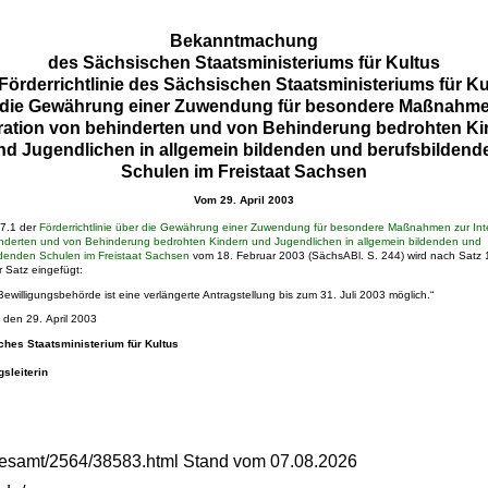
Bekanntmachung
des Sächsischen Staatsministeriums für Kultus
 Förderrichtlinie des Sächsischen Staatsministeriums für Ku
 die Gewährung einer Zuwendung für besondere Maßnahme
ration von behinderten und von Behinderung bedrohten K
nd Jugendlichen in allgemein bildenden und berufsbildend
Schulen im Freistaat Sachsen
Vom 29. April 2003
 7.1 der
Förderrichtlinie über die Gewährung einer Zuwendung für besondere Maßnahmen zur Int
nderten und von Behinderung bedrohten Kindern und Jugendlichen in allgemein bildenden und
ldenden Schulen im Freistaat Sachsen
vom 18. Februar 2003 (SächsABl. S. 244) wird nach Satz 
r Satz eingefügt:
Bewilligungsbehörde ist eine verlängerte Antragstellung bis zum 31. Juli 2003 möglich.“
 den 29. April 2003
hes Staatsministerium für Kultus
gsleiterin
gesamt/2564/38583.html Stand vom 07.08.2026