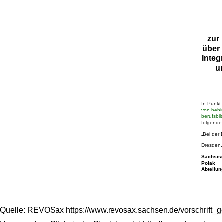
zur
über
Integ
u
In Punkt
von behi
berufsbi
folgende
„Bei der 
Dresden,
Sächsisc
Polak
Abteilun
Quelle: REVOSax https://www.revosax.sachsen.de/vorschrift_