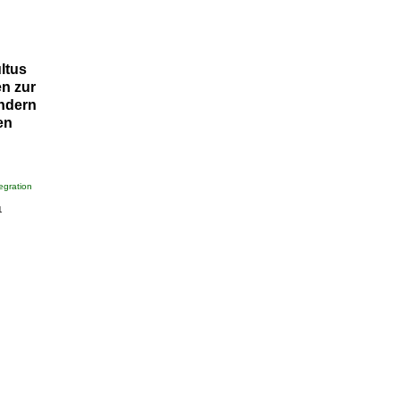
ltus
n zur
indern
en
egration
1