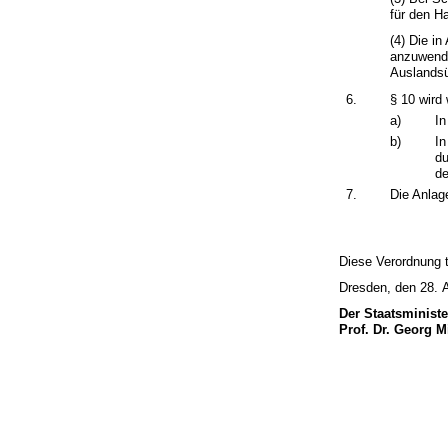
für den H
(4) Die i
anzuwende
Auslandsü
6.
§ 10 wird 
a)
In
b)
In
du
de
7.
Die Anlag
Diese Verordnung t
Dresden, den 28. 
Der Staatsminist
Prof. Dr. Georg M