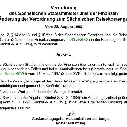
Verordnung
des Sächsischen Staatsministeriums der Finanzen
Änderung der Verordnung zum Sächsischen Reisekosteng
Vom 28. August 1998
Abs. 2, § 14 Abs. 6 und § 18 Abs. 3 des Sächsischen Gesetzes über die Rei
ichter (Sächsisches Reisekostengesetz –
SächsRKG
) in der Fassung der 
SächsGVBl. S. 346), wird verordnet:
Artikel 1
s Sächsischen Staatsministeriums der Finanzen über anerkannte Kraftfahrzeu
ung in besonderen Fällen und bei Auslandsdienstreisen (Verordnung zum Sä
z –
SächsRKVO
) vom 14. März 1997 (SächsGVBl. S. 362) wird wie folgt geän
rden die Worte „der vorgesetzten Behörde“ durch die Worte „der obersten Dien
rmächtigten nachgeordneten Behörde“ ersetzt.
 1 wird das Wort „sein“ durch das Wort „ein“ ersetzt.
tz 3 wird nach der Angabe „(SächsGVBl. S. 1634)“ die Angabe „ , zuletzt geän
g vom 7. Juli 1998 (SächsGVBl. S. 351), in der jeweils geltenden Fassung“ ei
t folgende Fassung:
„§ 8
Auslandstagegeld, Auslandsübernachtungs-
kostenerstattung