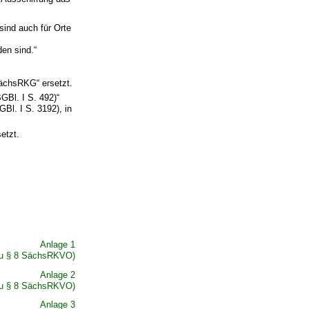
sind auch für Orte
en sind.“
SächsRKG“ ersetzt.
GBl. I S. 492)“
Bl. I S. 3192), in
etzt.
Anlage 1
zu § 8 SächsRKVO)
Anlage 2
zu § 8 SächsRKVO)
Anlage 3