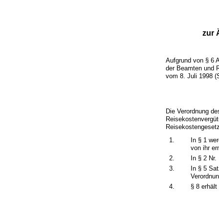
zur 
Aufgrund von § 6 
der Beamten und R
vom 8. Juli 1998 (
Die Verordnung de
Reisekostenvergüt
Reisekostengeset
1.
In § 1 we
von ihr e
2.
In § 2 Nr.
3.
In § 5 Sa
Verordnun
4.
§ 8 erhäl