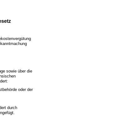
esetz
sekostenvergütung
Bekanntmachung
ge sowie über die
chsischen
dert:
stbehörde oder der
dert durch
ngefügt.