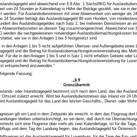
uslandstagegeld wird abweichend von § 8 Abs. 1 SächsRKG für Auslandsdiens
it von 24 Stunden je Kalendertag in Höhe der Beträge gezahlt, wie sie in de
zt werden. Für Auslandsdienstreisen mit einer Abwesenheit von weniger als 2
s 14 Stunden beträgt das Auslandstagegeld 80 vom Hundert, von mindesten
ndert des Auslandstagegeldes nach Satz 1; bei mehreren Dienstreisen an e
e Abwesenheitszeiten an diesem Tag zusammengerechnet. Abweichend von §
 werden die nachgewiesenen notwendigen Auslandsübernachtungskosten bis
stattet, wie sie in den Anlagen 1 bis 5 festgesetzt sind.
ie in den Anlagen 1 bis 5 nicht aufgeführten Übersee- und Außengebiete eines
agegeld und der Betrag für Auslandsübernachtungskostenerstattung des Mutt
. Für die in den Anlagen 1 bis 5 und in Satz 1 nicht erfaßten Gebiete oder L
agegeld und der Betrag für Auslandsübernachtungskostenerstattung für Lu
ist entsprechend anzuwenden.“
t folgende Fassung:
„§ 9
Grenzübertritt
uslands- oder Inlandstagegeld bestimmt sich nach dem Land, das der Auslan
 Ortszeit zuletzt erreicht. Wird bei Auslandsdienstreisen das Inland vor 24 Uh
 wird Auslandstagegeld für das Land des letzten Geschäfts-, Dienst- oder Woh
ugreisen gilt ein Land in dem Zeitpunkt als erreicht, in dem das Flugzeug dort 
andungen bleiben unberücksichtigt, es sei denn, daß durch sie Übernachtun
rstreckt sich eine Flugreise über mehr als zwei Kalendertage, ist für die Tag
bflugs und dem Tag der Landung liegen, das Auslandstagegeld für Österreic
chiffsreisen ist das Auslandstagegeld für Luxemburg, für die Tage der Ein- un