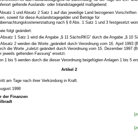
afenort geltende Auslands- oder Inlandstagegeld maßgebend.
n Absatz 1 und Absatz 2 Satz 1 auf das jeweilige Land bezogenen Vorschriften 
n, soweit für diese Auslandstagegelder und Beträge für
bernachtungskostenerstattung nach § 8 Abs. 1 Satz 1 und 3 festgesetzt word
wie folgt geändert:
 Absatz 1 Satz 1 wird die Angabe „§ 11 SächsRKG“ durch die Angabe „§ 10 
 Absatz 2 werden die Worte „geändert durch Verordnung vom 16. April 1993 (B
rch die Worte „zuletzt geändert durch Verordnung vom 15. Dezember 1997 (BG
r jeweils geltenden Fassung“ ersetzt.
en 1 bis 5 werden durch die dieser Verordnung beigefügten Anlagen 1 bis 5 ers
Artikel 2
ritt am Tage nach ihrer Verkündung in Kraft.
August 1998
er der Finanzen
ilbradt
(
(