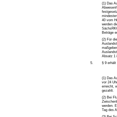
(1) Das A
Abwesenhe
festgeset
mindesten
40 vom Hu
werden di
SächsRKG
Beträge er
(2) Für d
Auslandst
maßgebend
Auslandst
Absatz 1 
5.
§ 9 erhäl
(1) Das A
vor 24 Uhr
erreicht,
gezahlt.
(2) Bei Fl
Zwischenl
werden. E
Tag des A
(3) Bei S