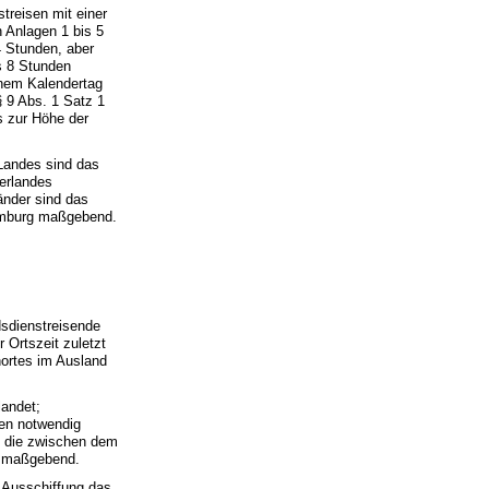
treisen mit einer
n Anlagen 1 bis 5
4 Stunden, aber
s 8 Stunden
inem Kalendertag
 9 Abs. 1 Satz 1
 zur Höhe der
 Landes sind das
erlandes
änder sind das
xemburg maßgebend.
dsdienstreisende
r Ortszeit zuletzt
nortes im Ausland
landet;
gen notwendig
e, die zwischen dem
h maßgebend.
d Ausschiffung das