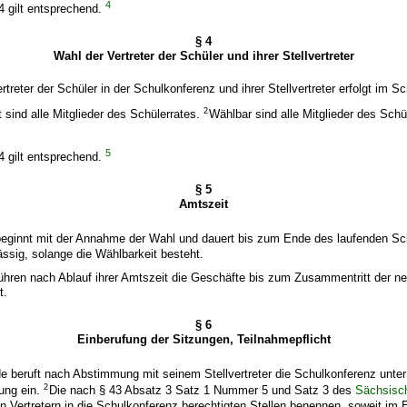
4
 4 gilt entsprechend.
§ 4
Wahl der Vertreter der Schüler und ihrer Stellvertreter
rtreter der Schüler in der Schulkonferenz und ihrer Stellvertreter erfolgt im Sc
2
 sind alle Mitglieder des Schülerrates.
Wählbar sind alle Mitglieder des Schü
5
 4 gilt entsprechend.
§ 5
Amtszeit
beginnt mit der Annahme der Wahl und dauert bis zum Ende des laufenden Sc
ässig, solange die Wählbarkeit besteht.
 führen nach Ablauf ihrer Amtszeit die Geschäfte bis zum Zusammentritt der n
t.
§ 6
Einberufung der Sitzungen, Teilnahmepflicht
e beruft nach Abstimmung mit seinem Stellvertreter die Schulkonferenz unter
2
ung ein.
Die nach § 43 Absatz 3 Satz 1 Nummer 5 und Satz 3 des
Sächsisc
 Vertretern in die Schulkonferenz berechtigten Stellen benennen, soweit im E