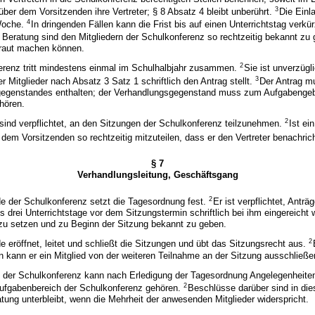
3
nüber dem Vorsitzenden ihre Vertreter; § 8 Absatz 4 bleibt unberührt.
Die Einl
4
Woche.
In dringenden Fällen kann die Frist bis auf einen Unterrichtstag verkü
e Beratung sind den Mitgliedern der Schulkonferenz so rechtzeitig bekannt zu
traut machen können.
2
erenz tritt mindestens einmal im Schulhalbjahr zusammen.
Sie ist unverzügl
3
r Mitglieder nach Absatz 3 Satz 1 schriftlich den Antrag stellt.
Der Antrag m
egenstandes enthalten; der Verhandlungsgegenstand muss zum Aufgabengeb
hören.
2
 sind verpflichtet, an den Sitzungen der Schulkonferenz teilzunehmen.
Ist ei
s dem Vorsitzenden so rechtzeitig mitzuteilen, dass er den Vertreter benachric
§ 7
Verhandlungsleitung, Geschäftsgang
2
de der Schulkonferenz setzt die Tagesordnung fest.
Er ist verpflichtet, Antr
s drei Unterrichtstage vor dem Sitzungstermin schriftlich bei ihm eingereicht 
zu setzen und zu Beginn der Sitzung bekannt zu geben.
2
e eröffnet, leitet und schließt die Sitzungen und übt das Sitzungsrecht aus.
kann er ein Mitglied von der weiteren Teilnahme an der Sitzung ausschließe
d der Schulkonferenz kann nach Erledigung der Tagesordnung Angelegenheite
2
Aufgabenbereich der Schulkonferenz gehören.
Beschlüsse darüber sind in die
atung unterbleibt, wenn die Mehrheit der anwesenden Mitglieder widerspricht.