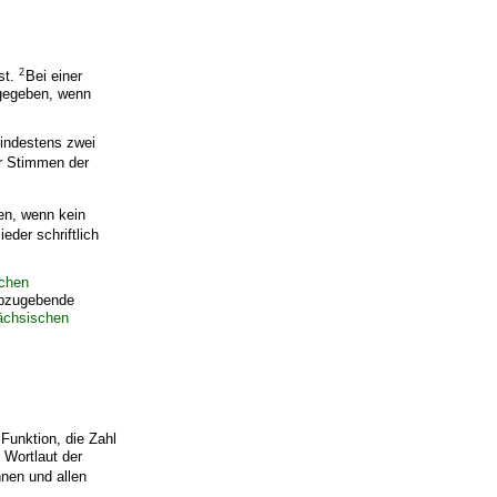
2
st.
Bei einer
 gegeben, wenn
indestens zwei
r Stimmen der
en, wenn kein
eder schriftlich
chen
abzugebende
ächsischen
 Funktion, die Zahl
 Wortlaut der
hnen und allen