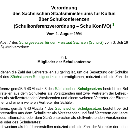
Verordnung
des Sächsischen Staatsministeriums für Kultus
über Schulkonferenzen
1
(Schulkonferenzverordnung – SchulKonfVO)
Vom 1. August 1994
 Abs. 7 des
Schulgesetzes für den Freistaat Sachsen (SchulG)
vom 3. Juli 1
) wird verordnet:
§ 1
Mitglieder der Schulkonferenz
 denen die Zahl der Lehrerstellen zu gering ist, um die Besetzung der Schul
 4 des
Sächsischen Schulgesetzes
zu ermöglichen, reduziert sich die Zahl de
ferenz gemäß § 43 Absatz 3 des
Sächsischen Schulgesetzes
besteht bei Sc
erstellen aus dem Schulleiter als Vorsitzenden und zwei Vertretern der Lehrer
es als stellvertretenden Vorsitzenden und einem weiteren Vertreter der Eltern
er und einem weiteren Vertreter der Schüler.
ferenz gemäß § 43 Absatz 4 des
Sächsischen Schulgesetzes
besteht bei Sc
hrerstellen aus dem Schulleiter als Vorsitzenden und fünf Vertretern der Lehr
des Elternrates oder dem Schülersprecher als stellvertretenden Vorsitzenden 
es oder des Schülerrates;
it weniger als fünf Lehrerstellen reduziert sich die Zahl der Vertreter der Lehre