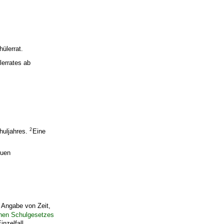
hülerrat.
lerrates ab
2
huljahres.
Eine
euen
 Angabe von Zeit,
hen Schulgesetzes
inzelfall