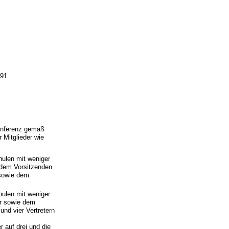
991
konferenz gemäß
r Mitglieder wie
hulen mit weniger
, dem Vorsitzenden
 sowie dem
hulen mit weniger
er sowie dem
und vier Vertretern
r auf drei und die