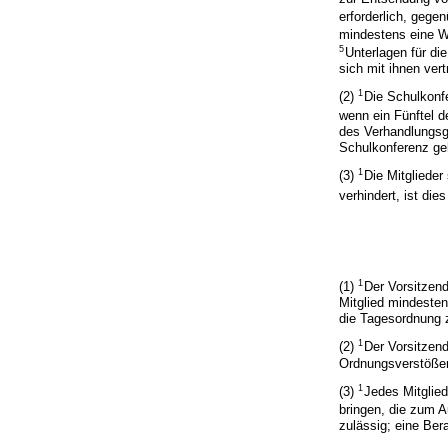
erforderlich, gege
mindestens eine 
5
Unterlagen für di
sich mit ihnen ver
1
(2)
Die Schulkonf
wenn ein Fünftel de
des Verhandlungsg
Schulkonferenz ge
1
(3)
Die Mitglieder
verhindert, ist die
1
(1)
Der Vorsitzen
Mitglied mindesten
die Tagesordnung 
1
(2)
Der Vorsitzend
Ordnungsverstößen 
1
(3)
Jedes Mitglie
bringen, die zum 
zulässig; eine Ber