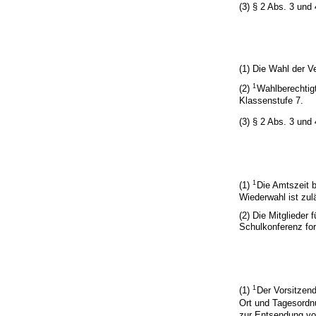
(3) § 2 Abs. 3 und
(1) Die Wahl der Ve
1
(2)
Wahlberechtigt
Klassenstufe 7.
(3) § 2 Abs. 3 und
1
(1)
Die Amtszeit 
Wiederwahl ist zul
(2) Die Mitglieder
Schulkonferenz for
1
(1)
Der Vorsitzend
Ort und Tagesordn
zur Entsendung von