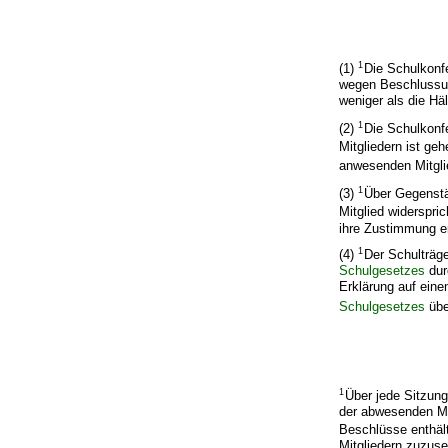
1
(1)
Die Schulkonfe
wegen Beschlussun
weniger als die Häl
1
(2)
Die Schulkonf
Mitgliedern ist g
anwesenden Mitgli
1
(3)
Über Gegenstä
Mitglied widerspri
ihre Zustimmung ert
1
(4)
Der Schulträg
Schulgesetzes
dur
Erklärung auf ein
Schulgesetzes
übe
1
Über jede Sitzung
der abwesenden Mi
Beschlüsse enthäl
Mitgliedern zuzus