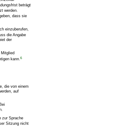
adungsfrist beträgt
rzt werden.
 geben, dass sie
ich einzuberufen,
uss die Angabe
iet der
n Mitglied
6
htigen kann.
äge, die von einem
werden, auf
Bei
n.
n zur Sprache
ser Sitzung nicht