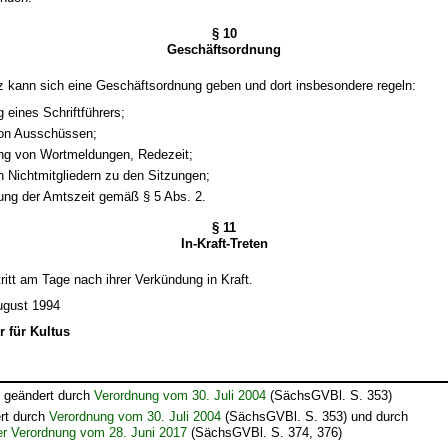
§ 10
Geschäftsordnung
z kann sich eine Geschäftsordnung geben und dort insbesondere regeln:
g eines Schriftführers;
von Ausschüssen;
ng von Wortmeldungen, Redezeit;
 Nichtmitgliedern zu den Sitzungen;
rung der Amtszeit gemäß § 5 Abs. 2.
§ 11
In-Kraft-Treten
ritt am Tage nach ihrer Verkündung in Kraft.
ugust 1994
r für Kultus
t geändert durch
Verordnung vom 30. Juli 2004
(SächsGVBl. S. 353)
rt durch
Verordnung vom 30. Juli 2004
(SächsGVBl. S. 353) und durch
der Verordnung vom 28. Juni 2017
(SächsGVBl. S. 374, 376)