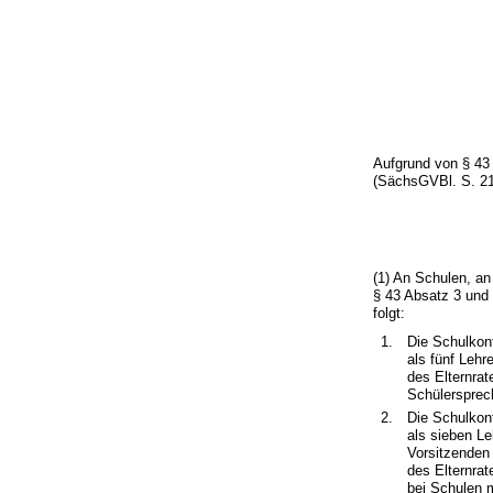
Aufgrund von § 43
(SächsGVBl. S. 213
(1) An Schulen, an
§ 43 Absatz 3 und
folgt:
1.
Die Schulkon
als fünf Lehr
des Elternrat
Schülersprech
2.
Die Schulkon
als sieben Le
Vorsitzenden 
des Elternrat
bei Schulen m