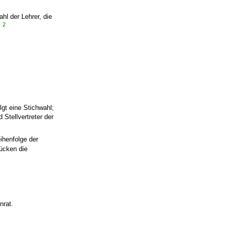
hl der Lehrer, die
2
.
lgt eine Stichwahl;
 Stellvertreter der
ihenfolge der
ücken die
nrat.