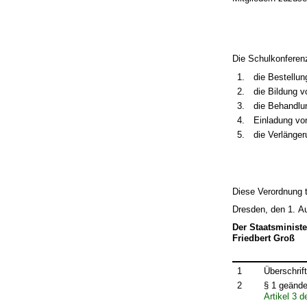
Die Schulkonferen
1.
die Bestellun
2.
die Bildung 
3.
die Behandlu
4.
Einladung von
5.
die Verlänge
Diese Verordnung t
Dresden, den 1. A
Der Staatsministe
Friedbert Groß
1
Überschrif
2
§ 1 geände
Artikel 3 