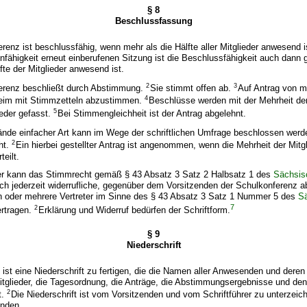
§ 8
Beschlussfassung
renz ist beschlussfähig, wenn mehr als die Hälfte aller Mitglieder anwesend i
fähigkeit erneut einberufenen Sitzung ist die Beschlussfähigkeit auch dann
fte der Mitglieder anwesend ist.
2
3
erenz beschließt durch Abstimmung.
Sie stimmt offen ab.
Auf Antrag von m
4
eheim mit Stimmzetteln abzustimmen.
Beschlüsse werden mit der Mehrheit de
5
eder gefasst.
Bei Stimmengleichheit ist der Antrag abgelehnt.
nde einfacher Art kann im Wege der schriftlichen Umfrage beschlossen werd
2
cht.
Ein hierbei gestellter Antrag ist angenommen, wenn die Mehrheit der Mitgli
eilt.
er kann das Stimmrecht gemäß § 43 Absatz 3 Satz 2 Halbsatz 1 des
Sächsis
ch jederzeit widerrufliche, gegenüber dem Vorsitzenden der Schulkonferenz 
en oder mehrere Vertreter im Sinne des § 43 Absatz 3 Satz 1 Nummer 5 des
S
7
2
rtragen.
Erklärung und Widerruf bedürfen der Schriftform.
§ 9
Niederschrift
 ist eine Niederschrift zu fertigen, die die Namen aller Anwesenden und deren
tglieder, die Tagesordnung, die Anträge, die Abstimmungsergebnisse und den
2
t.
Die Niederschrift ist vom Vorsitzenden und vom Schriftführer zu unterzeic
enden.