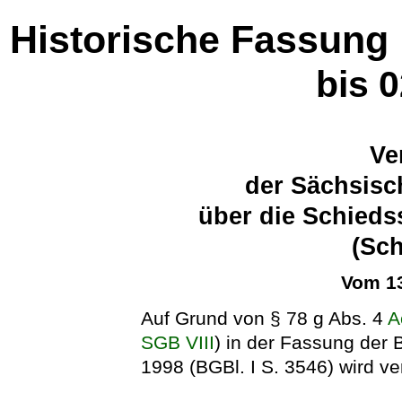
Historische Fassung
bis 
Ve
der Sächsisc
über die Schiedss
(Sc
Vom 13
Auf Grund von § 78 g Abs. 4
A
SGB VIII
) in der Fassung de
1998 (BGBl. I S. 3546) wird ve