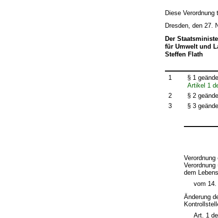
Diese Verordnung t
Dresden, den 27.
Der Staatsministe
für Umwelt und L
Steffen Flath
1
§ 1 geände
Artikel 1 
2
§ 2 geände
3
§ 3 geände
Verordnung 
Verordnung 
dem Lebensm
vom 14.
Änderung de
Kontrollste
Art. 1 d