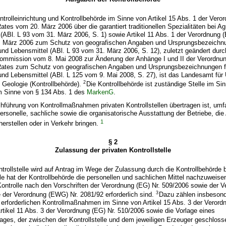
trolleinrichtung und Kontrollbehörde im Sinne von Artikel 15 Abs. 1 der Vero
ates vom 20. März 2006 über die garantiert traditionellen Spezialitäten bei A
(ABl. L 93 vom 31. März 2006, S. 1) sowie Artikel 11 Abs. 1 der Verordnung 
 März 2006 zum Schutz von geografischen Angaben und Ursprungsbezeichnu
nd Lebensmittel (ABl. L 93 vom 31. März 2006, S. 12), zuletzt geändert dur
Kommission vom 8. Mai 2008 zur Änderung der Anhänge I und II der Verordnu
Rates zum Schutz von geografischen Angaben und Ursprungsbezeichnungen f
nd Lebensmittel (ABl. L 125 vom 9. Mai 2008, S. 27), ist das Landesamt für
2
 Geologie (Kontrollbehörde).
Die Kontrollbehörde ist zuständige Stelle im Si
m Sinne von § 134 Abs. 1 des
MarkenG
.
chführung von Kontrollmaßnahmen privaten Kontrollstellen übertragen ist, um
ersonelle, sachliche sowie die organisatorische Ausstattung der Betriebe, di
1
herstellen oder in Verkehr bringen.
§ 2
Zulassung der privaten Kontrollstelle
ntrollstelle wird auf Antrag im Wege der Zulassung durch die Kontrollbehörde b
elle hat der Kontrollbehörde die personellen und sachlichen Mittel nachzuweisen
ontrolle nach den Vorschriften der Verordnung (EG) Nr. 509/2006 sowie der 
3
 der Verordnung (EWG) Nr. 2081/92 erforderlich sind.
Dazu zählen insbesond
ie erforderlichen Kontrollmaßnahmen im Sinne von Artikel 15 Abs. 3 der Veror
rtikel 11 Abs. 3 der Verordnung (EG) Nr. 510/2006 sowie die Vorlage eines
rages, der zwischen der Kontrollstelle und dem jeweiligen Erzeuger geschloss