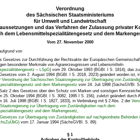
Verordnung
des Sächsischen Staatsministeriums
für Umwelt und Landwirtschaft
raussetzungen und das Verfahren der Zulassung privater Kon
h dem Lebensmittelspezialitätengesetz und dem Markenge
Vom 27. November 2000
aufgrund von
es Gesetzes zur Durchführung der Rechtsakte der Europäischen Gemeinschaf
gen besonderer Merkmale von Agrarerzeugnissen und Lebensmitteln
spezialitätengesetz
–
LSpG
) vom 29. Oktober 1993 (BGBl. I S. 1814), das zu
 Gesetzes vom 2. August 1994 (BGBl. I S. 2018, 2023) geändert worden ist, i
r
Verordnung der Sächsischen Staatsregierung zur Übertragung von Zuständi
spezialitätengesetz und dem Markengesetz
vom 24. Juli 1998 (SächsGVBl. S.
 Satz 2 des Gesetzes über den Schutz von Marken und sonstigen Kennzeiche
m 25. Oktober 1994 (BGBl. I S. 3082, 1995 I S. 156), zuletzt geändert durch A
16. Juli 1998 (BGBl. I S. 1827, 1833), in Verbindung mit § 2 Abs. 2 der
Vero
Staatsregierung zur Übertragung von Zuständigkeiten nach dem
spezialitätengesetz und dem Markengesetz
,
Gesetzes zur Übertragung von Zuständigkeiten auf nachgeordnete Behörden i
chsZuÜbG)
vom 17. Januar 1994 (SächsGVBl. S. 89):
§ 1
Aufgaben der Kontrollbehörde