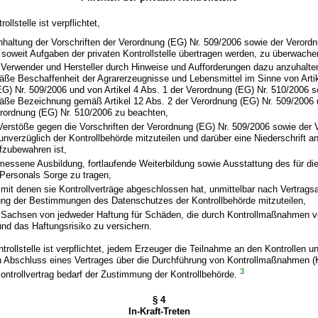
rollstelle ist verpflichtet,
inhaltung der Vorschriften der Verordnung (EG) Nr. 509/2006 sowie der Verord
 soweit Aufgaben der privaten Kontrollstelle übertragen werden, zu überwache
 Verwender und Hersteller durch Hinweise und Aufforderungen dazu anzuhalten
e Beschaffenheit der Agrarerzeugnisse und Lebensmittel im Sinne von Artik
G) Nr. 509/2006 und von Artikel 4 Abs. 1 der Verordnung (EG) Nr. 510/2006 s
ße Bezeichnung gemäß Artikel 12 Abs. 2 der Verordnung (EG) Nr. 509/2006 u
rordnung (EG) Nr. 510/2006 zu beachten,
 Verstöße gegen die Vorschriften der Verordnung (EG) Nr. 509/2006 sowie der
unverzüglich der Kontrollbehörde mitzuteilen und darüber eine Niederschrift anz
fzubewahren ist,
messene Ausbildung, fortlaufende Weiterbildung sowie Ausstattung des für die
Personals Sorge zu tragen,
 mit denen sie Kontrollverträge abgeschlossen hat, unmittelbar nach Vertrag
ung der Bestimmungen des Datenschutzes der Kontrollbehörde mitzuteilen,
t Sachsen von jedweder Haftung für Schäden, die durch Kontrollmaßnahmen v
 und das Haftungsrisiko zu versichern.
ntrollstelle ist verpflichtet, jedem Erzeuger die Teilnahme an den Kontrollen u
den Abschluss eines Vertrages über die Durchführung von Kontrollmaßnahmen (K
3
ontrollvertrag bedarf der Zustimmung der Kontrollbehörde.
§ 4
In-Kraft-Treten