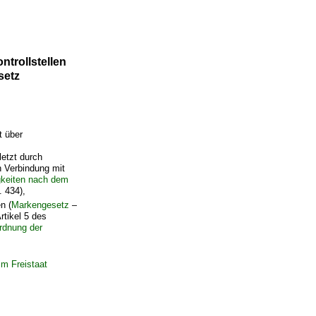
trollstellen
setz
t über
letzt durch
n Verbindung mit
gkeiten nach dem
 434),
n (
Markengesetz
–
rtikel 5 des
rdnung der
m Freistaat