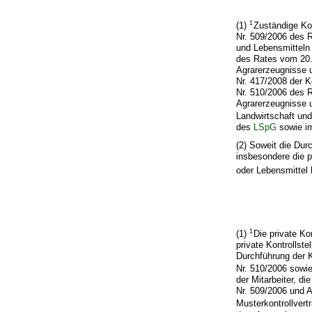
1
(1)
Zuständige Kon
Nr. 509/2006 des R
und Lebensmitteln 
des Rates vom 20.
Agrarerzeugnisse u
Nr. 417/2008 der 
Nr. 510/2006 des 
Agrarerzeugnisse u
Landwirtschaft und
des
LSpG
sowie i
(2) Soweit die Dur
insbesondere die p
oder Lebensmittel 
1
(1)
Die private Ko
private Kontrollst
Durchführung der K
Nr. 510/2006 sowie
der Mitarbeiter, d
Nr. 509/2006 und A
Musterkontrollvert