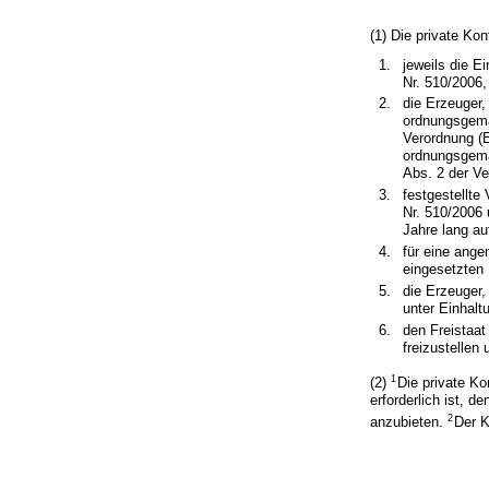
(1) Die private Kont
jeweils die E
Nr. 510/2006,
die Erzeuger,
ordnungsgemäß
Verordnung (E
ordnungsgemä
Abs. 2 der Ve
festgestellte
Nr. 510/2006 
Jahre lang au
für eine ange
eingesetzten 
die Erzeuger,
unter Einhalt
den Freistaa
freizustellen
1
(2)
Die private Ko
erforderlich ist, 
2
anzubieten.
Der K