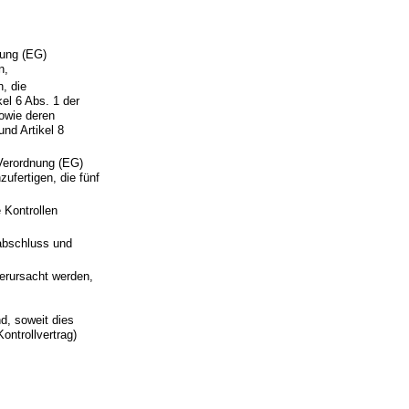
nung (EG)
n,
, die
el 6 Abs. 1 der
owie deren
nd Artikel 8
 Verordnung (EG)
ufertigen, die fünf
 Kontrollen
sabschluss und
erursacht werden,
nd, soweit dies
ontrollvertrag)