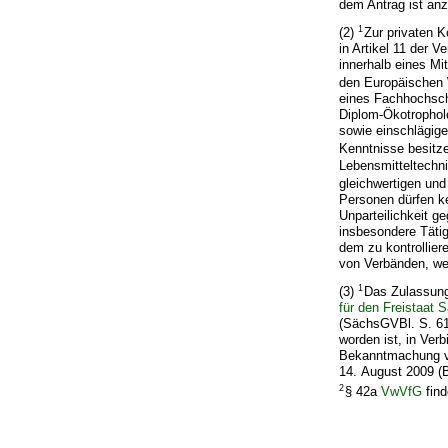
dem Antrag ist anz
1
(2)
Zur privaten K
in Artikel 11 der 
innerhalb eines M
den Europäischen 
eines Fachhochsch
Diplom-Ökotrophol
sowie einschlägige
Kenntnisse besitz
Lebensmitteltechni
gleichwertigen und
Personen dürfen ke
Unparteilichkeit g
insbesondere Tätig
dem zu kontrollie
von Verbänden, we
1
(3)
Das Zulassung
für den Freistaat
(SächsGVBl. S. 61
worden ist, in Ver
Bekanntmachung vo
14. August 2009 (B
2
§ 42a
VwVfG
find