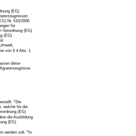
rdnung (EG)
grarerzeugnissen
(EG) Nr. 510/2006
ngen für
ch Verordnung (EG)
ng (EG)
ür
 Umwelt,
nne von § 4 Abs. 1
fassen diese
e Agrarerzeugnisse
2
estellt.
Die
, welche für die
Verordnung (EG)
ere die Ausbildung
dnung (EG)
4
en werden soll.
In