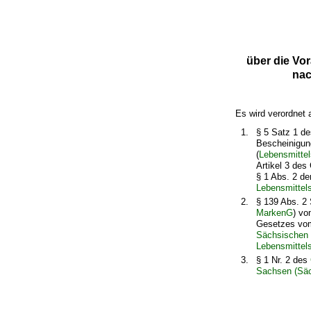
über die Vo
nac
Es wird verordnet 
§ 5 Satz 1 d
Bescheinigun
(
Lebensmittel
Artikel 3 des
§ 1 Abs. 2 de
Lebensmittel
§ 139 Abs. 2
MarkenG
) vo
Gesetzes vom 
Sächsischen 
Lebensmittel
§ 1 Nr. 2 des
Sachsen (Sä