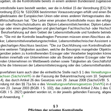
ugeben, ob die Kontrollstelle bereits in einem anderen Bundesland zugelasse
ontrollstelle kann bestellt werden, wer die in Artikel 15 der Verordnung (EG) N
Verordnung (EG) Nr. 510/2006 bestimmten Voraussetzungen erfüllt und einen Be
itgliedstaates der Europäischen Union oder eines anderen Vertragsstaates d
2
Wirtschaftsraum hat.
Der Leiter einer privaten Kontrollstelle muss den erfol
ul- oder Hochschulstudiums als Diplom-Lebensmittelchemiker, Diplom-Leben
oge oder einen gleichwertigen und gleichartigen Fachhochschul- oder Hochsc
 Berufserfahrung auf dem Gebiet der Lebensmittelkunde und fundierte betriebs
3
en.
Die mit der Kontrolle beauftragten Personen müssen einen Abschluss als
ker, Lebensmittelverarbeitungstechniker, Lebensmitteltechnischer Assistent o
4
 gleichartigen Abschluss besitzen.
Die zur Durchführung von Kontrollmaßna
ine weiteren Tätigkeiten ausüben, welche die Besorgnis mangelnder Objektiv
egenüber jedem zu kontrollierenden Erzeuger oder Verarbeiter begründen könne
keiten innerhalb von Unternehmen oder als Berater anderer Erzeuger oder Ver
renden Unternehmen im Wettbewerb stehen sowie Tätigkeiten als Geschäftsfüh
lche die Interessen der Lebensmittelerzeugung oder des Lebensmittelhande
sverfahren kann auch über die einheitliche Stelle nach § 1 des
Verwaltungsv
 Sachsen (SächsVwVfG
in der Fassung der Bekanntmachung vom 10. Septem
4), das durch Artikel 26 des Gesetzes vom 29. Januar 2008 (SächsGVBl. S. 
bindung mit den §§ 71a bis e des
Verwaltungsverfahrensgesetzes
(
VwVfG
) in
m 23. Januar 2003 (BGBl. I S. 102), das zuletzt durch Artikel 2 Abs.1 des
GBl. I S. 2827) geändert worden ist, in der jeweils geltenden Fassung, abgew
2
et Anwendung.
§ 3
Pflichten der privaten Kontrollstelle