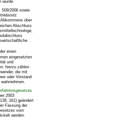
n wurde.
r. 509/2006 sowie
triebssitz
es Abkommens über
greichen Abschluss
smitteltechnologe,
hulabschluss
wirtschaftliche
der einen
hmen eingesetzten
ität und
n; hierzu zählen
wender, die mit
rer oder Vorstand
ls wahrnehmen.
erfahrensgesetzes
ber 2003
138, 161) geändert
 der Fassung der
 Gesetzes vom
ickelt werden.