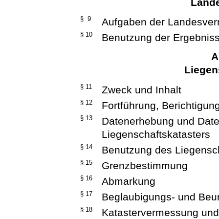
Land
§ 9
Aufgaben der Landesve
§ 10
Benutzung der Ergebnis
A
Liegen
§ 11
Zweck und Inhalt
§ 12
Fortführung, Berichtigu
§ 13
Datenerhebung und Date
Liegenschaftskatasters
§ 14
Benutzung des Liegensch
§ 15
Grenzbestimmung
§ 16
Abmarkung
§ 17
Beglaubigungs- und Beu
§ 18
Katastervermessung und