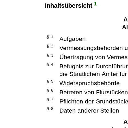
1
Inhaltsübersicht
A
A
§ 1
Aufgaben
§ 2
Vermessungsbehörden un
§ 3
Übertragung von Vermess
§ 4
Befugnis zur Durchführ
die Staatlichen Ämter fü
§ 5
Widerspruchsbehörde
§ 6
Betreten von Flurstücke
§ 7
Pflichten der Grundstück
§ 8
Daten anderer Stellen
A