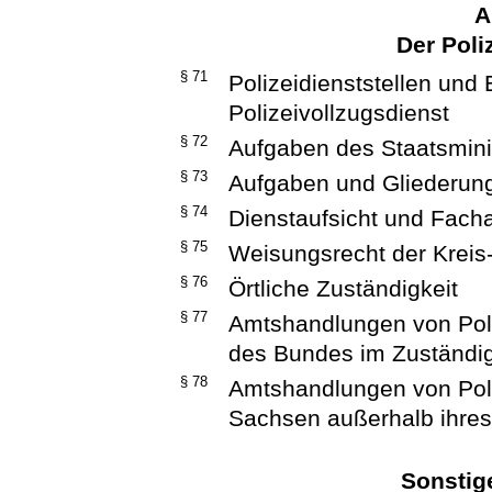
A
Der Poli
§ 71
Polizeidienststellen und 
Polizeivollzugsdienst
§ 72
Aufgaben des Staatsmini
§ 73
Aufgaben und Gliederung 
§ 74
Dienstaufsicht und Facha
§ 75
Weisungsrecht der Kreis
§ 76
Örtliche Zuständigkeit
§ 77
Amtshandlungen von Poli
des Bundes im Zuständig
§ 78
Amtshandlungen von Poli
Sachsen außerhalb ihres
Sonsti