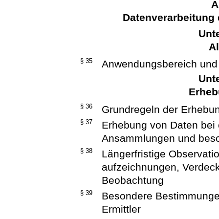
A
Datenverarbeitung 
Unte
A
§ 35
Anwendungsbereich und
Unte
Erheb
§ 36
Grundregeln der Erhebu
§ 37
Erhebung von Daten bei ö
Ansammlungen und beso
§ 38
Längerfristige Observati
aufzeichnungen, Verdeckt
Beobachtung
§ 39
Besondere Bestimmungen
Ermittler