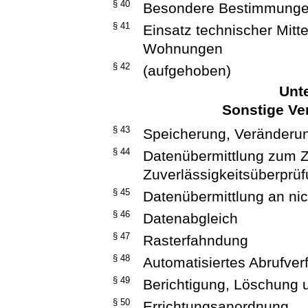
§ 40
Besondere Bestimmungen
§ 41
Einsatz technischer Mitt
Wohnungen
§ 42
(aufgehoben)
Unte
Sonstige Ve
§ 43
Speicherung, Veränderu
§ 44
Datenübermittlung zum 
Zuverlässigkeitsüberprü
§ 45
Datenübermittlung an nich
§ 46
Datenabgleich
§ 47
Rasterfahndung
§ 48
Automatisiertes Abrufver
§ 49
Berichtigung, Löschung 
§ 50
Errichtungsanordnung