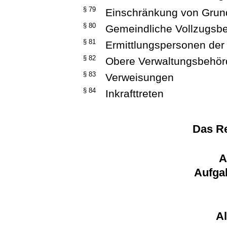
§ 79
Einschränkung von Grun
§ 80
Gemeindliche Vollzugsbe
§ 81
Ermittlungspersonen der
§ 82
Obere Verwaltungsbehör
§ 83
Verweisungen
§ 84
Inkrafttreten
Das Re
A
Aufgab
A