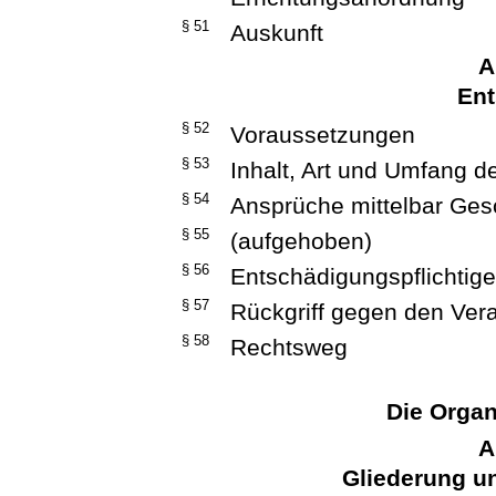
§ 51
Auskunft
A
En
§ 52
Voraussetzungen
§ 53
Inhalt, Art und Umfang 
§ 54
Ansprüche mittelbar Ges
§ 55
(aufgehoben)
§ 56
Entschädigungspflichtige
§ 57
Rückgriff gegen den Vera
§ 58
Rechtsweg
Die Organ
A
Gliederung u