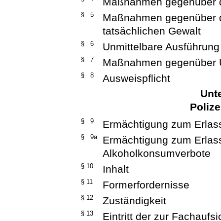
Maßnahmen gegenüber 
§ 5
Maßnahmen gegenüber d
tatsächlichen Gewalt
§ 6
Unmittelbare Ausführun
§ 7
Maßnahmen gegenüber U
§ 8
Ausweispflicht
Unte
Poliz
§ 9
Ermächtigung zum Erlas
§ 9a
Ermächtigung zum Erlass 
Alkoholkonsumverbote
§ 10
Inhalt
§ 11
Formerfordernisse
§ 12
Zuständigkeit
§ 13
Eintritt der zur Fachauf