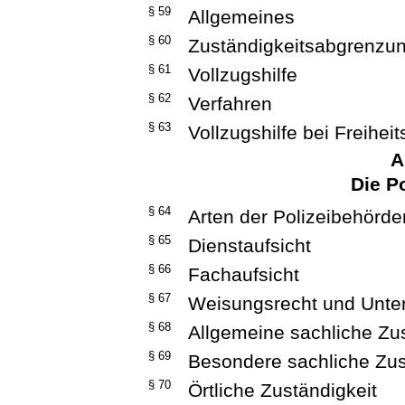
§ 59
Allgemeines
§ 60
Zuständigkeitsabgrenzu
§ 61
Vollzugshilfe
§ 62
Verfahren
§ 63
Vollzugshilfe bei Freihei
A
Die P
§ 64
Arten der Polizeibehörde
§ 65
Dienstaufsicht
§ 66
Fachaufsicht
§ 67
Weisungsrecht und Unterr
§ 68
Allgemeine sachliche Zus
§ 69
Besondere sachliche Zus
§ 70
Örtliche Zuständigkeit