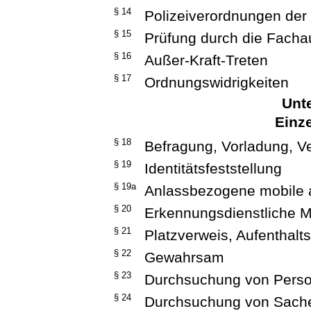
§ 14
Polizeiverordnungen der 
§ 15
Prüfung durch die Facha
§ 16
Außer-Kraft-Treten
§ 17
Ordnungswidrigkeiten
Unte
Einz
§ 18
Befragung, Vorladung, 
§ 19
Identitätsfeststellung
§ 19a
Anlassbezogene mobile 
§ 20
Erkennungsdienstliche
§ 21
Platzverweis, Aufenthal
§ 22
Gewahrsam
§ 23
Durchsuchung von Pers
§ 24
Durchsuchung von Sach