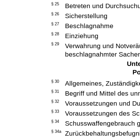
§ 25
Betreten und Durchsuc
§ 26
Sicherstellung
§ 27
Beschlagnahme
§ 28
Einziehung
§ 29
Verwahrung und Notveräu
beschlagnahmter Sache
Unte
Po
§ 30
Allgemeines, Zuständigke
§ 31
Begriff und Mittel des u
§ 32
Voraussetzungen und Du
§ 33
Voraussetzungen des S
§ 34
Schusswaffengebrauch 
§ 34a
Zurückbehaltungsbefugn