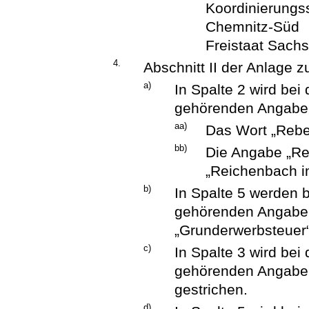
Koordinierungs
Chemnitz-Süd
Freistaat Sachs
4.
Abschnitt II der Anlage z
a)
In Spalte 2 wird be
gehörenden Angaben 
aa)
Das Wort „Rebe
bb)
Die Angabe „Rei
„Reichenbach im
b)
In Spalte 5 werden 
gehörenden Angabe
„Grunderwerbsteuer“
c)
In Spalte 3 wird be
gehörenden Angaben
gestrichen.
d)