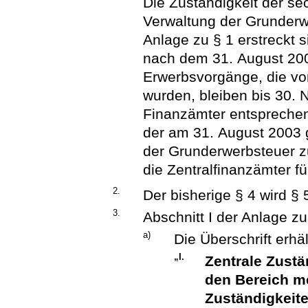
Die Zuständigkeit der se
Verwaltung der Grunderwe
Anlage zu § 1 erstreckt 
nach dem 31. August 200
Erwerbsvorgänge, die vo
wurden, bleiben bis 30.
Finanzämter entsprechend
der am 31. August 2003 
der Grunderwerbsteuer z
die Zentralfinanzämter f
2.
Der bisherige § 4 wird § 
3.
Abschnitt I der Anlage zu
a)
Die Überschrift erhä
„I.
Zentrale Zustä
den Bereich me
Zuständigkeite