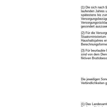
(1) Die sich nach 
laufenden Jahres u
spätestens bis zum
Versorgungsbezüge
Versorgungsrückla
gesondert auszuwe
(2) Für die Versor
Staatsministerium
Haushaltsjahres er
Berechnungsformel
(3) Für beurlaubte
sind von dem Diens
fiktiven Bruttobe
Die jeweiligen So
Verbindlichkeiten g
(1) Das Landesamt 