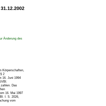
 31.12.2002
ur Änderung des
en Körperschaften,
 § 2
m 16. Juni 1994
GVBl.
 zahlen. Das
chen
om 16. Mai 1997
l. I. S. 2026,
machung vom