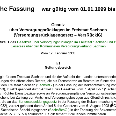
che Fassung
war gültig vom 01.01.1999 bis
Gesetz
über Versorgungsrücklagen im Freistaat Sachsen
(Versorgungsrücklagengesetz – VersRücklG)
tikel 1 des
Gesetzes über Versorgungsrücklagen im Freistaat Sachsen und z
Gesetzes über den Kommunalen Versorgungsverband Sachsen
Vom 17. Februar 1999
§ 1
Geltungsbereich
gilt für den Freistaat Sachsen und die der Aufsicht des Landes unterstehend
tungen des öffentlichen Rechts, die als Dienstherren an Beamte im Sinne des
 den Freistaat Sachsen (
SächsBG
) in der Fassung der Bekanntmachung vo
53), zuletzt geändert durch Artikel 1 des Gesetzes vom 7. April 1997 (Sächs
 an Richter Dienstbezüge sowie an Versorgungsempfänger Versorgungsbezüge
echend bei Zahlung von Amts- und Versorgungsbezügen aus öffentlich-rechtli
, die an das
Bundesbesoldungsgesetz
in der Fassung der Bekanntmachung v
2032), zuletzt geändert durch Artikel 8 des Gesetzes vom 6. August 1998 (BGB
s Sächsische Besoldungsgesetz (
SächsBesG
) in der Fassung der Bekannt
ächsGVBl. S. 50) anknüpfen. Es gilt ferner für die landesunmittelbaren