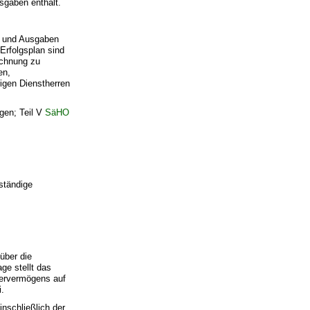
sgaben enthält.
en und Ausgaben
Erfolgsplan sind
echnung zu
en,
gen Dienstherren
gen; Teil V
SäHO
ständige
über die
ge stellt das
dervermögens auf
.
nschließlich der