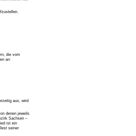
fzustellen.
ern, die vom
ren an:
orzeitig aus, wird
von denen jeweils
ezirk Sachsen –
ied ist ein
 Rest seiner