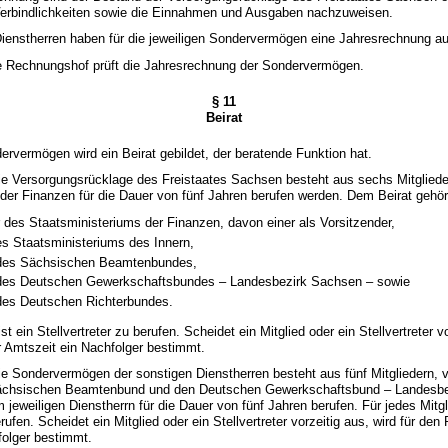
erbindlichkeiten sowie die Einnahmen und Ausgaben nachzuweisen.
Dienstherren haben für die jeweiligen Sondervermögen eine Jahresrechnung au
e Rechnungshof prüft die Jahresrechnung der Sondervermögen.
§ 11
Beirat
ervermögen wird ein Beirat gebildet, der beratende Funktion hat.
 die Versorgungsrücklage des Freistaates Sachsen besteht aus sechs Mitglied
der Finanzen für die Dauer von fünf Jahren berufen werden. Dem Beirat gehö
r des Staatsministeriums der Finanzen, davon einer als Vorsitzender,
des Staatsministeriums des Innern,
r des Sächsischen Beamtenbundes,
r des Deutschen Gewerkschaftsbundes – Landesbezirk Sachsen – sowie
 des Deutschen Richterbundes.
ist ein Stellvertreter zu berufen. Scheidet ein Mitglied oder ein Stellvertreter v
r Amtszeit ein Nachfolger bestimmt.
 die Sondervermögen der sonstigen Dienstherren besteht aus fünf Mitgliedern, 
 Sächsischen Beamtenbund und den Deutschen Gewerkschaftsbund – Landesb
om jeweiligen Dienstherrn für die Dauer von fünf Jahren berufen. Für jedes Mitgl
erufen. Scheidet ein Mitglied oder ein Stellvertreter vorzeitig aus, wird für den
folger bestimmt.