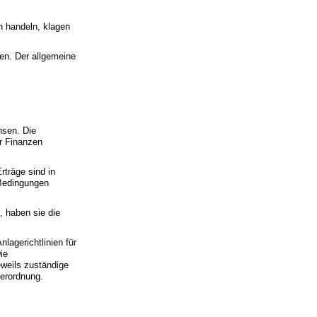
n handeln, klagen
en. Der allgemeine
hsen. Die
r Finanzen
rträge sind in
 Bedingungen
, haben sie die
lagerichtlinien für
ie
eweils zuständige
erordnung.