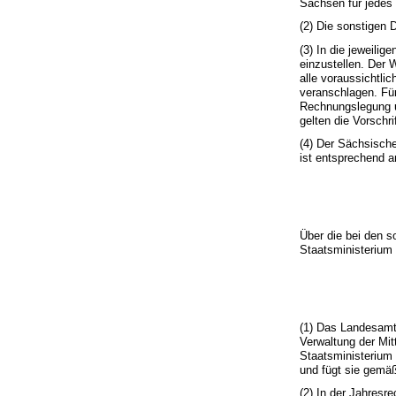
Sachsen für jedes 
(2) Die sonstigen 
(3) In die jeweili
einzustellen. Der 
alle voraussichtli
veranschlagen. Für
Rechnungslegung u
gelten die Vorsch
(4) Der Sächsisch
ist entsprechend 
Über die bei den s
Staatsministerium 
(1) Das Landesamt 
Verwaltung der Mit
Staatsministerium
und fügt sie gemäß
(2) In der Jahresr