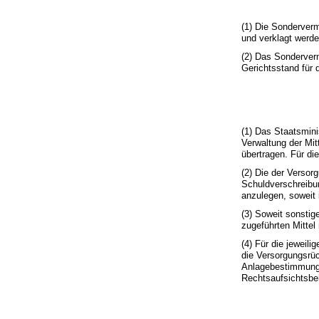
(1) Die Sonderver
und verklagt werde
(2) Das Sonderverm
Gerichtsstand für
(1) Das Staatsmini
Verwaltung der Mi
übertragen. Für di
(2) Die der Versor
Schuldverschreibu
anzulegen, soweit i
(3) Soweit sonstig
zugeführten Mitte
(4) Für die jeweil
die Versorgungsrüc
Anlagebestimmungen
Rechtsaufsichtsbe