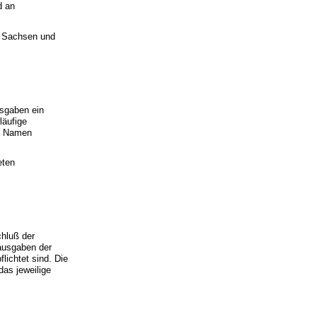
d an
d Sachsen und
usgaben ein
läufige
m Namen
eten
hluß der
sausgaben der
lichtet sind. Die
as jeweilige