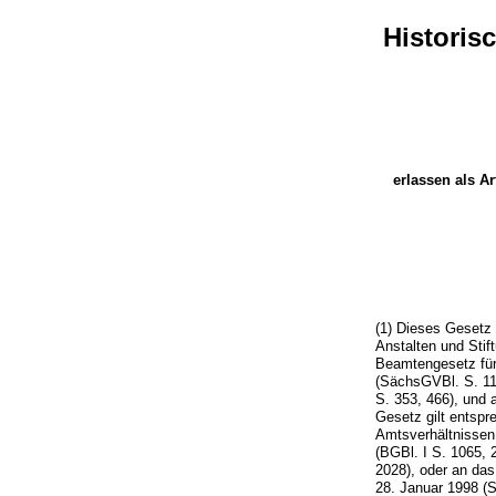
Historis
erlassen als Ar
(1) Dieses Gesetz 
Anstalten und Stif
Beamtengesetz für
(SächsGVBl. S. 11
S. 353, 466), und
Gesetz gilt entspr
Amtsverhältnissen
(BGBl. I S. 1065, 
2028), oder an da
28. Januar 1998 (S