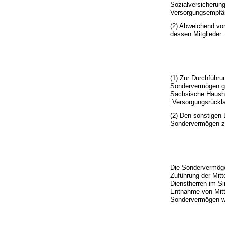
Sozialversicherung
Versorgungsempfä
(2) Abweichend vo
dessen Mitglieder.
(1) Zur Durchführ
Sondervermögen ge
Sächsische Haush
„Versorgungsrückla
(2) Den sonstigen 
Sondervermögen zu
Die Sondervermöge
Zuführung der Mitt
Dienstherren im Si
Entnahme von Mitt
Sondervermögen we