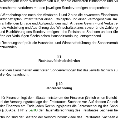
Kalenderjahr einen Wirtschaftsplan auf, der die erwarteten Einnahmen und Au
Dienstherren verfahren mit den jeweiligen Sondervermögen entsprechend.
gen Wirtschaftspläne nach den Absätzen 1 und 2 sind die erwarteten Einnahm
Wirtschaftsplan umfaßt ferner einen Erfolgsplan und einen Vermögensplan. Im 
ch anfallenden Erträge und Aufwendungen nach Art einer Gewinn- und Verlustr
 die Aufstellung und Ausführung des Wirtschaftsplanes sowie für die Zahlung
nd Buchführung des Sondervermögens des Freistaates Sachsen und der übri
riften der Vorläufigen Sächsischen Haushaltsordnung entsprechend.
e Rechnungshof prüft die Haushalts- und Wirtschaftsführung der Sondervermö
anzuwenden.
§ 9
Rechtsaufsichtsbehörden
onstigen Dienstherren errichteten Sondervermögen hat das jeweils fachlich zu
die Rechtsaufsicht.
§ 10
Jahresrechnung
für Finanzen legt dem Staatsministerium der Finanzen jährlich einen Bericht 
tel der Versorgungsrücklage des Freistaates Sachsen vor. Auf dessen Grundla
 der Finanzen am Ende jeden Rechnungsjahres die Jahresrechnung des Son
 § 85 Abs. 1 Nr. 2
SäHO
der Haushaltsrechnung des Freistaates Sachsen bei
echnung sind der Bestand der Versorgungsrücklage des Freistaates Sachsen ei