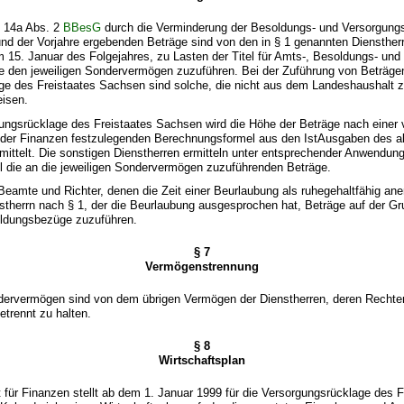
§ 14a Abs. 2
BBesG
durch die Verminderung der Besoldungs- und Versorgun
nd der Vorjahre ergebenden Beträge sind von den in § 1 genannten Dienstherre
 15. Januar des Folgejahres, zu Lasten der Titel für Amts-, Besoldungs- und
 den jeweiligen Sondervermögen zuzuführen. Bei der Zuführung von Beträgen
ge des Freistaates Sachsen sind solche, die nicht aus dem Landeshaushalt z
isen.
gungsrücklage des Freistaates Sachsen wird die Höhe der Beträge nach einer
 der Finanzen festzulegenden Berechnungsformel aus den IstAusgaben des a
mittelt. Die sonstigen Dienstherren ermitteln unter entsprechender Anwendung
 die an die jeweiligen Sondervermögen zuzuführenden Beträge.
 Beamte und Richter, denen die Zeit einer Beurlaubung als ruhegehaltfähig ane
therrn nach § 1, der die Beurlaubung ausgesprochen hat, Beträge auf der Gr
soldungsbezüge zuzuführen.
§ 7
Vermögenstrennung
ndervermögen sind von dem übrigen Vermögen der Dienstherren, deren Rechte
etrennt zu halten.
§ 8
Wirtschaftsplan
für Finanzen stellt ab dem 1. Januar 1999 für die Versorgungsrücklage des F