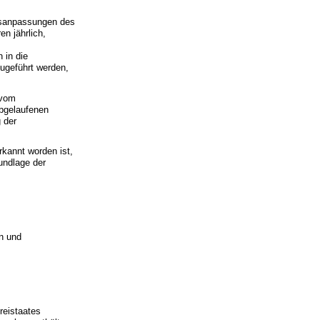
gsanpassungen des
n jährlich,
 in die
ugeführt werden,
 vom
bgelaufenen
 der
rkannt worden ist,
undlage der
n und
reistaates