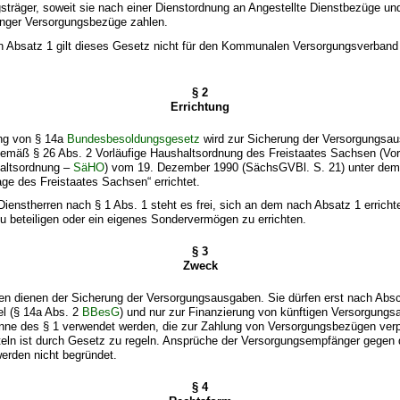
sträger, soweit sie nach einer Dienstordnung an Angestellte Dienstbezüge un
nger Versorgungsbezüge zahlen.
n Absatz 1 gilt dieses Gesetz nicht für den Kommunalen Versorgungsverban
§ 2
Errichtung
ung von § 14a
Bundesbesoldungsgesetz
wird zur Sicherung der Versorgungsa
mäß § 26 Abs. 2 Vorläufige Haushaltsordnung des Freistaates Sachsen (Vor
altsordnung –
SäHO
) vom 19. Dezember 1990 (SächsGVBl. S. 21) unter de
ge des Freistaates Sachsen“ errichtet.
Dienstherren nach § 1 Abs. 1 steht es frei, sich an dem nach Absatz 1 erricht
 beteiligen oder ein eigenes Sondervermögen zu errichten.
§ 3
Zweck
n dienen der Sicherung der Versorgungsausgaben. Sie dürfen erst nach Absc
el (§ 14a Abs. 2
BBesG
) und nur zur Finanzierung von künftigen Versorgung
nne des § 1 verwendet werden, die zur Zahlung von Versorgungsbezügen verpf
eln ist durch Gesetz zu regeln. Ansprüche der Versorgungsempfänger gegen d
rden nicht begründet.
§ 4