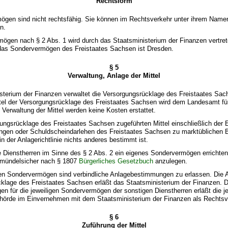
Rechtsform
mögen sind nicht rechtsfähig. Sie können im Rechtsverkehr unter ihrem Name
n.
ögen nach § 2 Abs. 1 wird durch das Staatsministerium der Finanzen vertret
 das Sondervermögen des Freistaates Sachsen ist Dresden.
§ 5
Verwaltung, Anlage der Mittel
sterium der Finanzen verwaltet die Versorgungsrücklage des Freistaates Sac
ttel der Versorgungsrücklage des Freistaates Sachsen wird dem Landesamt fü
e Verwaltung der Mittel werden keine Kosten erstattet.
gungsrücklage des Freistaates Sachsen zugeführten Mittel einschließlich der E
ngen oder Schuldscheindarlehen des Freistaates Sachsen zu marktüblichen
n der Anlagerichtlinie nichts anderes bestimmt ist.
e Dienstherren im Sinne des § 2 Abs. 2 ein eigenes Sondervermögen errichten
l mündelsicher nach § 1807
Bürgerliches Gesetzbuch
anzulegen.
igen Sondervermögen sind verbindliche Anlagebestimmungen zu erlassen. Die An
klage des Freistaates Sachsen erläßt das Staatsministerium der Finanzen. D
 für die jeweiligen Sondervermögen der sonstigen Dienstherren erläßt die j
hörde im Einvernehmen mit dem Staatsministerium der Finanzen als Rechtsv
§ 6
Zuführung der Mittel