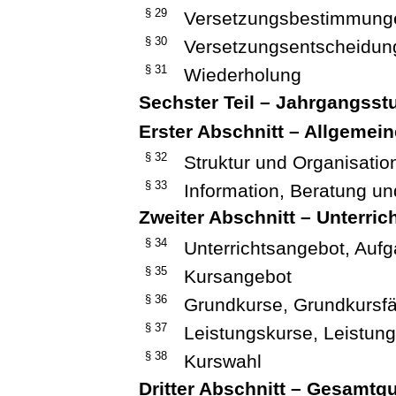
§ 29
Versetzungsbestimmung
§ 30
Versetzungsentscheidun
§ 31
Wiederholung
Sechster Teil – Jahrgangsst
Erster Abschnitt – Allgemei
§ 32
Struktur und Organisatio
§ 33
Information, Beratung u
Zweiter Abschnitt – Unterric
§ 34
Unterrichtsangebot, Aufg
§ 35
Kursangebot
§ 36
Grundkurse, Grundkursf
§ 37
Leistungskurse, Leistun
§ 38
Kurswahl
Dritter Abschnitt – Gesamtq