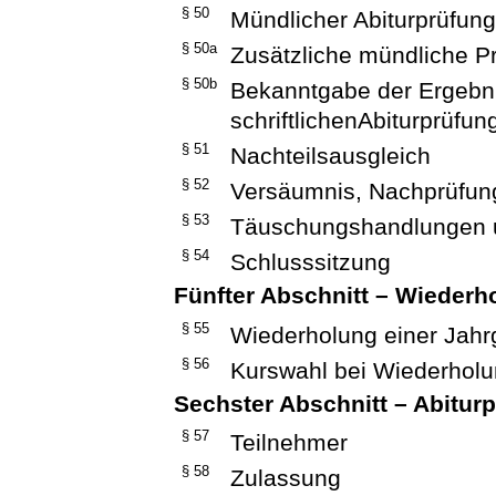
§ 50
Mündlicher Abiturprüfung
§ 50a
Zusätzliche mündliche P
§ 50b
Bekanntgabe der Ergebn
schriftlichenAbiturprüfung
§ 51
Nachteilsausgleich
§ 52
Versäumnis, Nachprüfun
§ 53
Täuschungshandlungen 
§ 54
Schlusssitzung
Fünfter Abschnitt – Wiederh
§ 55
Wiederholung einer Jahr
§ 56
Kurswahl bei Wiederhol
Sechster Abschnitt – Abitur
§ 57
Teilnehmer
§ 58
Zulassung