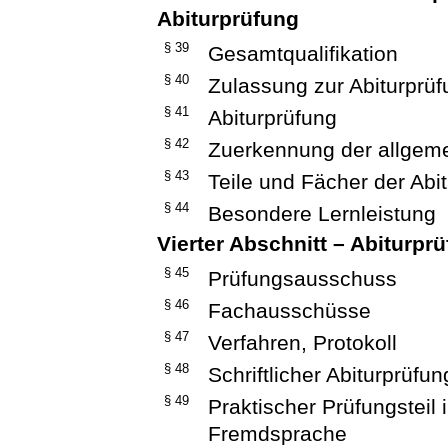
Abiturprüfung
§ 39
Gesamtqualifikation
§ 40
Zulassung zur Abiturprü
§ 41
Abiturprüfung
§ 42
Zuerkennung der allgeme
§ 43
Teile und Fächer der Abi
§ 44
Besondere Lernleistung
Vierter Abschnitt – Abiturpr
§ 45
Prüfungsausschuss
§ 46
Fachausschüsse
§ 47
Verfahren, Protokoll
§ 48
Schriftlicher Abiturprüfun
§ 49
Praktischer Prüfungsteil
Fremdsprache