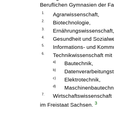
Beruflichen Gymnasien der Fa
1.
Agrarwissenschaft,
2.
Biotechnologie,
3.
Ernährungswissenschaft
4.
Gesundheit und Sozialw
5.
Informations- und Kommu
6.
Technikwissenschaft mi
a)
Bautechnik,
b)
Datenverarbeitungst
c)
Elektrotechnik,
d)
Maschinenbautechn
7.
Wirtschaftswissenschaft
3
im Freistaat Sachsen.