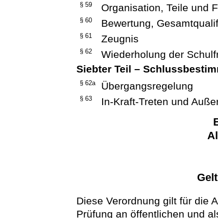
§ 59
Organisation, Teile und
§ 60
Bewertung, Gesamtqualif
§ 61
Zeugnis
§ 62
Wiederholung der Schul
Siebter Teil – Schlussbest
§ 62a
Übergangsregelung
§ 63
In-Kraft-Treten und Außer
E
A
Gel
Diese Verordnung gilt für die 
Prüfung an öffentlichen und a