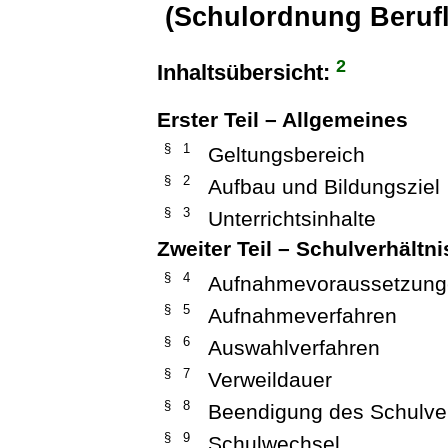
(Schulordnung Beruf
2
Inhaltsübersicht:
Erster Teil – Allgemeines
§ 1
Geltungsbereich
§ 2
Aufbau und Bildungsziel
§ 3
Unterrichtsinhalte
Zweiter Teil – Schulverhältni
§ 4
Aufnahmevoraussetzun
§ 5
Aufnahmeverfahren
§ 6
Auswahlverfahren
§ 7
Verweildauer
§ 8
Beendigung des Schulver
§ 9
Schulwechsel