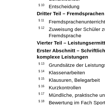
§ 10
Entscheidung
Dritter Teil – Fremdsprachen
§ 11
Fremdsprachenunterrich
§ 12
Zuweisung der Schüler zu
Fremdsprache
Vierter Teil – Leistungsermi
Erster Abschnitt – Schriftli
komplexe Leistungen
§ 13
Grundsätze der Leistung
§ 14
Klassenarbeiten
§ 15
Klausuren, Belegarbeit
§ 16
Kurzkontrollen
§ 17
Mündliche, praktische u
§ 18
Bewertung im Fach Spor