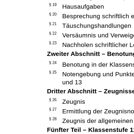
§ 19
Hausaufgaben
§ 20
Besprechung schriftlich 
§ 21
Täuschungshandlungen
§ 22
Versäumnis und Verweig
§ 23
Nachholen schriftlicher
Zweiter Abschnitt – Benotun
§ 24
Benotung in der Klassen
§ 25
Notengebung und Punkte
und 13
Dritter Abschnitt – Zeugniss
§ 26
Zeugnis
§ 27
Ermittlung der Zeugnisn
§ 28
Zeugnis der allgemeinen
Fünfter Teil – Klassenstufe