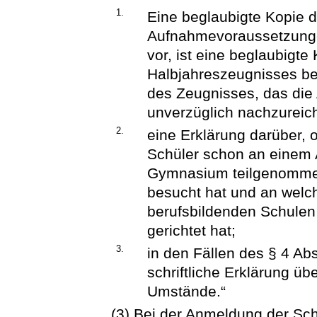
1.
Eine beglaubigte Kopie 
Aufnahmevoraussetzungen
vor, ist eine beglaubigte
Halbjahreszeugnisses be
des Zeugnisses, das di
unverzüglich nachzureic
2.
eine Erklärung darüber,
Schüler schon an einem 
Gymnasium teilgenommen
besucht hat und an welc
berufsbildenden Schulen
gerichtet hat;
3.
in den Fällen des § 4 Abs
schriftliche Erklärung üb
Umstände.“
(3) Bei der Anmeldung der Sc