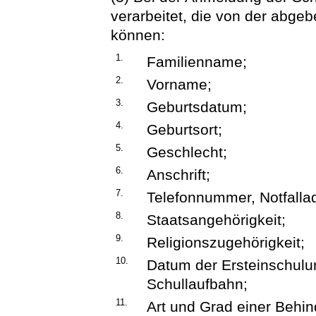
verarbeitet, die von der ab
können:
1.
Familienname;
2.
Vorname;
3.
Geburtsdatum;
4.
Geburtsort;
5.
Geschlecht;
6.
Anschrift;
7.
Telefonnummer, Notfalla
8.
Staatsangehörigkeit;
9.
Religionszugehörigkeit;
10.
Datum der Ersteinschulu
Schullaufbahn;
11.
Art und Grad einer Behi