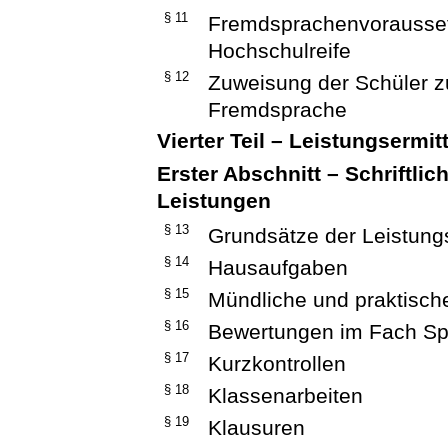
§ 11
Fremdsprachenvorausset
Hochschulreife
§ 12
Zuweisung der Schüler zu
Fremdsprache
Vierter Teil – Leistungsermi
Erster Abschnitt – Schriftli
Leistungen
§ 13
Grundsätze der Leistung
§ 14
Hausaufgaben
§ 15
Mündliche und praktisch
§ 16
Bewertungen im Fach Sp
§ 17
Kurzkontrollen
§ 18
Klassenarbeiten
§ 19
Klausuren