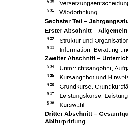
§ 30
Versetzungsentscheidun
§ 31
Wiederholung
Sechster Teil – Jahrgangsst
Erster Abschnitt – Allgemei
§ 32
Struktur und Organisatio
§ 33
Information, Beratung u
Zweiter Abschnitt – Unterric
§ 34
Unterrichtsangebot, Aufg
§ 35
Kursangebot und Hinwei
§ 36
Grundkurse, Grundkursf
§ 37
Leistungskurse, Leistun
§ 38
Kurswahl
Dritter Abschnitt – Gesamtqu
Abiturprüfung