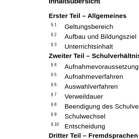
Inhaltsübersicht
Erster Teil – Allgemeines
§ 1
Geltungsbereich
§ 2
Aufbau und Bildungsziel
§ 3
Unterrichtsinhalt
Zweiter Teil – Schulverhältni
§ 4
Aufnahmevoraussetzun
§ 5
Aufnahmeverfahren
§ 6
Auswahlverfahren
§ 7
Verweildauer
§ 8
Beendigung des Schulver
§ 9
Schulwechsel
§ 10
Entscheidung
Dritter Teil – Fremdsprachen