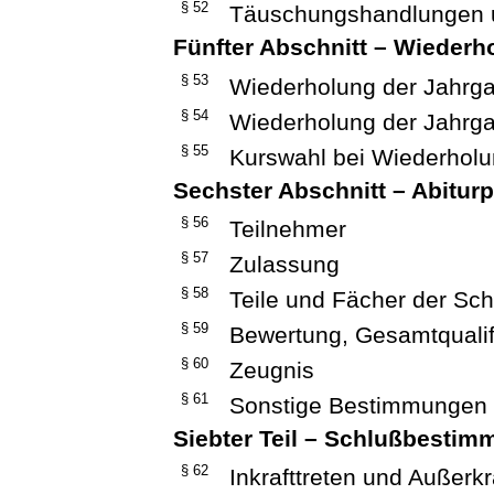
§ 52
Täuschungshandlungen 
Fünfter Abschnitt – Wiederh
§ 53
Wiederholung der Jahrga
§ 54
Wiederholung der Jahrga
§ 55
Kurswahl bei Wiederhol
Sechster Abschnitt – Abitur
§ 56
Teilnehmer
§ 57
Zulassung
§ 58
Teile und Fächer der Sc
§ 59
Bewertung, Gesamtqualif
§ 60
Zeugnis
§ 61
Sonstige Bestimmungen
Siebter Teil – Schlußbesti
§ 62
Inkrafttreten und Außerkr