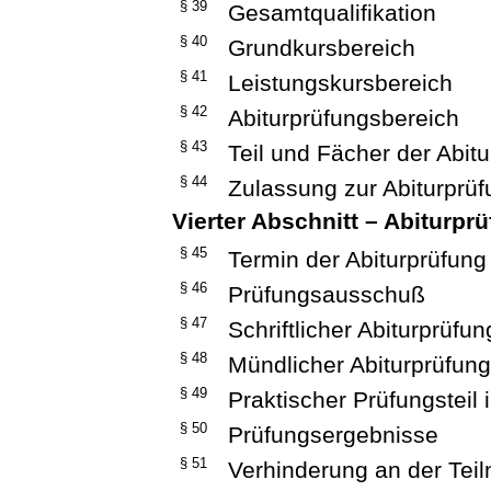
§ 39
Gesamtqualifikation
§ 40
Grundkursbereich
§ 41
Leistungskursbereich
§ 42
Abiturprüfungsbereich
§ 43
Teil und Fächer der Abit
§ 44
Zulassung zur Abiturprü
Vierter Abschnitt – Abiturpr
§ 45
Termin der Abiturprüfung
§ 46
Prüfungsausschuß
§ 47
Schriftlicher Abiturprüfun
§ 48
Mündlicher Abiturprüfung
§ 49
Praktischer Prüfungsteil
§ 50
Prüfungsergebnisse
§ 51
Verhinderung an der Tei