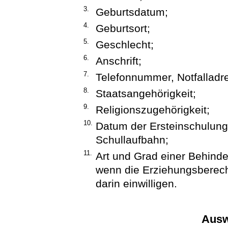
3.
Geburtsdatum;
4.
Geburtsort;
5.
Geschlecht;
6.
Anschrift;
7.
Telefonnummer, Notfalladr
8.
Staatsangehörigkeit;
9.
Religionszugehörigkeit;
10.
Datum der Ersteinschulung
Schullaufbahn;
11.
Art und Grad einer Behind
wenn die Erziehungsberecht
darin einwilligen.
Ausw