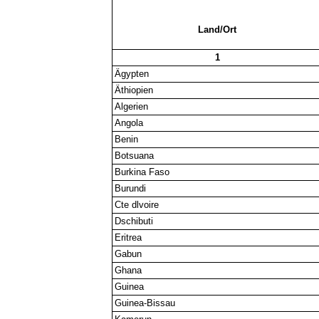
Land/Ort
1
Ägypten
Äthiopien
Algerien
Angola
Benin
Botsuana
Burkina Faso
Burundi
Cte dlvoire
Dschibuti
Eritrea
Gabun
Ghana
Guinea
Guinea-Bissau