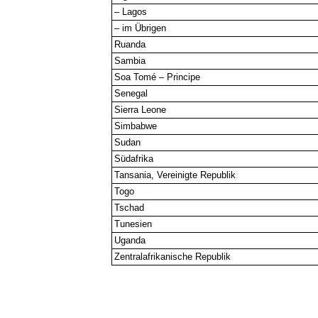
– Lagos
– im Übrigen
Ruanda
Sambia
Soa Tomé – Principe
Senegal
Sierra Leone
Simbabwe
Sudan
Südafrika
Tansania, Vereinigte Republik
Togo
Tschad
Tunesien
Uganda
Zentralafrikanische Republik