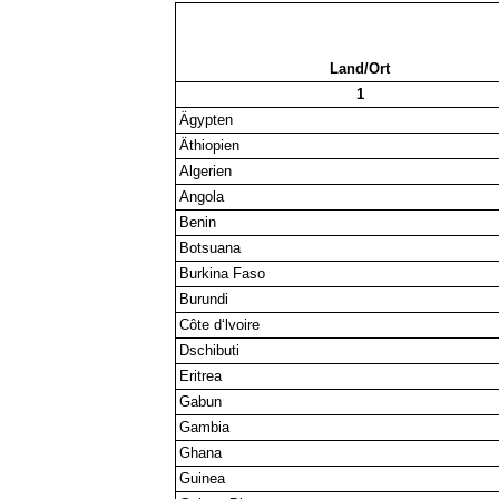
Land/Ort
1
Ägypten
Äthiopien
Algerien
Angola
Benin
Botsuana
Burkina Faso
Burundi
Côte d‘lvoire
Dschibuti
Eritrea
Gabun
Gambia
Ghana
Guinea