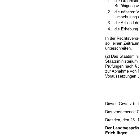
die Organisat
Befähigungsvo
die näheren V
Umschulung od
die Art und d
die Erhebung 
In der Rechtsveror
soll einen Zeitrau
unterschreiten.
(2) Das Staatsmin
Staatsministerium
Prüfungen nach § 
zur Abnahme von Pr
Voraussetzungen un
Dieses Gesetz trit
Das vorstehende Ge
Dresden, den 23. 
Der Landtagspräs
Erich Iltgen