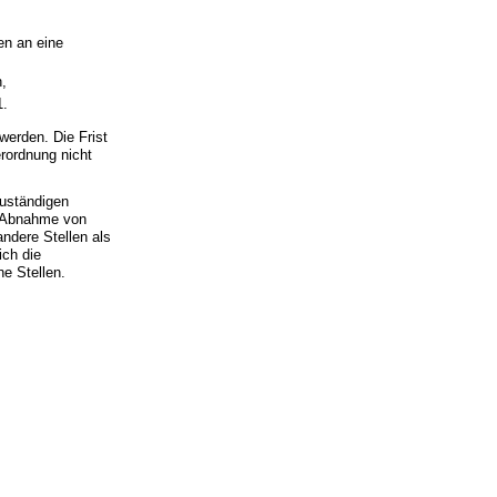
en an eine
,
1.
werden. Die Frist
erordnung nicht
zuständigen
e Abnahme von
ndere Stellen als
ich die
e Stellen.