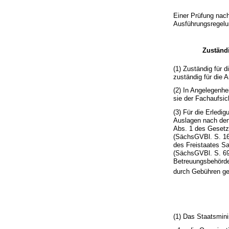
Einer Prüfung nach
Ausführungsregelu
Zuständi
(1) Zuständig für 
zuständig für die 
(2) In Angelegenhe
sie der Fachaufsic
(3) Für die Erledi
Auslagen nach den
Abs. 1 des Geset
(SächsGVBl. S. 167
des Freistaates S
(SächsGVBl. S. 698
Betreuungsbehörde
durch Gebühren g
(1) Das Staatsmini