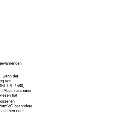
 gewährenden
h, wenn der
ung von
l. I S. 1580,
m Abschluss einer
wiesen hat;
lossenen
 BVormVG besondere
aatlichen oder