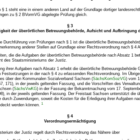
 § 1 steht eine in einem anderen Land auf der Grundlage dortiger landesrechtl
ngen zu § 2 BVormVG abgelegte Prüfung gleich.
§ 3
gkeit der überörtlichen Betreuungsbehörde, Aufsicht und Aufbringung d
die Durchführung von Prüfungen nach § 1 ist die überörtliche Betreuungsbehörd
Anerkennung anderer Stellen auf Grundlage einer Rechtsverordnung nach § 4 A
iten, die die Aufgaben der überörtlichen Betreuungsbehörde nach Absatz 1 bet
ht des Staatsministeriums der Justiz.
gung ihrer Aufgaben nach Absatz 1 erhebt die überörtliche Betreuungsbehörde
 Festsetzungen in der nach § 4 zu erlassenden Rechtsverordnung. Im Übrige
zes über den Kommunalen Sozialverband Sachsen (
SächsKomSozVG
) vom 1
, 171), in der jeweils geltenden Fassung, und die Vorschriften des Verwalt
achsen (
SächsVwKG
) in der Fassung der Bekanntmachung vom 17. Septemb
), in der jeweils geltenden Fassung. Der Freistaat Sachsen unterstützt die üb
 durch Zuwendungen, soweit die Kosten für die Erledigung ihrer Aufgaben na
1
edeckt werden können.
§ 4
Verordnungsermächtigung
sterium der Justiz regelt durch Rechtsverordnung das Nähere über