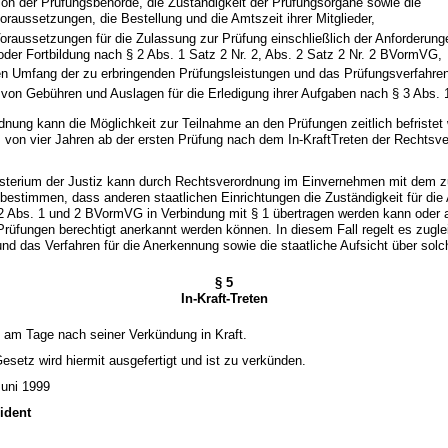
ion der Prüfungsbehörde, die Zuständigkeit der Prüfungsorgane sowie die
raussetzungen, die Bestellung und die Amtszeit ihrer Mitglieder,
oraussetzungen für die Zulassung zur Prüfung einschließlich der Anforderung
er Fortbildung nach § 2 Abs. 1 Satz 2 Nr. 2, Abs. 2 Satz 2 Nr. 2 BVormVG,
en Umfang der zu erbringenden Prüfungsleistungen und das Prüfungsverfahren
von Gebühren und Auslagen für die Erledigung ihrer Aufgaben nach § 3 Abs. 
dnung kann die Möglichkeit zur Teilnahme an den Prüfungen zeitlich befristet 
m von vier Jahren ab der ersten Prüfung nach dem In-KraftTreten der Rechtsv
isterium der Justiz kann durch Rechtsverordnung im Einvernehmen mit dem 
 bestimmen, dass anderen staatlichen Einrichtungen die Zuständigkeit für di
2 Abs. 1 und 2 BVormVG in Verbindung mit § 1 übertragen werden kann oder a
üfungen berechtigt anerkannt werden können. In diesem Fall regelt es zugle
d das Verfahren für die Anerkennung sowie die staatliche Aufsicht über solch
§ 5
In-Kraft-Treten
t am Tage nach seiner Verkündung in Kraft.
setz wird hiermit ausgefertigt und ist zu verkünden.
Juni 1999
ident