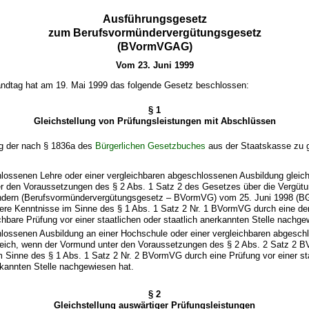
Ausführungsgesetz
zum Berufsvormündervergütungsgesetz
(BVormVGAG)
Vom 23. Juni 1999
ndtag hat am 19. Mai 1999 das folgende Gesetz beschlossen:
§ 1
Gleichstellung von Prüfungsleistungen mit Abschlüssen
g der nach § 1836a des
Bürgerlichen Gesetzbuches
aus der Staatskasse zu
s
lossenen Lehre oder einer vergleichbaren abgeschlossenen Ausbildung gleic
r den Voraussetzungen des § 2 Abs. 1 Satz 2 des Gesetzes über die Vergüt
dern (Berufsvormündervergütungsgesetz – BVormVG) vom 25. Juni 1998 (BGB
ere Kenntnisse im Sinne des § 1 Abs. 1 Satz 2 Nr. 1 BVormVG durch eine de
chbare Prüfung vor einer staatlichen oder staatlich anerkannten Stelle nachge
hlossenen Ausbildung an einer Hochschule oder einer vergleichbaren abgesch
leich, wenn der Vormund unter den Voraussetzungen des § 2 Abs. 2 Satz 2
 Sinne des § 1 Abs. 1 Satz 2 Nr. 2 BVormVG durch eine Prüfung vor einer st
rkannten Stelle nachgewiesen hat.
§ 2
Gleichstellung auswärtiger Prüfungsleistungen