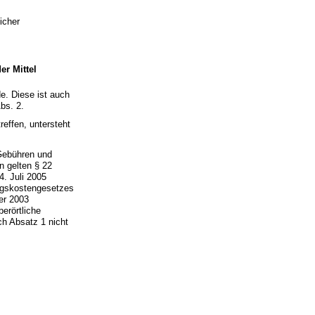
icher
er Mittel
e. Diese ist auch
bs. 2.
reffen, untersteht
 Gebühren und
n gelten § 22
4. Juli 2005
ungskostengesetzes
er 2003
erörtliche
ch Absatz 1 nicht