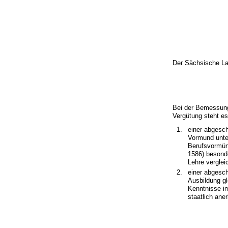
Der Sächsische La
Bei der Bemessun
Vergütung steht e
einer abgesch
Vormund unte
Berufsvormün
1586) besond
Lehre verglei
einer abgesc
Ausbildung g
Kenntnisse im
staatlich ane