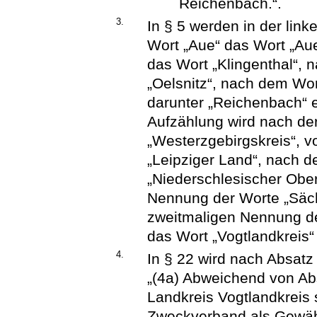
Reichenbach.“.
3.
In § 5 werden in der lin
Wort „Aue“ das Wort „Au
das Wort „Klingenthal“, 
„Oelsnitz“, nach dem Wor
darunter „Reichenbach“ e
Aufzählung wird nach de
„Westerzgebirgskreis“, v
„Leipziger Land“, nach 
„Niederschlesischer Ober
Nennung der Worte „Säch
zweitmaligen Nennung de
das Wort „Vogtlandkreis“
4.
In § 22 wird nach Absatz
„(4a) Abweichend von Abs
Landkreis Vogtlandkreis 
Zweckverband als Gewäh