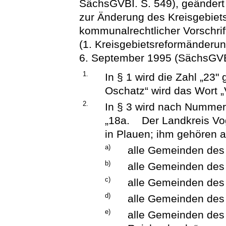
SächsGVBI. S. 549), geändert 
zur Änderung des Kreisgebiet
kommunalrechtlicher Vorschrif
(1. Kreisgebietsreformänder
6. September 1995 (SächsGVBl.
1.
In § 1 wird die Zahl „23
Oschatz“ wird das Wort „
2.
In § 3 wird nach Nummer
„18a. Der Landkreis Vog
in Plauen; ihm gehören a
a)
alle Gemeinden des
b)
alle Gemeinden des 
c)
alle Gemeinden des 
d)
alle Gemeinden des 
e)
alle Gemeinden des