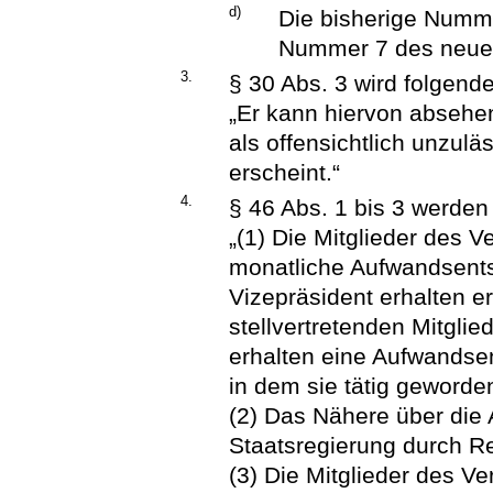
d)
Die bisherige Numme
Nummer 7 des neue
3.
§ 30 Abs. 3 wird folgend
„Er kann hiervon abseh
als offensichtlich unzulä
erscheint.“
4.
§ 46 Abs. 1 bis 3 werden 
„(1) Die Mitglieder des 
monatliche Aufwandsents
Vizepräsident erhalten 
stellvertretenden Mitgli
erhalten eine Aufwandse
in dem sie tätig geworde
(2) Das Nähere über die
Staatsregierung durch R
(3) Die Mitglieder des V