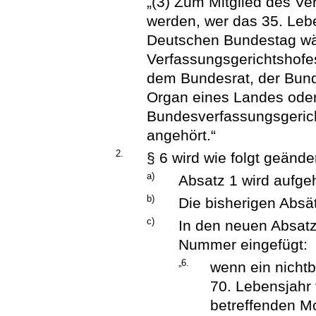
„(3) Zum Mitglied des V
werden, wer das 35. Leb
Deutschen Bundestag wähl
Verfassungsgerichtshofe
dem Bundesrat, der Bun
Organ eines Landes ode
Bundesverfassungsgeric
angehört.“
2.
§ 6 wird wie folgt geänder
a)
Absatz 1 wird aufge
b)
Die bisherigen Absä
c)
In den neuen Absat
Nummer eingefügt:
„6.
wenn ein nichtb
70. Lebensjahr 
betreffenden M