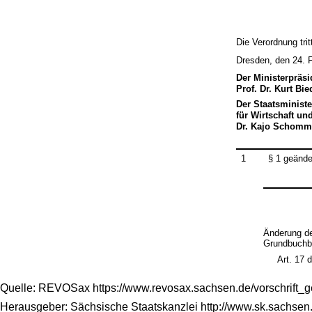
Die Verordnung tri
Dresden, den 24. 
Der Ministerpräsi
Prof. Dr. Kurt Bi
Der Staatsministe
für Wirtschaft un
Dr. Kajo Schomm
1
§ 1 geände
Änderung de
Grundbuchb
Art. 17 
Quelle: REVOSax https://www.revosax.sachsen.de/vorschrift_
Herausgeber: Sächsische Staatskanzlei http://www.sk.sachsen