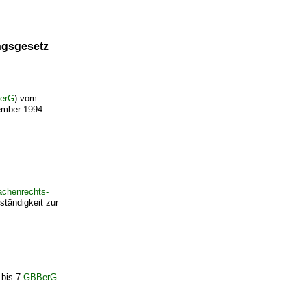
ngsgesetz
erG
) vom
tember 1994
achenrechts-
tändigkeit zur
 bis 7
GBBerG