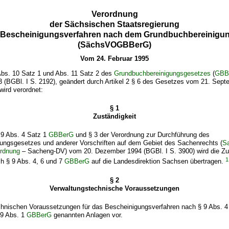
Verordnung
der Sächsischen Staatsregierung
 Bescheinigungsverfahren nach dem Grundbuchbereinigu
(SächsVOGBBerG)
Vom 24. Februar 1995
Abs. 10 Satz 1 und Abs. 11 Satz 2 des
Grundbuchbereinigungsgesetzes
(
GBB
 (BGBl. I S. 2192), geändert durch Artikel 2 § 6 des Gesetzes vom 21. Sep
wird verordnet:
§ 1
Zuständigkeit
9 Abs. 4 Satz 1
GBBerG
und § 3 der Verordnung zur Durchführung des
gungsgesetzes
und anderer Vorschriften auf dem Gebiet des Sachenrechts (
S
ordnung
– Sacheng-DV) vom 20. Dezember 1994 (BGBl. I S. 3900) wird die Zus
1
h § 9 Abs. 4, 6 und 7
GBBerG
auf die Landesdirektion Sachsen übertragen.
§ 2
Verwaltungstechnische Voraussetzungen
chnischen Voraussetzungen für das Bescheinigungsverfahren nach § 9 Abs. 4
§ 9 Abs. 1
GBBerG
genannten Anlagen vor.