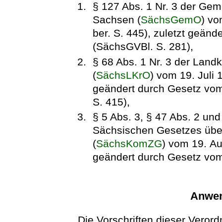
§ 127 Abs. 1 Nr. 3 der Gem
Sachsen (
SächsGemO
) vo
ber. S. 445), zuletzt geänd
(SächsGVBl. S. 281),
§ 68 Abs. 1 Nr. 3 der Land
(
SächsLKrO
) vom 19. Juli 
geändert durch Gesetz vo
S. 415),
§ 5 Abs. 3, § 47 Abs. 2 und
Sächsischen Gesetzes üb
(
SächsKomZG
) vom 19. Au
geändert durch Gesetz vom
Anwen
Die Vorschriften dieser Veror