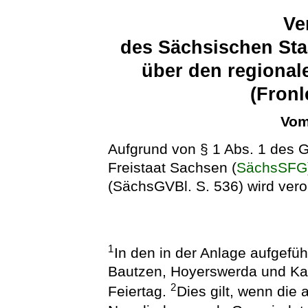
Ve
des Sächsischen Sta
über den regional
(Fron
Vom
Aufgrund von § 1 Abs. 1 des 
Freistaat Sachsen (
SächsSFG
(SächsGVBl. S. 536) wird vero
1
In den in der Anlage aufgef
Bautzen, Hoyerswerda und Kam
2
Feiertag.
Dies gilt, wenn die