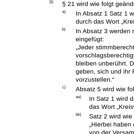
16.
§ 21 wird wie folgt geänd
a)
In Absatz 1 Satz 1 
durch das Wort „Kre
b)
In Absatz 3 werden 
eingefügt:
„Jeder stimmberecht
vorschlagsberechtig
bleiben unberührt. 
geben, sich und ih
vorzustellen.“
c)
Absatz 5 wird wie fo
aa)
In Satz 1 wird 
das Wort „Kreis
bb)
Satz 2 wird wie 
„Hierbei haben
von der Versam