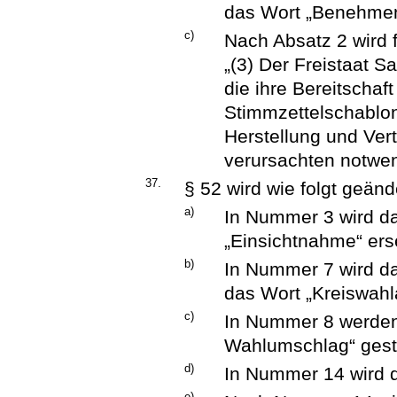
das Wort „Benehmen“
c)
Nach Absatz 2 wird 
„(3) Der Freistaat S
die ihre Bereitschaf
Stimmzettelschablon
Herstellung und Ver
verursachten notwe
37.
§ 52 wird wie folgt geänd
a)
In Nummer 3 wird d
„Einsichtnahme“ erse
b)
In Nummer 7 wird d
das Wort „Kreiswahl
c)
In Nummer 8 werden
Wahlumschlag“ gest
d)
In Nummer 14 wird d
e)