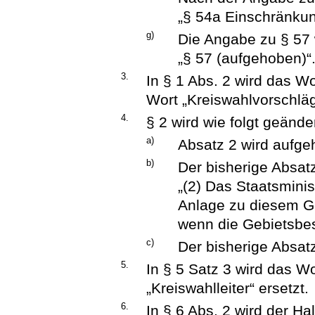
„§ 54a Einschränku
g)
Die Angabe zu § 57 w
„§ 57 (aufgehoben)“
3.
In § 1 Abs. 2 wird das W
Wort „Kreiswahlvorschläg
4.
§ 2 wird wie folgt geänder
a)
Absatz 2 wird aufge
b)
Der bisherige Absatz
„(2) Das Staatsminis
Anlage zu diesem G
wenn die Gebietsbes
c)
Der bisherige Absatz
5.
In § 5 Satz 3 wird das Wo
„Kreiswahlleiter“ ersetzt.
6.
In § 6 Abs. 2 wird der H