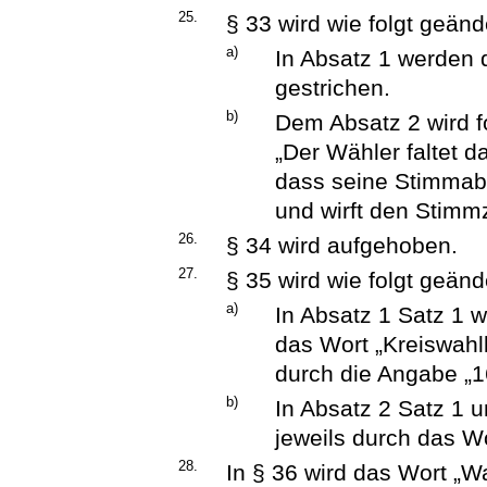
25.
§ 33 wird wie folgt geänd
a)
In Absatz 1 werden 
gestrichen.
b)
Dem Absatz 2 wird f
„Der Wähler faltet d
dass seine Stimmabg
und wirft den Stimmz
26.
§ 34 wird aufgehoben.
27.
§ 35 wird wie folgt geänd
a)
In Absatz 1 Satz 1 w
das Wort „Kreiswahll
durch die Angabe „16
b)
In Absatz 2 Satz 1 u
jeweils durch das Wor
28.
In § 36 wird das Wort „W