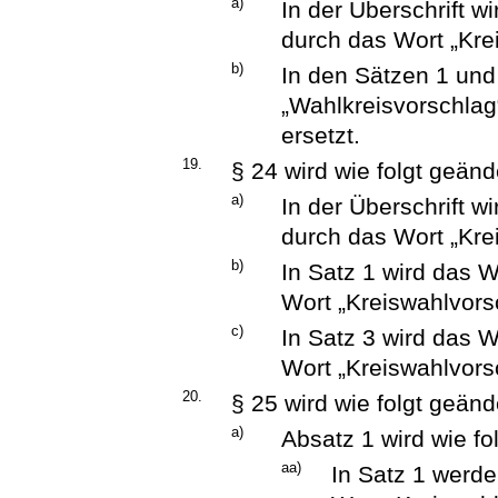
a)
In der Überschrift w
durch das Wort „Kre
b)
In den Sätzen 1 und
„Wahlkreisvorschlag
ersetzt.
19.
§ 24 wird wie folgt geänd
a)
In der Überschrift w
durch das Wort „Kre
b)
In Satz 1 wird das 
Wort „Kreiswahlvorsc
c)
In Satz 3 wird das 
Wort „Kreiswahlvors
20.
§ 25 wird wie folgt geänd
a)
Absatz 1 wird wie fo
aa)
In Satz 1 werde