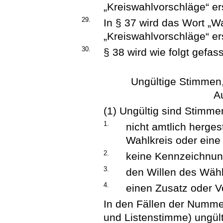
„Kreiswahlvorschläge“ er
29.
In § 37 wird das Wort „W
„Kreiswahlvorschläge“ er
30.
§ 38 wird wie folgt gefass
Ungültige Stimmen
A
(1) Ungültig sind Stimme
1.
nicht amtlich hergest
Wahlkreis oder eine 
2.
keine Kennzeichnung
3.
den Willen des Wähle
4.
einen Zusatz oder Vo
In den Fällen der Numme
und Listenstimme) ungült