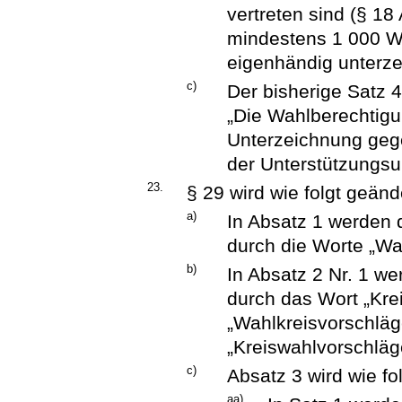
vertreten sind (§ 1
mindestens 1 000 W
eigenhändig unterze
c)
Der bisherige Satz 4 
„Die Wahlberechtigu
Unterzeichnung gege
der Unterstützungsu
23.
§ 29 wird wie folgt geänd
a)
In Absatz 1 werden
durch die Worte „Wah
b)
In Absatz 2 Nr. 1 w
durch das Wort „Kre
„Wahlkreisvorschläg
„Kreiswahlvorschläge
c)
Absatz 3 wird wie fo
aa)