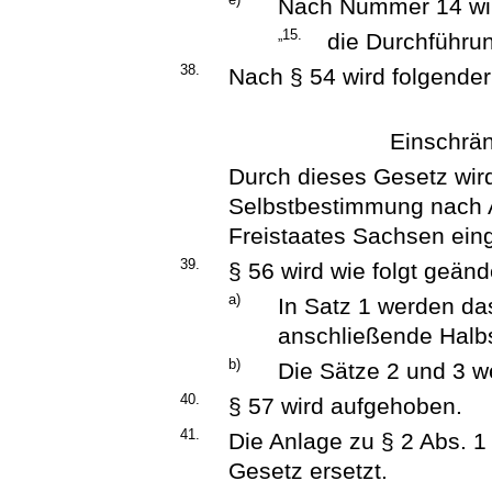
Nach Nummer 14 wir
„15.
die Durchführun
38.
Nach § 54 wird folgender
Einschrä
Durch dieses Gesetz wird
Selbstbestimmung nach A
Freistaates Sachsen ein
39.
§ 56 wird wie folgt geänd
a)
In Satz 1 werden da
anschließende Halbs
b)
Die Sätze 2 und 3 w
40.
§ 57 wird aufgehoben.
41.
Die Anlage zu § 2 Abs. 1
Gesetz ersetzt.