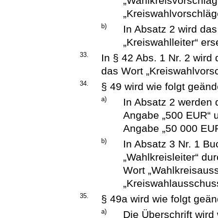
„Wahlkreisvorschläg
„Kreiswahlvorschläge
b)
In Absatz 2 wird das
„Kreiswahlleiter“ ers
33.
In § 42 Abs. 1 Nr. 2 wir
das Wort „Kreiswahlvorsc
34.
§ 49 wird wie folgt geänd
a)
In Absatz 2 werden 
Angabe „500 EUR“ u
Angabe „50 000 EUR“
b)
In Absatz 3 Nr. 1 B
„Wahlkreisleiter“ du
Wort „Wahlkreisaus
„Kreiswahlausschuss
35.
§ 49a wird wie folgt geän
a)
Die Überschrift wird 