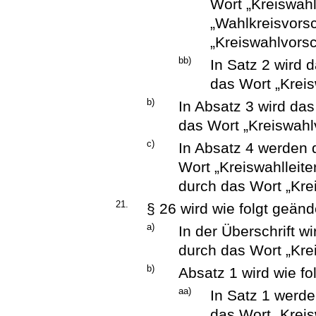
Wort „Kreiswahl
„Wahlkreisvors
„Kreiswahlvorsc
bb)
In Satz 2 wird 
das Wort „Kreis
b)
In Absatz 3 wird da
das Wort „Kreiswahl
c)
In Absatz 4 werden 
Wort „Kreiswahlleit
durch das Wort „Kre
21.
§ 26 wird wie folgt geänd
a)
In der Überschrift w
durch das Wort „Kre
b)
Absatz 1 wird wie fo
aa)
In Satz 1 werd
das Wort „Krei