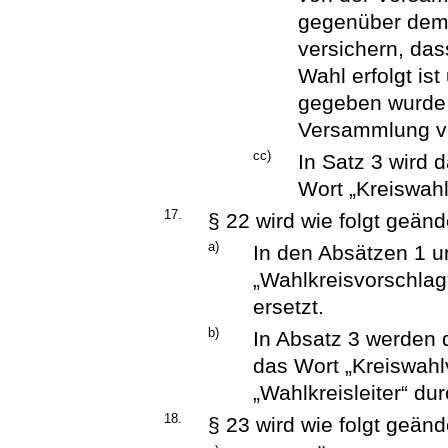
gegenüber dem K
versichern, da
Wahl erfolgt is
gegeben wurde,
Versammlung vo
cc)
In Satz 3 wird 
Wort „Kreiswahll
17.
§ 22 wird wie folgt geänd
a)
In den Absätzen 1 u
„Wahlkreisvorschlag
ersetzt.
b)
In Absatz 3 werden 
das Wort „Kreiswahl
„Wahlkreisleiter“ dur
18.
§ 23 wird wie folgt geänd