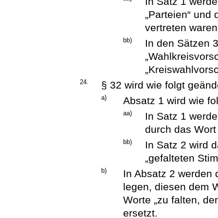
In Satz 1 wer
„Parteien“ und 
vertreten waren
bb)
In den Sätzen 3
„Wahlkreisvorsc
„Kreiswahlvorsc
24.
§ 32 wird wie folgt geänd
a)
Absatz 1 wird wie fo
aa)
In Satz 1 werde
durch das Wort „
bb)
In Satz 2 wird 
„gefalteten Stim
b)
In Absatz 2 werden 
legen, diesen dem W
Worte „zu falten, d
ersetzt.