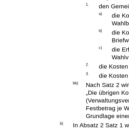
1.
den Gemei
a)
die Ko
Wahlb
b)
die Ko
Briefw
c)
die Er
Wahlv
2.
die Kosten 
3.
die Kosten
bb)
Nach Satz 2 wir
„Die übrigen K
(Verwaltungsve
Festbetrag je W
Grundlage einer
b)
In Absatz 2 Satz 1 