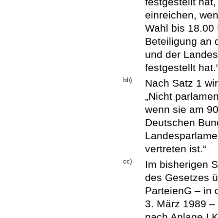
festgestellt ha
einreichen, wen
Wahl bis 18.00 
Beteiligung an 
und der Landes
festgestellt hat.
bb)
Nach Satz 1 wir
„Nicht parlament
wenn sie am 90
Deutschen Bund
Landesparlamen
vertreten ist.“
cc)
Im bisherigen S
des Gesetzes üb
ParteienG – in
3. März 1989 –
nach Anlage I Ka