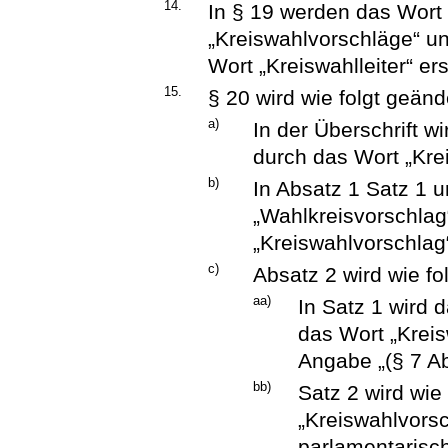
14.
In § 19 werden das Wort
„Kreiswahlvorschläge“ un
Wort „Kreiswahlleiter“ ers
15.
§ 20 wird wie folgt geänd
a)
In der Überschrift w
durch das Wort „Kre
b)
In Absatz 1 Satz 1 
„Wahlkreisvorschlag
„Kreiswahlvorschlag“
c)
Absatz 2 wird wie fo
aa)
In Satz 1 wird 
das Wort „Kreis
Angabe „(§ 7 Ab
bb)
Satz 2 wird wie 
„Kreiswahlvorsc
parlamentarisch