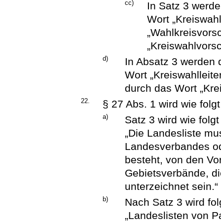
cc)
In Satz 3 werde
Wort „Kreiswahl
„Wahlkreisvors
„Kreiswahlvorsc
d)
In Absatz 3 werden 
Wort „Kreiswahlleit
durch das Wort „Kre
22.
§ 27 Abs. 1 wird wie folg
a)
Satz 3 wird wie folgt
„Die Landesliste m
Landesverbandes od
besteht, von den Vo
Gebietsverbände, di
unterzeichnet sein.“
b)
Nach Satz 3 wird fol
„Landeslisten von Pa