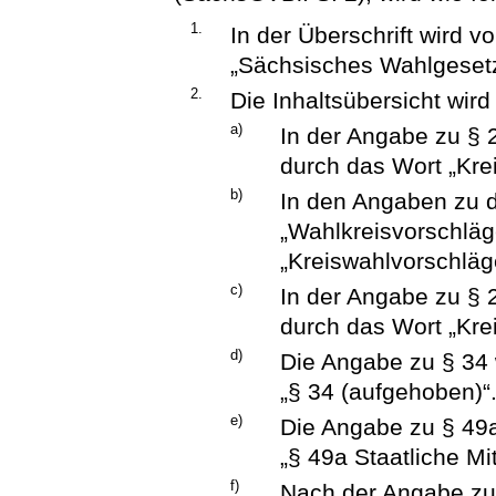
1.
In der Überschrift wird
„Sächsisches Wahlgesetz
2.
Die Inhaltsübersicht wird
a)
In der Angabe zu § 
durch das Wort „Kre
b)
In den Angaben zu d
„Wahlkreisvorschläg
„Kreiswahlvorschläge
c)
In der Angabe zu § 
durch das Wort „Kre
d)
Die Angabe zu § 34 w
„§ 34 (aufgehoben)“
e)
Die Angabe zu § 49a 
„§ 49a Staatliche Mi
f)
Nach der Angabe zu 