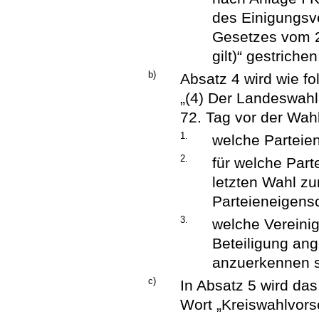
des Einigungsve
Gesetzes vom 2
gilt)“ gestrichen
b)
Absatz 4 wird wie fol
„(4) Der Landeswahl
72. Tag vor der Wahl
1.
welche Parteien
2.
für welche Par
letzten Wahl z
Parteieneigensch
3.
welche Vereinig
Beteiligung ang
anzuerkennen s
c)
In Absatz 5 wird da
Wort „Kreiswahlvorsc