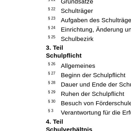
Grundsätze
§ 22
Schulträger
§ 23
Aufgaben des Schulträge
§ 24
Einrichtung, Änderung u
§ 25
Schulbezirk
3. Teil
Schulpflicht
§ 26
Allgemeines
§ 27
Beginn der Schulpflicht
§ 28
Dauer und Ende der Schu
§ 29
Ruhen der Schulpflicht
§ 30
Besuch von Förderschul
§ 3
Verantwortung für die Erf
4. Teil
Schulverhältnis