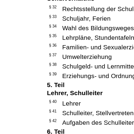
§ 32
Rechtsstellung der Schu
§ 33
Schuljahr, Ferien
§ 34
Wahl des Bildungswege
§ 35
Lehrpläne, Stundentafeln,
§ 36
Familien- und Sexualerz
§ 37
Umwelterziehung
§ 38
Schulgeld- und Lernmittel
§ 39
Erziehungs- und Ordn
5. Teil
Lehrer, Schulleiter
§ 40
Lehrer
§ 41
Schulleiter, Stellvertrete
§ 42
Aufgaben des Schulleite
6. Teil