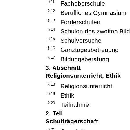
§ 11
Fachoberschule
§ 12
Berufliches Gymnasium
§ 13
Förderschulen
§ 14
Schulen des zweiten Bi
§ 15
Schulversuche
§ 16
Ganztagesbetreuung
§ 17
Bildungsberatung
3. Abschnitt
Religionsunterricht, Ethik
§ 18
Religionsunterricht
§ 19
Ethik
§ 20
Teilnahme
2. Teil
Schulträgerschaft
§ 21