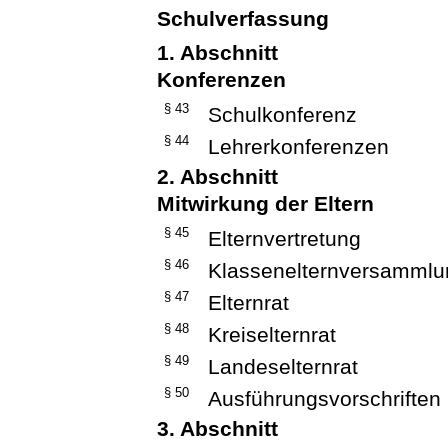
Schulverfassung
1. Abschnitt
Konferenzen
§ 43
Schulkonferenz
§ 44
Lehrerkonferenzen
2. Abschnitt
Mitwirkung der Eltern
§ 45
Elternvertretung
§ 46
Klassenelternversammlun
§ 47
Elternrat
§ 48
Kreiselternrat
§ 49
Landeselternrat
§ 50
Ausführungsvorschriften
3. Abschnitt