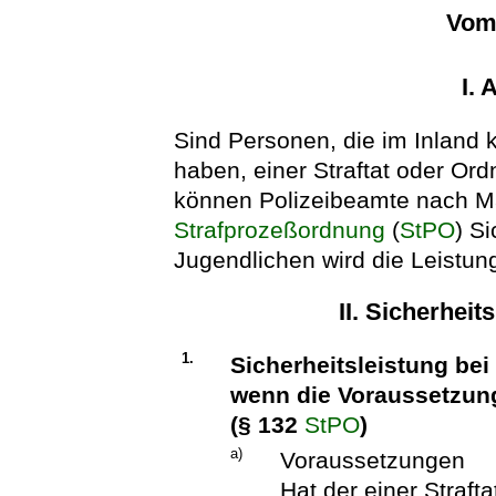
Vom 
I.
Sind Personen, die im Inland 
haben, einer Straftat oder Ord
können Polizeibeamte nach M
Strafprozeßordnung
(
StPO
) S
Jugendlichen wird die Leistung
II. Sicherheit
1.
Sicherheitsleistung bei
wenn die Voraussetzung
(§ 132
StPO
)
a)
Voraussetzungen
Hat der einer Straft