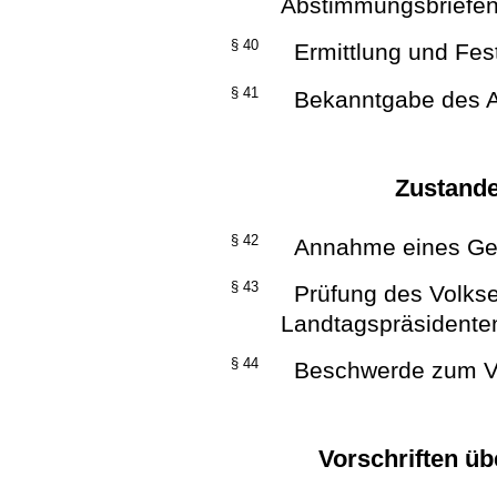
Abstimmungsbriefe
§ 40
Ermittlung und Fes
§ 41
Bekanntgabe des A
Zustand
§ 42
Annahme eines Ges
§ 43
Prüfung des Volkse
Landtagspräsidente
§ 44
Beschwerde zum Ve
Vorschriften ü