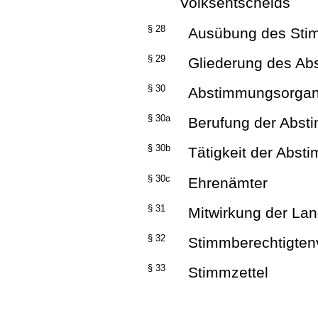
Volksentscheids
§ 28
Ausübung des Sti
§ 29
Gliederung des Ab
§ 30
Abstimmungsorga
§ 30a
Berufung der Abst
§ 30b
Tätigkeit der Abst
§ 30c
Ehrenämter
§ 31
Mitwirkung der La
§ 32
Stimmberechtigtenv
§ 33
Stimmzettel