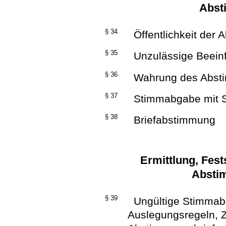
Abst
§ 34
Öffentlichkeit der
§ 35
Unzulässige Beein
§ 36
Wahrung des Abst
§ 37
Stimmabgabe mit S
§ 38
Briefabstimmung
Ermittlung, Fes
Absti
§ 39
Ungültige Stimmab
Auslegungsregeln, 