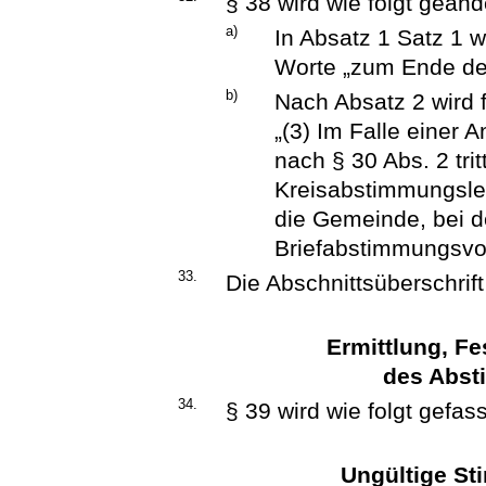
§ 38 wird wie folgt geänd
a)
In Absatz 1 Satz 1 w
Worte „zum Ende der
b)
Nach Absatz 2 wird 
„(3) Im Falle einer
nach § 30 Abs. 2 trit
Kreisabstimmungslei
die Gemeinde, bei d
Briefabstimmungsvors
33.
Die Abschnittsüberschrif
Ermittlung, F
des Abst
34.
§ 39 wird wie folgt gefass
Ungültige S