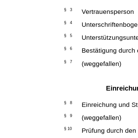
§ 3
Vertrauensperson
§ 4
Unterschriftenbog
§ 5
Unterstützungsunte
§ 6
Bestätigung durch
§ 7
(weggefallen)
Einreichu
§ 8
Einreichung und S
§ 9
(weggefallen)
§ 10
Prüfung durch den 