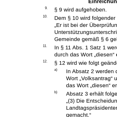
Einreichun
9.
§ 9 wird aufgehoben.
10.
Dem § 10 wird folgender 
„Er ist bei der Überprüfun
Unterstützungsunterschri
Gemeinde gemäß § 6 ge
11.
In § 11 Abs. 1 Satz 1 we
durch das Wort „diesen“ 
12.
§ 12 wird wie folgt geänd
a)
In Absatz 2 werden 
Wort „Volksantrag“ 
das Wort „diesen“ er
b)
Absatz 3 erhält fol
„(3) Die Entscheidu
Landtagspräsidente
gemacht.“