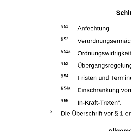
Schl
§ 51
Anfechtung
§ 52
Verordnungsermäc
§ 52a
Ordnungswidrigkei
§ 53
Übergangsregelun
§ 54
Fristen und Termin
§ 54a
Einschränkung von
§ 55
In-Kraft-Treten“.
2.
Die Überschrift vor § 1 e
Allgem