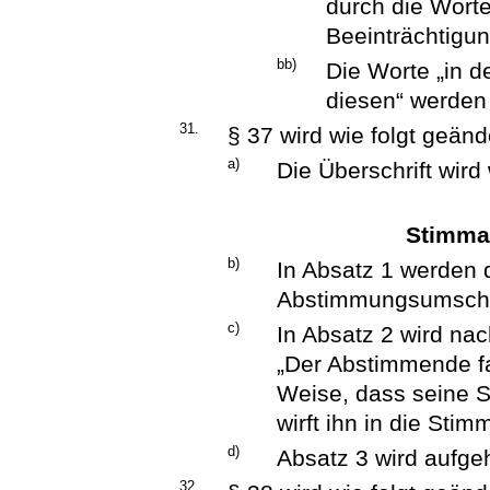
durch die Worte
Beeinträchtigun
bb)
Die Worte „in 
diesen“ werden 
31.
§ 37 wird wie folgt geänd
a)
Die Überschrift wird 
Stimma
b)
In Absatz 1 werden 
Abstimmungsumschlä
c)
In Absatz 2 wird nac
„Der Abstimmende fa
Weise, dass seine S
wirft ihn in die Stim
d)
Absatz 3 wird aufge
32.