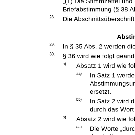
„(1) Die Stimmzettel und
Briefabstimmung (§ 38 Ab
28.
Die Abschnittsüberschrif
Abst
29.
In § 35 Abs. 2 werden di
30.
§ 36 wird wie folgt geänd
a)
Absatz 1 wird wie fo
aa)
In Satz 1 werde
Abstimmungsums
ersetzt.
bb)
In Satz 2 wird
durch das Wort 
b)
Absatz 2 wird wie fo
aa)
Die Worte „dur