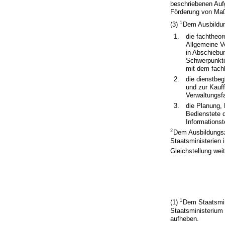
beschriebenen Au
Förderung von Maßn
1
(3)
Dem Ausbildun
1.
die fachtheor
Allgemeine V
in Abschiebu
Schwerpunkte
mit dem fach
2.
die dienstbe
und zur Kauf
Verwaltungsf
3.
die Planung,
Bedienstete d
Informationst
2
Dem Ausbildungsz
Staatsministerien
Gleichstellung we
1
(1)
Dem Staatsmin
Staatsministerium 
aufheben.