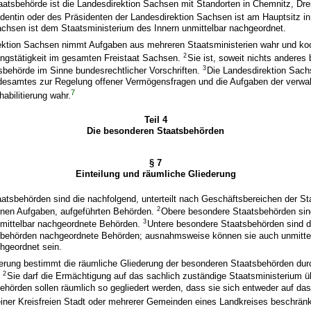
aatsbehörde ist die Landesdirektion Sachsen mit Standorten in Chemnitz, Dre
identin oder des Präsidenten der Landesdirektion Sachsen ist am Hauptsitz 
achsen ist dem Staatsministerium des Innern unmittelbar nachgeordnet.
ektion Sachsen nimmt Aufgaben aus mehreren Staatsministerien wahr und koor
2
ungstätigkeit im gesamten Freistaat Sachsen.
Sie ist, soweit nichts anderes 
3
sbehörde im Sinne bundesrechtlicher Vorschriften.
Die Landesdirektion Sach
esamtes zur Regelung offener Vermögensfragen und die Aufgaben der verwal
7
abilitierung wahr.
Teil 4
Die besonderen Staatsbehörden
§ 7
Einteilung und räumliche Gliederung
tsbehörden sind die nachfolgend, unterteilt nach Geschäftsbereichen der St
2
en Aufgaben, aufgeführten Behörden.
Obere besondere Staatsbehörden sin
3
mittelbar nachgeordnete Behörden.
Untere besondere Staatsbehörden sind 
behörden nachgeordnete Behörden; ausnahmsweise können sie auch unmittel
hgeordnet sein.
ierung bestimmt die räumliche Gliederung der besonderen Staatsbehörden dur
2
.
Sie darf die Ermächtigung auf das sachlich zuständige Staatsministerium 
hörden sollen räumlich so gegliedert werden, dass sie sich entweder auf das
einer Kreisfreien Stadt oder mehrerer Gemeinden eines Landkreises beschrän