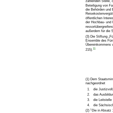
zahlenden Stelle,
Beteiligung von F
die Behörden und 
Reisekostenvergütu
öffentlichen Intere
der Hochbau- und 
ressortübergreif
außerdem für die 
(3) Die Stiftung „
Ensemble des Fürs
Übereinkommens vo
11
215).
(1) Dem Staatsmini
nachgeordnet
1.
die Justizvol
2.
das Ausbildu
3.
die Leitstell
4.
die Sächsisch
1
(2)
Die in Absatz