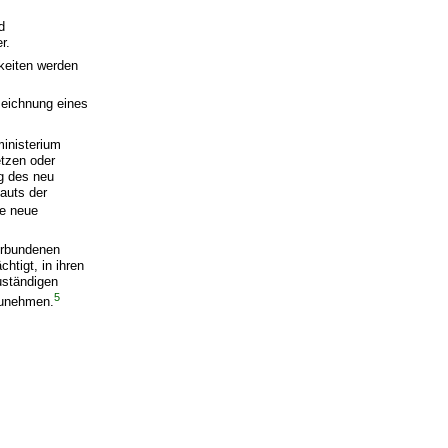
d
r.
keiten werden
zeichnung eines
ministerium
etzen oder
g des neu
auts der
ne neue
erbundenen
htigt, in ihren
uständigen
5
zunehmen.