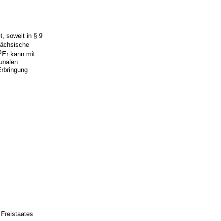
, soweit in § 9
Sächsische
3
Er kann mit
munalen
Erbringung
 Freistaates