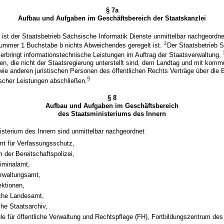
§ 7a
Aufbau und Aufgaben im Geschäftsbereich der Staatskanzlei
 ist der Staatsbetrieb Sächsische Informatik Dienste unmittelbar nachgeordnet
2
ummer 1 Buchstabe b nichts Abweichendes geregelt ist.
Der Staatsbetrieb 
 erbringt informationstechnische Leistungen im Auftrag der Staatsverwaltung.
en, die nicht der Staatsregierung unterstellt sind, dem Landtag und mit kom
ie anderen juristischen Personen des öffentlichen Rechts Verträge über die 
9
scher Leistungen abschließen.
§ 8
Aufbau und Aufgaben im Geschäftsbereich
des Staatsministeriums des Innern
sterium des Innern sind unmittelbar nachgeordnet
t für Verfassungsschutz,
 der Bereitschaftspolizei,
iminalamt,
erwaltungsamt,
ektionen,
sche Landesamt,
he Staatsarchiv,
e für öffentliche Verwaltung und Rechtspflege (FH), Fortbildungszentrum des