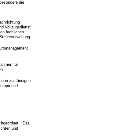
sbesondere die
achrichtung
nd Vollzugsdienst
en fachlichen
 Steuerverwaltung
 Büromanagement
nahmen für
en
fbahn zuständigen
Europa und
2
achgeordnet.
Das
ichten und