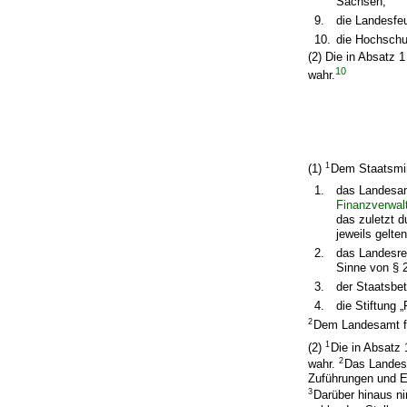
Sachsen,
9.
die Landesfe
10.
die Hochschu
(2) Die in Absatz
10
wahr.
1
(1)
Dem Staatsmin
1.
das Landesam
Finanzverwal
das zuletzt d
jeweils gelt
2.
das Landesre
Sinne von § 
3.
der Staatsbe
4.
die Stiftung
2
Dem Landesamt fü
1
(2)
Die in Absatz
2
wahr.
Das Landesa
Zuführungen und E
3
Darüber hinaus n