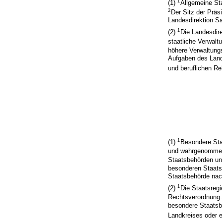
1
(1)
Allgemeine St
2
Der Sitz der Präs
Landesdirektion S
1
(2)
Die Landesdir
staatliche Verwalt
höhere Verwaltung
Aufgaben des Land
und beruflichen Reh
1
(1)
Besondere Staa
und wahrgenommen
Staatsbehörden un
besonderen Staats
Staatsbehörde nac
1
(2)
Die Staatsreg
Rechtsverordnung
besondere Staatsbe
Landkreises oder 