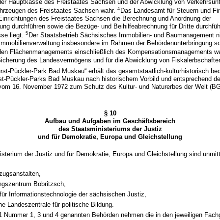
 der Hauptkasse des Freistaates Sachsen und der Abwicklung von Verkehrsunf
4
ahrzeugen des Freistaates Sachsen wahr.
Das Landesamt für Steuern und Fi
Einrichtungen des Freistaates Sachsen die Berechnung und Anordnung der
ng durchführen sowie die Bezüge- und Beihilfeabrechnung für Dritte durchfü
5
sse liegt.
Der Staatsbetrieb Sächsisches Immobilien- und Baumanagement n
Immobilienverwaltung insbesondere im Rahmen der Behördenunterbringung s
enden Flächenmanagements einschließlich des Kompensationsmanagements w
Sicherung des Landesvermögens und für die Abwicklung von Fiskalerbschafte
Fürst-Pückler-Park Bad Muskau“ erhält das gesamtstaatlich-kulturhistorisch b
t-Pückler-Parks Bad Muskau nach historischem Vorbild und entsprechend den
m 16. November 1972 zum Schutz des Kultur- und Naturerbes der Welt (BGB
§ 10
Aufbau und Aufgaben im Geschäftsbereich
des Staatsministeriums der Justiz
und für Demokratie, Europa und Gleichstellung
sterium der Justiz und für Demokratie, Europa und Gleichstellung sind unmitt
lzugsanstalten,
ngszentrum Bobritzsch,
e für Informationstechnologie der sächsischen Justiz,
e Landeszentrale für politische Bildung.
 1 Nummer 1, 3 und 4 genannten Behörden nehmen die in den jeweiligen Fac