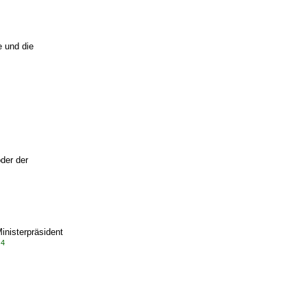
e und die
der der
inisterpräsident
4
.