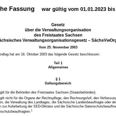
che Fassung
war gültig vom 01.01.2023 bis
Gesetz
über die Verwaltungsorganisation
des Freistaates Sachsen
ächsisches Verwaltungsorganisationsgesetz – SächsVwOr
Vom 25. November 2003
ndtag hat am 16. Oktober 2003 das folgende Gesetz beschlossen:
Teil 1
Allgemeines
§ 1
Geltungsbereich
gilt für die Behörden des Freistaates Sachsen (Staatsbehörden).
gilt nicht für die Organe der Rechtspflege, den Rechnungshof, den Verfassun
en, die Verwaltung des Landtages, die Sächsische Landesbeauftragte oder d
n zur Aufarbeitung der SED-Diktatur und die Sächsische Datenschutzbeauftra
1
schutzbeauftragten.