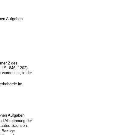
enen Aufgaben
mmer 2 des
I S. 846, 1202),
worden ist, in der
erbehörde im
benen Aufgaben
und Abrechnung der
staates Sachsen.
r Bezüge