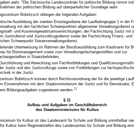
2
fgaben wahr.
Die Sächsische Landeszentrale für politische Bildung nimmt in
ahmen der politischen Bildung auf überparteilicher Grundlage wahr.
gszentrum Bobritzsch obliegen die folgenden Aufgaben:
etische Ausbildung der zweiten Einstiegsebene der Laufbahngruppe 1 in der F
erwaltung mit den fachlichen Schwerpunkten allgemeiner Verwaltungsdienst u
ngshaft- und Ausreisegewahrsamseinrichtungen, der Fachrichtung Justiz mit d
n Justizdienst und Justizvollzugsdienst sowie der Fachrichtung Finanz- und
lichen Schwerpunkt Steuerverwaltungsdienst,
gleitende Unterweisung im Rahmen der Berufsausbildung zum Kaufmann für
frau für Büromanagement sowie zum Verwaltungsfachangestellten und zur
achangestellten in Staatsbehörden,
 Durchführung und Abwicklung von Fachfortbildungen und Qualifizierungsmaß
er Justiz und des Justizvollzugs sowie von Fortbildungen zur fachspezifisch
echnik in der Justiz.
entrum Bobritzsch können durch Rechtsverordnung der für die jeweilige Lau
 im Einvernehmen mit dem Staatsministerium der Justiz und für Demokratie, 
12
itere Bildungsaufgaben zugewiesen werden.
§ 11
Aufbau und Aufgaben im Geschäftsbereich
des Staatsministeriums für Kultus
isterium für Kultus ist das Landesamt für Schule und Bildung unmittelbar n
für Kultus kann Regionalstellen des Landesamtes für Schule und Bildung einr