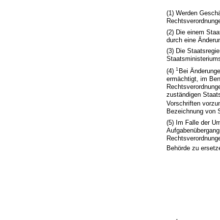
(1) Werden Geschä
Rechtsverordnunge
(2) Die einem Sta
durch eine Änderun
(3) Die Staatsregi
Staatsministerium
1
(4)
Bei Änderunge
ermächtigt, im Be
Rechtsverordnunge
zuständigen Staat
Vorschriften vorz
Bezeichnung von St
(5) Im Falle der 
Aufgabenübergangs 
Rechtsverordnunge
Behörde zu ersetz