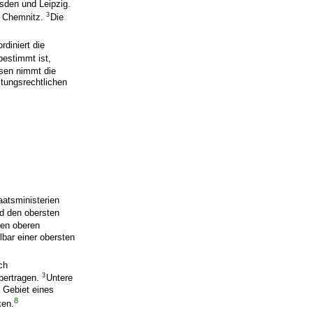
sden und Leipzig.
3
in Chemnitz.
Die
diniert die
bestimmt ist,
sen nimmt die
tungsrechtlichen
aatsministerien
d den obersten
den oberen
bar einer obersten
ch
3
übertragen.
Untere
 Gebiet eines
8
ken.