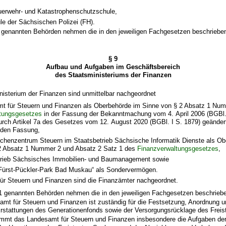
uerwehr- und Katastrophenschutzschule,
le der Sächsischen Polizei (FH).
 1 genannten Behörden nehmen die in den jeweiligen Fachgesetzen beschrieb
§ 9
Aufbau und Aufgaben im Geschäftsbereich
des Staatsministeriums der Finanzen
isterium der Finanzen sind unmittelbar nachgeordnet
t für Steuern und Finanzen als Oberbehörde im Sinne von § 2 Absatz 1 Nu
tungsgesetzes
in der Fassung der Bekanntmachung vom 4. April 2006 (BGBl. 
urch Artikel 7a des Gesetzes vom 12. August 2020 (BGBl. I S. 1879) geändert 
enden Fassung,
chenzentrum Steuern im Staatsbetrieb Sächsische Informatik Dienste als Ob
2 Absatz 1 Nummer 2 und Absatz 2 Satz 1 des
Finanzverwaltungsgesetzes
,
trieb Sächsisches Immobilien- und Baumanagement sowie
 „Fürst-Pückler-Park Bad Muskau“ als Sondervermögen.
r Steuern und Finanzen sind die Finanzämter nachgeordnet.
 1 genannten Behörden nehmen die in den jeweiligen Fachgesetzen beschrie
mt für Steuern und Finanzen ist zuständig für die Festsetzung, Anordnung 
rstattungen des Generationenfonds sowie der Versorgungsrücklage des Frei
immt das Landesamt für Steuern und Finanzen insbesondere die Aufgaben de