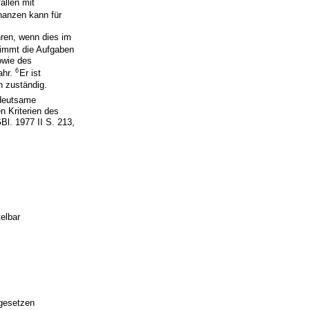
ällen mit
nanzen kann für
hren, wenn dies im
immt die Aufgaben
owie des
6
ahr.
Er ist
n zuständig.
edeutsame
 Kriterien des
l. 1977 II S. 213,
elbar
hgesetzen