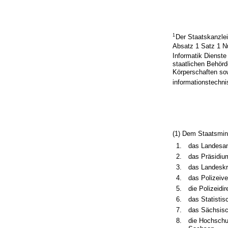
1
Der Staatskanzlei
Absatz 1 Satz 1 N
Informatik Dienste
staatlichen Behörd
Körperschaften sow
informationstechni
(1) Dem Staatsmini
1.
das Landesam
2.
das Präsidium
3.
das Landeskr
4.
das Polizeiv
5.
die Polizeidir
6.
das Statisti
7.
das Sächsisc
8.
die Hochschul