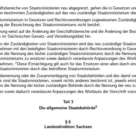
ftsbereiche von Staatsministerien neu abgegrenzt, gehen die in Gesetzen un
n bestimmten Zuständigkeiten auf das neu zuständige Staatsministerium übe
atsministerium in Gesetzen und Rechtsverordnungen zugewiesenen Zuständig
g der Bezeichnung des Staatsministeriums nicht berührt.
erung weist auf die Änderung der Geschäftsbereiche und die Änderung der Be
s im Sächsischen Gesetz- und Verordnungsblatt hin.
n der Zuständigkeiten von Staatsministerien wird das neu zuständige Staats
nehmen mit den beteiligten Staatsministerien durch Rechtsverordnung in Ges
n die Nennung des bisher zuständigen Staatsministeriums durch die Nennun
sministeriums zu ersetzen sowie dadurch veranlasste Anpassungen des Wortl
2
unehmen.
Diese Ermächtigung gilt auch für das Ersetzen einer alten durch ei
aatsministerien durch das betroffene Staatsministerium.
Umbenennung oder der Zusammenlegung von Staatsbehörden und des damit v
sind die Staatsministerien, soweit nichts anderes bestimmt ist, jeweils ermäc
n die Nennung der bisher zuständigen Behörde durch die Nennung der neu z
en sowie dadurch veranlasste Anpassungen des Wortlauts der Vorschrift vor
Teil 3
6
Die allgemeine Staatsbehörde
§ 6
Landesdirektion Sachsen