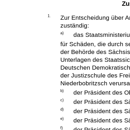
Zu
1.
Zur Entscheidung über A
zuständig:
a)
das Staatsministeri
für Schäden, die durch s
der Behörde des Sächsis
Unterlagen des Staatssi
Deutschen Demokratisch
der Justizschule des Fr
Niederbobritzsch verursa
b)
der Präsident des O
c)
der Präsident des S
d)
der Präsident des S
e)
der Präsident des S
f)
der Präsident des S