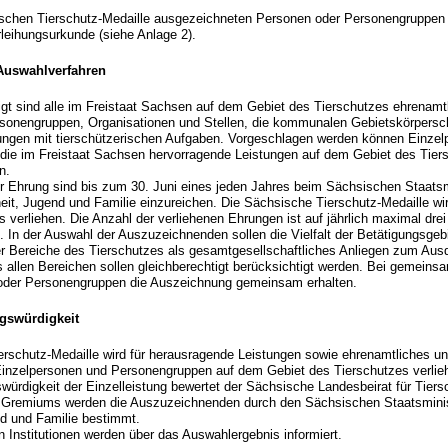
ischen Tierschutz-Medaille ausgezeichneten Personen oder Personengruppen 
rleihungsurkunde (siehe Anlage 2).
Auswahlverfahren
gt sind alle im Freistaat Sachsen auf dem Gebiet des Tierschutzes ehrenamtl
sonengruppen, Organisationen und Stellen, die kommunalen Gebietskörpersc
tungen mit tierschützerischen Aufgaben. Vorgeschlagen werden können Einzel
die im Freistaat Sachsen hervorragende Leistungen auf dem Gebiet des Tier
n.
r Ehrung sind bis zum 30. Juni eines jeden Jahres beim Sächsischen Staatsm
it, Jugend und Familie einzureichen. Die Sächsische Tierschutz-Medaille wir
s verliehen. Die Anzahl der verliehenen Ehrungen ist auf jährlich maximal drei
. In der Auswahl der Auszuzeichnenden sollen die Vielfalt der Betätigungsgeb
er Bereiche des Tierschutzes als gesamtgesellschaftliches Anliegen zum Au
s allen Bereichen sollen gleichberechtigt berücksichtigt werden. Bei geme
der Personengruppen die Auszeichnung gemeinsam erhalten.
swürdigkeit
rschutz-Medaille wird für herausragende Leistungen sowie ehrenamtliches un
nzelpersonen und Personengruppen auf dem Gebiet des Tierschutzes verlie
ürdigkeit der Einzelleistung bewertet der Sächsische Landesbeirat für Tiers
 Gremiums werden die Auszuzeichnenden durch den Sächsischen Staatsminist
d und Familie bestimmt.
 Institutionen werden über das Auswahlergebnis informiert.