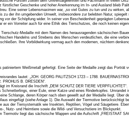
eutsche Fürsten zollten dem Universalgelehrten und Fachmann in vielen Disz
 fürstlicher Geschenke und hoher Anerkennung im In- und Ausland blieb Pali
reu. Eine seiner Lebensmaximen war, „so viel Gutes zu tun und zu wirken, a
is zu der ihn umgebenden Umwelt, insbesondere zur belebten Natur, spiegelt 
ung vor der Schöpfung wider. In seiner von Bescheidenheit geprägten Lebens
 er ein Vorreiter auch für eine Ethik des Tierschutzes, die noch keinen eigen
r Tierschutz-Medaille mit dem Namen des herausragenden sächsischen Bauern
thischen Handelns und Strebens des Menschen verdeutlichen, die eine verbin
inschließen. Ihre Vorbildwirkung vermag auch den modernen, nüchtern denke
us patiniertem Weißmetall gefertigt. Eine Seite der Medaille zeigt das Porträt
s Kreisrandes lautet: „JOH. GEORG PALITZSCH 1723 – 1788. BAUERNASTR
 PROHLIS B. DRESDEN“.
trägt im Kreisrand die Inschrift „DEM SCHUTZ DER TIERE VERPFLICHTET“. Di
s Schmetterlings, einer Eule, einer Katze und eines Rinderkopfes. Umrandet ist
eine Schlange, deren Körper nach oben gewellt auf der Medaille liegt. Über 
Maus eingefügt (siehe Anlage 1). Die Auswahl der Tiermotive berücksichtigt bei
tte aus der Tiersystematik wie Insekten, Reptilien, Vögel und Säugetiere. Ebe
s-, Nutz- und Heimtiere sowie die Wild- und Versuchstiere im Blickpunkt.
dem Tiermotiv liegt das sächsische Wappen und die Aufschrift „FREISTAAT 