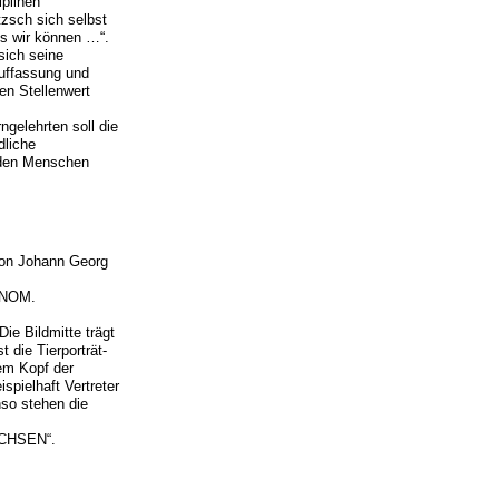
iplinen
tzsch sich selbst
ls wir können …“.
sich seine
auffassung und
en Stellenwert
gelehrten soll die
dliche
nden Menschen
 von Johann Georg
ONOM.
e Bildmitte trägt
 die Tierporträt-
dem Kopf der
spielhaft Vertreter
nso stehen die
SACHSEN“.