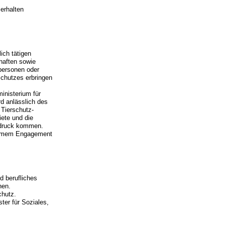
erhalten
ich tätigen
haften sowie
personen oder
schutzes erbringen
inisterium für
d anlässlich des
 Tierschutz-
iete und die
sdruck kommen.
insamem Engagement
d berufliches
hen.
chutz.
er für Soziales,