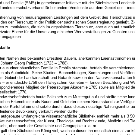
d und Familie (SMS) in gemeinsamer Initiative mit der Sächsischen Landest
andestierschutzverband für besondere Verdienste auf dem Gebiet des Tiers
nerkennung von herausragenden Leistungen auf dem Gebiet des Tierschutzes is
den der Tierschutz in der Politik der sächsischen Staatsregierung genießt. Zie
n zu motivieren, die sich im organisierten Tierschutz, aber auch auf staatlic
privater Ebene für die Umsetzung ethischer Wertvorstellungen zu Gunsten uns
r engagieren.
aille
t den Namen des bekannten Dresdner Bauern, anerkannten Laienastronomen u
 Johann Georg Palitzsch (1723 – 1788).
er aus einer bäuerlichen Familie in Prohlis stammte, betrieb die verschiedenen
en als Autodidakt. Seine Studien, Beobachtungen, Sammlungen und Veröffent
em Gebiet der Landwirtschaft und Botanik sowie in den Naturwissenschaften 
e – er entdeckte 1758 den Halleyschen Kometen –, fanden Beachtung und Wür
spondierendes Mitglied der Petersburger Akademie 1785 sowie als Mitglied de
ellschaft 1770.
ndwirtschaftsbetrieb baute Palitzsch zum Mustergut auf und stellte seine land
ichen Erkenntnisse als Bauer und Gelehrter seinem Berufsstand zur Verfügung
der Kartoffel ein und setzte durch, dass dieses neuartige Nahrungsmittel a
leidende Bevölkerung verkauft werden durfte.
 aufgebaute umfangreiche wissenschaftliche Bibliothek enthielt mehr als 3 5
 Naturwissenschaften, der Kunst, Theologie und Rechtskunde, Medizin und Ti
ucht, aber auch der Geschichte und Geographie u. a. m.
t galt dem Sächsischen König viel, weshalb dieser ihn monatlich einmal zur kö