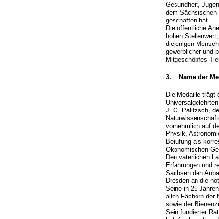
Gesundheit, Jugen
dem Sächsischen L
geschaffen hat.
Die öffentliche A
hohen Stellenwert, 
diejenigen Mensche
gewerblicher und 
Mitgeschöpfes Tie
3. Name der Med
Die Medaille träg
Universalgelehrten
J. G. Palitzsch, d
Naturwissenschaft
vornehmlich auf d
Physik, Astronomi
Berufung als korre
Ökonomischen Ges
Den väterlichen La
Erfahrungen und re
Sachsen den Anbau 
Dresden an die not
Seine in 25 Jahren
allen Fächern der
sowie der Bienenz
Sein fundierter Ra