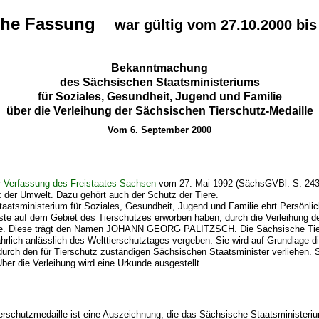
che Fassung
war gültig vom 27.10.2000 bis
Bekanntmachung
des Sächsischen Staatsministeriums
für Soziales, Gesundheit, Jugend und Familie
über die Verleihung der Sächsischen Tierschutz-Medaille
Vom 6. September 2000
r
Verfassung des Freistaates Sachsen
vom 27. Mai 1992 (SächsGVBl. S. 243)
 der Umwelt. Dazu gehört auch der Schutz der Tiere.
atsministerium für Soziales, Gesundheit, Jugend und Familie ehrt Persönlic
ste auf dem Gebiet des Tierschutzes erworben haben, durch die Verleihung 
lle. Diese trägt den Namen JOHANN GEORG PALITZSCH. Die Sächsische Tie
jährlich anlässlich des Welttierschutztages vergeben. Sie wird auf Grundlage d
rch den für Tierschutz zuständigen Sächsischen Staatsminister verliehen. 
er die Verleihung wird eine Urkunde ausgestellt.
rschutzmedaille ist eine Auszeichnung, die das Sächsische Staatsministeriu