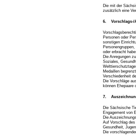
Die mit der Sächs
zusätzlich eine Ve
6. Vorschlags-/
Vorschlagsberechti
Personen oder Per
sonstigen Einrich
Personengruppen, 
oder erbracht habe
Die Anregungen zu
Soziales, Gesundhe
Welttierschutztage
Medaillen begrenzt
Verschiedenheit d
Die Vorschläge au
können Ehepaare o
7. Auszeichnung
Die Sächsische Tie
Engagement von Ei
Die Auszeichnungsw
Auf Vorschlag des
Gesundheit, Jugen
Die vorschlagenden