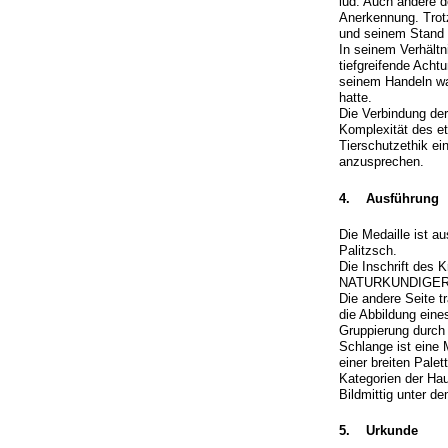
lud. Auch andere d
Anerkennung. Trotz
und seinem Stand t
In seinem Verhältn
tiefgreifende Acht
seinem Handeln war
hatte.
Die Verbindung de
Komplexität des e
Tierschutzethik e
anzusprechen.
4. Ausführung
Die Medaille ist a
Palitzsch.
Die Inschrift de
NATURKUNDIGER.
Die andere Seite 
die Abbildung eine
Gruppierung durch 
Schlange ist eine 
einer breiten Pale
Kategorien der Hau
Bildmittig unter 
5. Urkunde