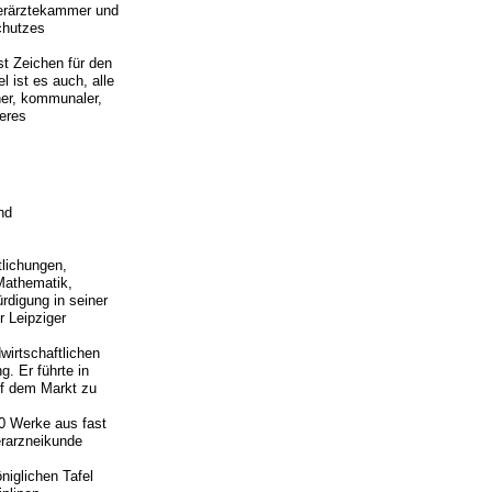
ierärztekammer und
chutzes
t Zeichen für den
l ist es auch, alle
her, kommunaler,
eres
nd
lichungen,
Mathematik,
digung in seiner
r Leipziger
wirtschaftlichen
. Er führte in
uf dem Markt zu
00 Werke aus fast
erarzneikunde
niglichen Tafel