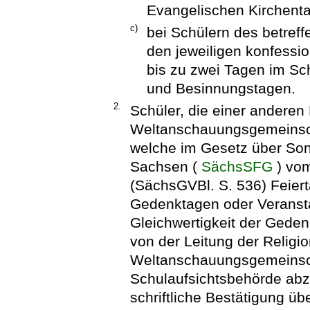
Evangelischen Kirchent
c)
bei Schülern des betref
den jeweiligen konfessio
bis zu zwei Tagen im Sch
und Besinnungstagen.
2.
Schüler, die einer anderen 
Weltanschauungsgemeinscha
welche im Gesetz über Son
Sachsen (
SächsSFG
) vo
(SächsGVBl. S. 536) Feier
Gedenktagen oder Veransta
Gleichwertigkeit der Geden
von der Leitung der Religi
Weltanschauungsgemeinsch
Schulaufsichtsbehörde ab
schriftliche Bestätigung üb