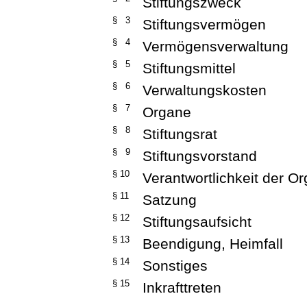
Stiftungszweck
§ 3
Stiftungsvermögen
§ 4
Vermögensverwaltung
§ 5
Stiftungsmittel
§ 6
Verwaltungskosten
§ 7
Organe
§ 8
Stiftungsrat
§ 9
Stiftungsvorstand
§ 10
Verantwortlichkeit der O
§ 11
Satzung
§ 12
Stiftungsaufsicht
§ 13
Beendigung, Heimfall
§ 14
Sonstiges
§ 15
Inkrafttreten