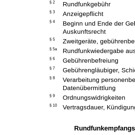
§ 2
Rundfunkgebühr
§ 3
Anzeigepflicht
§ 4
Beginn und Ende der Geb
Auskunftsrecht
§ 5
Zweitgeräte, gebührenbef
§ 5a
Rundfunkwiedergabe aus
§ 6
Gebührenbefreiung
§ 7
Gebührengläubiger, Schic
§ 8
Verarbeitung personenbe
Datenübermittlung
§ 9
Ordnungswidrigkeiten
§ 10
Vertragsdauer, Kündigun
Rundfunkempfangsg