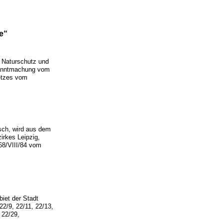
e“
r Naturschutz und
kanntmachung vom
setzes vom
sch, wird aus dem
irkes Leipzig,
68/VIII/84 vom
iet der Stadt
22/9, 22/11, 22/13,
 22/29,