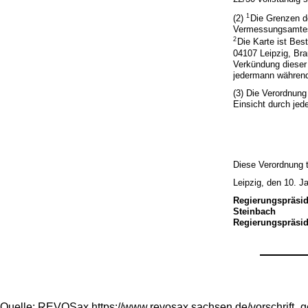
1
(2)
Die Grenzen d
Vermessungsamtes 
2
Die Karte ist Bes
04107 Leipzig, Br
Verkündung dieser
jedermann während 
(3) Die Verordnung
Einsicht durch jed
Diese Verordnung tr
Leipzig, den 10. J
Regierungspräsi
Steinbach
Regierungspräsid
Quelle: REVOSax https://www.revosax.sachsen.de/vorschrift_