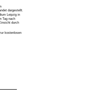
en
det dargestellt.
ium Leipzig in
en Tag nach
insicht durch
 zur kostenlosen