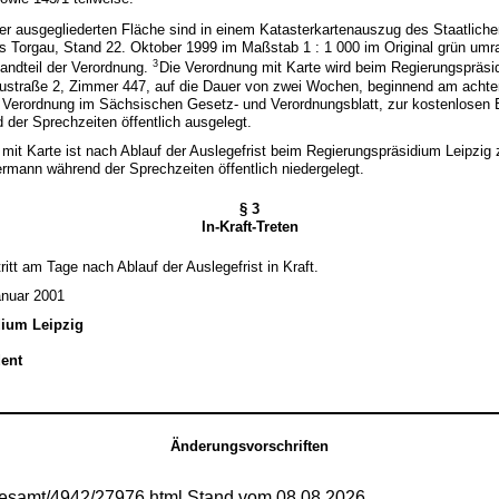
er ausgegliederten Fläche sind in einem Katasterkartenauszug des Staatlich
Torgau, Stand 22. Oktober 1999 im Maßstab 1 : 1 000 im Original grün umran
3
tandteil der Verordnung.
Die Verordnung mit Karte wird beim Regierungspräsid
austraße 2, Zimmer 447, auf die Dauer von zwei Wochen, beginnend am acht
 Verordnung im Sächsischen Gesetz- und Verordnungsblatt, zur kostenlosen E
der Sprechzeiten öffentlich ausgelegt.
 mit Karte ist nach Ablauf der Auslegefrist beim Regierungspräsidium Leipzig
ermann während der Sprechzeiten öffentlich niedergelegt.
§ 3
In-Kraft-Treten
itt am Tage nach Ablauf der Auslegefrist in Kraft.
anuar 2001
dium Leipzig
ent
Änderungsvorschriften
gesamt/4942/27976.html Stand vom 08.08.2026