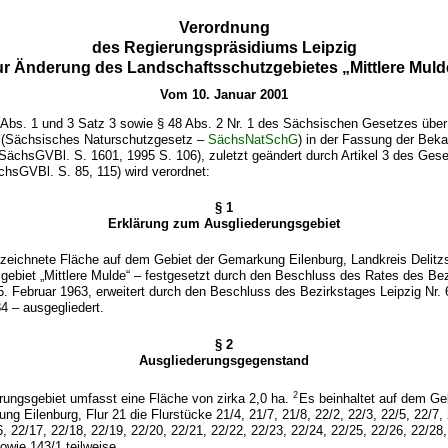
Verordnung
des Regierungspräsidiums Leipzig
ur Änderung des Landschaftsschutzgebietes „Mittlere Muld
Vom 10. Januar 2001
 Abs. 1 und 3 Satz 3 sowie § 48 Abs. 2 Nr. 1 des Sächsischen Gesetzes übe
 (Sächsisches Naturschutzgesetz –
SächsNatSchG
) in der Fassung der Be
(SächsGVBl. S. 1601, 1995 S. 106), zuletzt geändert durch Artikel 3 des Ge
hsGVBl. S. 85, 115) wird verordnet:
§ 1
Erklärung zum Ausgliederungsgebiet
bezeichnete Fläche auf dem Gebiet der Gemarkung Eilenburg, Landkreis Delitz
ebiet „Mittlere Mulde“ – festgesetzt durch den Beschluss des Rates des Bez
. Februar 1963, erweitert durch den Beschluss des Bezirkstages Leipzig Nr. 
4 – ausgegliedert.
§ 2
Ausgliederungsgegenstand
2
rungsgebiet umfasst eine Fläche von zirka 2,0 ha.
Es beinhaltet auf dem Geb
g Eilenburg, Flur 21 die Flurstücke 21/4, 21/7, 21/8, 22/2, 22/3, 22/5, 22/7, 
6, 22/17, 22/18, 22/19, 22/20, 22/21, 22/22, 22/23, 22/24, 22/25, 22/26, 22/28,
owie 143/1 teilweise.