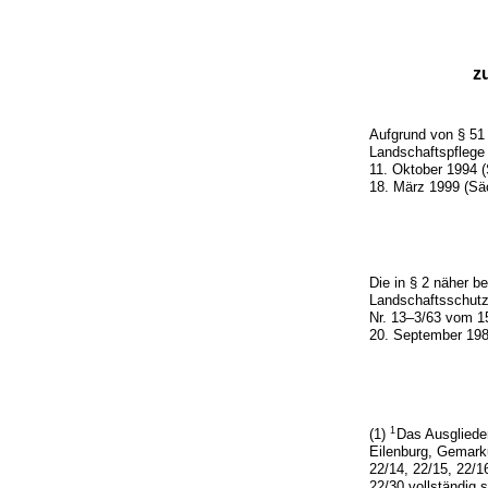
z
Aufgrund von § 51
Landschaftspflege
11. Oktober 1994 
18. März 1999 (Säc
Die in § 2 näher 
Landschaftsschutzg
Nr. 13–3/63 vom 15
20. September 198
1
(1)
Das Ausgliede
Eilenburg, Gemarkun
22/14, 22/15, 22/1
22/30 vollständig s