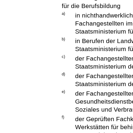
für die Berufsbildung
a)
in nichthandwerkli
Fachangestellten im
Staatsministerium fü
b)
in Berufen der Land
Staatsministerium f
c)
der Fachangestellte
Staatsministerium de
d)
der Fachangestellte
Staatsministerium d
e)
der Fachangestellte
Gesundheitsdienstbe
Soziales und Verbra
f)
der Geprüften Fachkr
Werkstätten für be