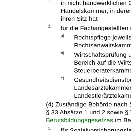
1.
in nicht handwerklichen 
Handelskammer, in deren
ihren Sitz hat
2.
für die Fachangestellten
a)
Rechtspflege jeweils
Rechtsanwaltskamme
b)
Wirtschaftsprüfung u
Bereich auf die Wir
Steuerberaterkamme
c)
Gesundheitsdienstber
Landesärztekammer,
Landestierärztekam
(4) Zuständige Behörde nach §
§ 33 Absätze 1 und 2 sowie §
Berufsbildungsgesetzes
im Ber
1.
für Sozialversicherungsf